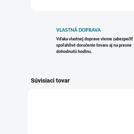
VLASTNÁ DOPRAVA
Vďaka vlastnej doprave vieme zabezpečiť
spoľahlivé doručenie tovaru aj na presne
dohodnutú hodinu.
Súvisiaci tovar
VIAC ZA MENEJ
ZADARMO