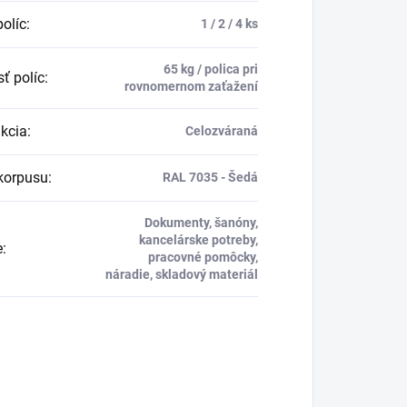
políc
:
1 / 2 / 4 ks
65 kg / polica pri
ť políc
:
rovnomernom zaťažení
kcia
:
Celozváraná
korpusu
:
RAL 7035 - Šedá
Dokumenty, šanóny,
kancelárske potreby,
e
:
pracovné pomôcky,
náradie, skladový materiál