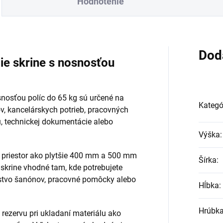
Hodnotenie
Dod
e skrine s nosnosťou
nosťou políc do 65 kg sú určené na
Kategó
, kancelárskych potrieb, pracovných
, technickej dokumentácie alebo
Výška
:
 priestor ako plytšie 400 mm a 500 mm
Šírka
:
 skrine vhodné tam, kde potrebujete
žstvo šanónov, pracovné pomôcky alebo
Hĺbka
:
Hrúbka
 rezervu pri ukladaní materiálu ako