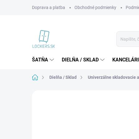
Prejsť
Doprava a platba
Obchodné podmienky
Podmie
na
obsah
ŠATŇA
DIELŇA / SKLAD
KANCELÁR
Domov
Dielňa / Sklad
Univerzálne skladovacie a
Neohodnotené
Podrobnosti hodnote