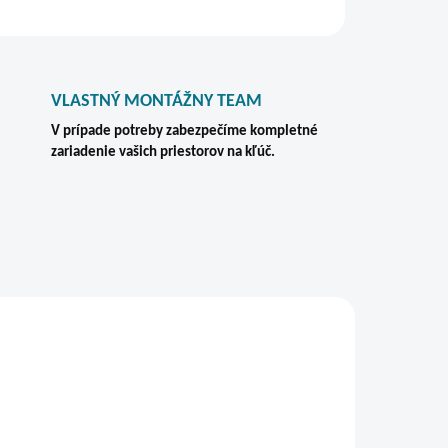
STRÁŽIŤ
VLASTNÝ MONTÁŽNY TEAM
V prípade potreby zabezpečíme kompletné
zariadenie vašich priestorov na kľúč.
VIAC ZA MENEJ
ZADARMO