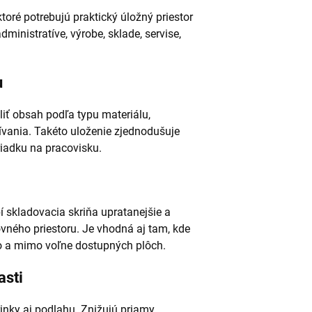
toré potrebujú praktický úložný priestor
ministratíve, výrobe, sklade, servise,
u
liť obsah podľa typu materiálu,
ívania. Takéto uloženie zjednodušuje
riadku na pracovisku.
 skladovacia skriňa upratanejšie a
ného priestoru. Je vhodná aj tam, kde
to a mimo voľne dostupných plôch.
asti
inky aj podlahu. Znižujú priamy