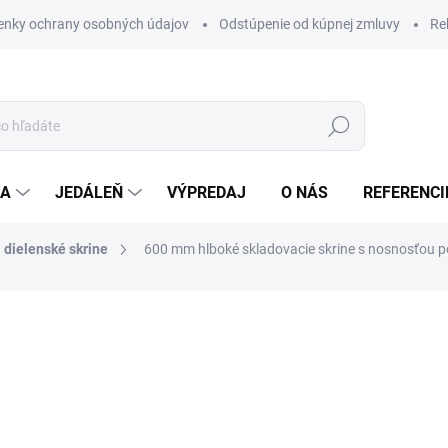
nky ochrany osobných údajov
Odstúpenie od kúpnej zmluvy
Re
Hľadať
IA
JEDÁLEŇ
VÝPREDAJ
O NÁS
REFERENCI
 dielenské skrine
600 mm hlboké skladovacie skrine s nosnosťou po
nia
od
€330
/ ks
ZADARMO
od
€405,90
vrátane DPH
Jednotková
ZVOĽTE VARIANT
cena: