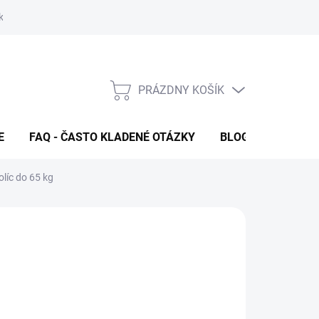
klamačný formulár
FAQ - Často kladené otázky
Kontakty
PRÁZDNY KOŠÍK
NÁKUPNÝ
KOŠÍK
E
FAQ - ČASTO KLADENÉ OTÁZKY
BLOG
líc do 65 kg