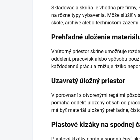
Skladovacia skriňa je vhodná pre firmy, k
na rôzne typy vybavenia. Môže slúžiť v ad
škole, archíve alebo technickom zázemí.
Prehľadné uloženie materiál
Vnútorný priestor skrine umožňuje rozde
oddelení, pracovísk alebo spôsobu použ
každodennú prácu a znižuje riziko nepo
Uzavretý úložný priestor
V porovnaní s otvorenými regálmi pôsobí
pomáha oddeliť uložený obsah od pracov
má byť materiál uložený prehľadne, čis
Plastové klzáky na spodnej č
Plastové klzáky chránia spodnú časť skr