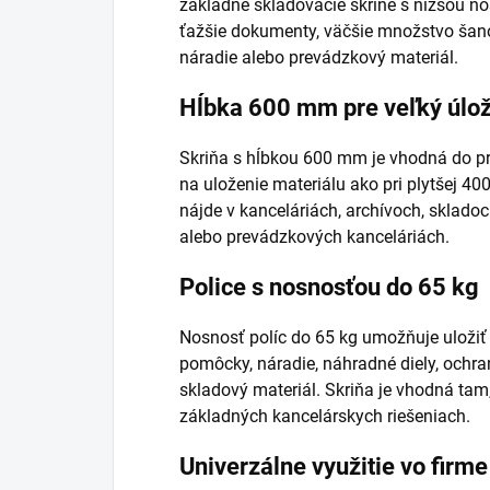
základné skladovacie skrine s nižšou n
ťažšie dokumenty, väčšie množstvo šan
náradie alebo prevádzkový materiál.
Hĺbka 600 mm pre veľký úlož
Skriňa s hĺbkou 600 mm je vhodná do pri
na uloženie materiálu ako pri plytšej 4
nájde v kanceláriách, archívoch, sklado
alebo prevádzkových kanceláriách.
Police s nosnosťou do 65 kg
Nosnosť políc do 65 kg umožňuje uložiť
pomôcky, náradie, náhradné diely, ochr
skladový materiál. Skriňa je vhodná tam
základných kancelárskych riešeniach.
Univerzálne využitie vo firme