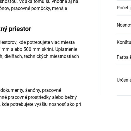
osnosťou. Vďaka tomu sú vhodné aj na
Počet 
ónov, pracovné pomôcky, menšie
Nosnos
ný priestor
estorov, kde potrebujete viac miesta
Konštu
00 mm alebo 500 mm skrini. Uplatnenie
ch, dielňach, technických miestnostiach
Farba 
Určeni
 dokumenty, šanóny, pracovné
anné pracovné prostriedky alebo bežný
, kde potrebujete vyššiu nosnosť ako pri