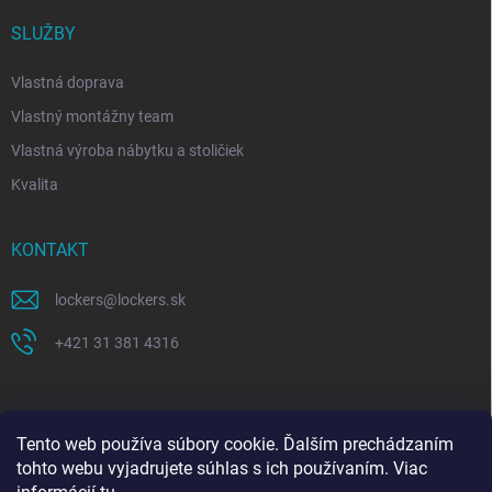
SLUŽBY
Vlastná doprava
Vlastný montážny team
Vlastná výroba nábytku a stoličiek
Kvalita
KONTAKT
lockers
@
lockers.sk
+421 31 381 4316
Tento web používa súbory cookie. Ďalším prechádzaním
tohto webu vyjadrujete súhlas s ich používaním. Viac