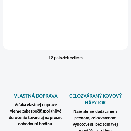
€144
€148
od
€177,12 vrátane DPH
od €182,04 vrátane DPH
Do košíka
Detail
12
položiek celkom
O
v
l
á
d
a
c
VLASTNÁ DOPRAVA
CELOZVÁRANÝ KOVOVÝ
i
NÁBYTOK
e
Vďaka vlastnej doprave
p
vieme zabezpečiť spoľahlivé
Naše skrine dodávame v
r
doručenie tovaru aj na presne
pevnom, celozváranom
v
dohodnutú hodinu.
vyhotovení, bez zdĺhavej
k