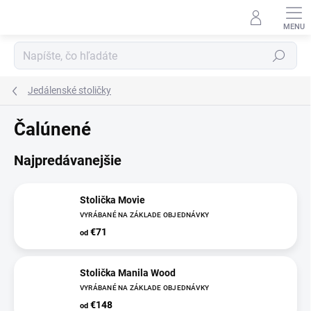
Prejsť
na
obsah
Hľadať
Jedálenské stoličky
Čalúnené
Najpredávanejšie
Stolička Movie
VYRÁBANÉ NA ZÁKLADE OBJEDNÁVKY
€71
od
Stolička Manila Wood
VYRÁBANÉ NA ZÁKLADE OBJEDNÁVKY
€148
od