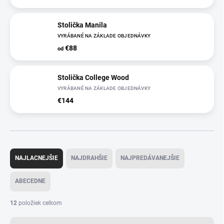
Stolička Manila
VYRÁBANÉ NA ZÁKLADE OBJEDNÁVKY
€88
od
Stolička College Wood
VYRÁBANÉ NA ZÁKLADE OBJEDNÁVKY
€144
R
a
NAJLACNEJŠIE
NAJDRAHŠIE
NAJPREDÁVANEJŠIE
d
e
ABECEDNE
n
i
12
položiek celkom
e
p