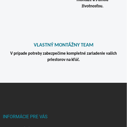
montáže a s dlhou
y
v
životnosťou.
ý
p
i
s
u
VLASTNÝ MONTÁŽNY TEAM
V prípade potreby zabezpečíme kompletné zariadenie vašich
priestorov na kľúč.
Z
á
p
ä
t
i
INFORMÁCIE PRE VÁS
e