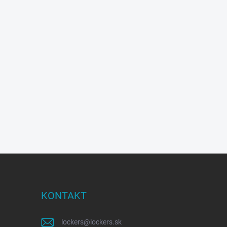
KONTAKT
lockers
@
lockers.sk