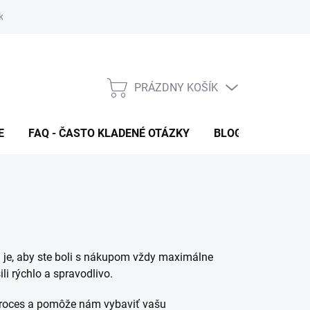
klamačný formulár
FAQ - Často kladené otázky
Kontakty
PRÁZDNY KOŠÍK
NÁKUPNÝ
KOŠÍK
E
FAQ - ČASTO KLADENÉ OTÁZKY
BLOG
m je, aby ste boli s nákupom vždy maximálne
li rýchlo a spravodlivo.
ý proces a pomôže nám vybaviť vašu