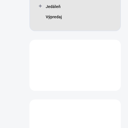
n
Jedáleň
e
l
Výpredaj