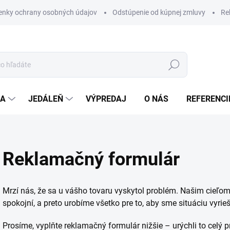
nky ochrany osobných údajov
Odstúpenie od kúpnej zmluvy
Re
Hľadať
IA
JEDÁLEŇ
VÝPREDAJ
O NÁS
REFERENCI
Reklamačný formulár
Mrzí nás, že sa u vášho tovaru vyskytol problém. Našim cieľo
spokojní, a preto urobíme všetko pre to, aby sme situáciu vyrieši
Prosíme, vyplňte reklamačný formulár nižšie – urýchli to cel