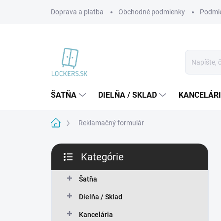
Prejsť
Doprava a platba
Obchodné podmienky
Podmie
na
obsah
ŠATŇA
DIELŇA / SKLAD
KANCELÁR
Domov
Reklamačný formulár
B
Kategórie
o
Preskočiť
č
kategórie
n
Šatňa
ý
Dielňa / Sklad
p
a
Kancelária