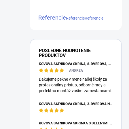
Referencie
Referencie
Referencie
POSLEDNÉ HODNOTENIE
PRODUKTOV
KOVOVÁ ŠATNÍKOVÁ SKRIŇA, 8-DVEROVÁ, S KRÁTKYMI DVERAMI, 1800X1200X500 MM
ANDREA
Ďakujeme pekne v mene našej školy za
profesionálny prístup, odborné rady a
perfektnú montáž vašimi zamestancami.
KOVOVÁ ŠATNÍKOVÁ SKRIŇA, 3-DVEROVÁ NA NOŽIČKÁCH, 1950X900X500 MM, SKRIŇA DO ŠATNE
KOVOVÁ ŠATNÍKOVÁ SKRINKA S DELENÝMI DVERAMI BOX M2/4, 4-DVEROVÁ, 1800X600X500 MM, SIVÁ RAL 7035 – PRIESTRANNÁ SKRIŇA DO ŠATNE