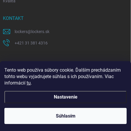
Kvalita
KONTAKT
lockers
@
lockers.sk
+421 31 381 4316
Tento web používa súbory cookie. Ďalším prechádzaním
tohto webu vyjadrujete súhlas s ich používaním. Viac
informácií
tu
.
Nastavenie
Copyright 2026
Lockers.sk
. Všetky práva vyhradené.
Upraviť nastavenie
Celozávodná dovolenka 27. 7. – 9. 8. 2026. Objednávky
cookies
prijaté v tomto období začneme spracovávať od 10. 8.
Súhlasím
2026. Ďakujeme za pochopenie.
Vytvoril Shoptet