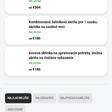
SKLADOM
€364
od
Kombinovaná šatníková skriňa pre 1 osobu,
skrinka na osobné veci
SKLADOM
€186
od
Kovová skrinka na upratovacie potreby, úložná
skriňa na čistiace vybavenie
SKLADOM
€186
od
R
a
NAJLACNEJŠIE
NAJDRAHŠIE
NAJPREDÁVANEJŠIE
d
e
ABECEDNE