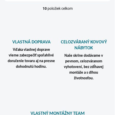
10
položiek celkom
O
v
l
á
d
a
c
VLASTNÁ DOPRAVA
CELOZVÁRANÝ KOVOVÝ
i
NÁBYTOK
e
Vďaka vlastnej doprave
p
vieme zabezpečiť spoľahlivé
Naše skrine dodávame v
r
doručenie tovaru aj na presne
pevnom, celozváranom
v
dohodnutú hodinu.
vyhotovení, bez zdĺhavej
k
montáže a s dlhou
y
v
životnosťou.
ý
p
i
s
u
VLASTNÝ MONTÁŽNY TEAM