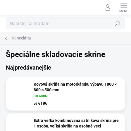
Prejsť
na
obsah
Hľadať
Kancelária
Špeciálne skladovacie skrine
Najpredávanejšie
Kovová skriňa na motorkársku výbavu 1800 ×
800 × 500 mm
SKLADOM
€186
od
Extra veľká kombinovaná šatníková skriňa pre
1 osobu, veľká skriňa na osobné veci