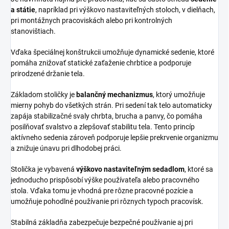
a státie
, napríklad pri výškovo nastaviteľných stoloch, v dielňach,
pri montážnych pracoviskách alebo pri kontrolných
stanovištiach.
Vďaka špeciálnej konštrukcii umožňuje dynamické sedenie, ktoré
pomáha znižovať statické zaťaženie chrbtice a podporuje
prirodzené držanie tela.
Základom stoličky je
balančný mechanizmus
, ktorý umožňuje
mierny pohyb do všetkých strán. Pri sedení tak telo automaticky
zapája stabilizačné svaly chrbta, brucha a panvy, čo pomáha
posilňovať svalstvo a zlepšovať stabilitu tela. Tento princíp
aktívneho sedenia zároveň podporuje lepšie prekrvenie organizmu
a znižuje únavu pri dlhodobej práci.
Stolička je vybavená
výškovo nastaviteľným sedadlom
, ktoré sa
jednoducho prispôsobí výške používateľa alebo pracovného
stola. Vďaka tomu je vhodná pre rôzne pracovné pozície a
umožňuje pohodlné používanie pri rôznych typoch pracovísk.
Stabilná základňa zabezpečuje bezpečné používanie aj pri