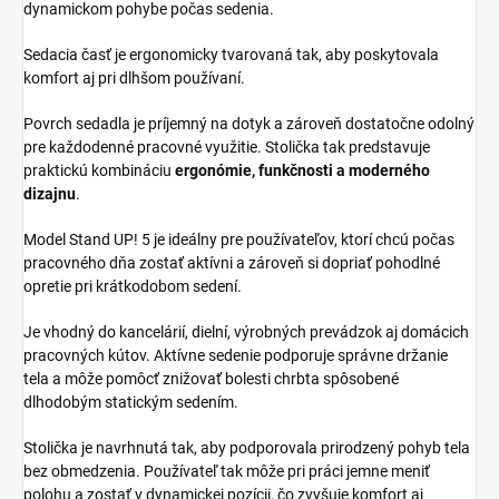
dynamickom pohybe počas sedenia.
Sedacia časť je ergonomicky tvarovaná tak, aby poskytovala
komfort aj pri dlhšom používaní.
Povrch sedadla je príjemný na dotyk a zároveň dostatočne odolný
pre každodenné pracovné využitie. Stolička tak predstavuje
praktickú kombináciu
ergonómie, funkčnosti a moderného
dizajnu
.
Model Stand UP! 5 je ideálny pre používateľov, ktorí chcú počas
pracovného dňa zostať aktívni a zároveň si dopriať pohodlné
opretie pri krátkodobom sedení.
Je vhodný do kancelárií, dielní, výrobných prevádzok aj domácich
pracovných kútov. Aktívne sedenie podporuje správne držanie
tela a môže pomôcť znižovať bolesti chrbta spôsobené
dlhodobým statickým sedením.
Stolička je navrhnutá tak, aby podporovala prirodzený pohyb tela
bez obmedzenia. Používateľ tak môže pri práci jemne meniť
polohu a zostať v dynamickej pozícii, čo zvyšuje komfort aj