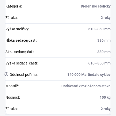
Kategória
:
Dielenské stoličky
Záruka
:
2 roky
Výška stoličky
:
610 - 850 mm
Hĺbka sedacej časti
:
380 mm
Šírka sedacej čati
:
380 mm
Výška sedacej časti
:
610 - 850 mm
?
Odolnosť poťahu
:
140 000 Martindale cyklov
Montáž
:
Dodávané v rozloženom stave
Nosnosť
:
100 kg
Záruka
:
2 roky