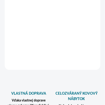
Zadarmo od nás dostanete
+ Darček ku každej objednávke nad 300€ bez DPH - viac sa
dozviete v nákupnom košíku.
v hodnote €119
Balančná stolička pre úľavu krčnej chrbtice -
Stoličku držíme skladom len v čiernej farbe!
DETAILNÉ INFORMÁCIE
STRÁŽIŤ
VLASTNÁ DOPRAVA
CELOZVÁRANÝ KOVOVÝ
NÁBYTOK
Vďaka vlastnej doprave