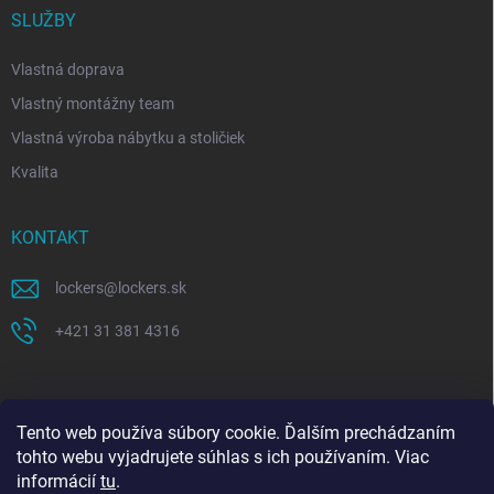
SLUŽBY
Vlastná doprava
Vlastný montážny team
Vlastná výroba nábytku a stoličiek
Kvalita
KONTAKT
lockers
@
lockers.sk
+421 31 381 4316
Tento web používa súbory cookie. Ďalším prechádzaním
tohto webu vyjadrujete súhlas s ich používaním. Viac
informácií
tu
.