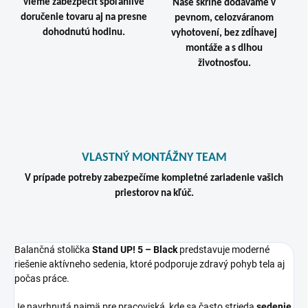
vieme zabezpečiť spoľahlivé
Naše skrine dodávame v
doručenie tovaru aj na presne
pevnom, celozváranom
dohodnutú hodinu.
vyhotovení, bez zdĺhavej
montáže a s dlhou
životnosťou.
VLASTNÝ MONTÁŽNY TEAM
V prípade potreby zabezpečíme kompletné zariadenie vašich
priestorov na kľúč.
Balančná stolička
Stand UP! 5 – Black
predstavuje moderné
riešenie aktívneho sedenia, ktoré podporuje zdravý pohyb tela aj
počas práce.
Je navrhnutá najmä pre pracoviská, kde sa často strieda
sedenie