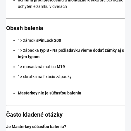
ochrana proti pretočeniu
a
montážna krytka
pre pevnejšie
uchytenie zámku v dverách
Obsah balenia
1× zámok
sPinLock 200
1× západka
typ B - Na požiadavku vieme dodať zámky aj s
iným typom
1× mosadzná matica
M19
1× skrutka na fixáciu západky
Masterkey nie je súčasťou balenia
Často kladené otázky
Je Masterkey súčasťou balenia?