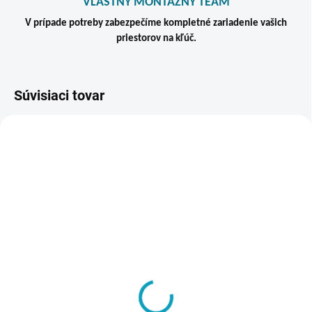
VLASTNÝ MONTÁŽNY TEAM
V prípade potreby zabezpečíme kompletné zariadenie vašich
priestorov na kľúč.
Súvisiaci tovar
TIP
VIAC ZA MENEJ
SKLADOM
SKLADOM
Centrálny kľúč k
Kovová šatňová skriňa
bezpečnostným zámkom