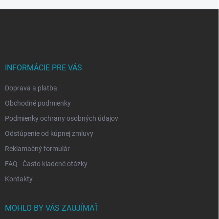
Z
á
p
ä
t
i
INFORMÁCIE PRE VÁS
e
Doprava a platba
Obchodné podmienky
Podmienky ochrany osobných údajov
Odstúpenie od kúpnej zmluvy
Reklamačný formulár
FAQ - Často kladené otázky
Kontakty
MOHLO BY VÁS ZAUJÍMAŤ