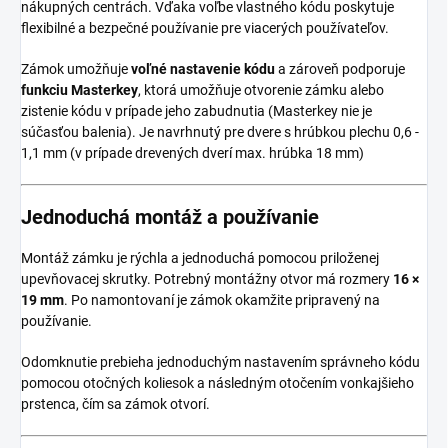
nákupných centrách. Vďaka voľbe vlastného kódu poskytuje
flexibilné a bezpečné používanie pre viacerých používateľov.
Zámok umožňuje
voľné nastavenie kódu
a zároveň podporuje
funkciu Masterkey
, ktorá umožňuje otvorenie zámku alebo
zistenie kódu v prípade jeho zabudnutia (Masterkey nie je
súčasťou balenia). Je navrhnutý pre dvere s hrúbkou plechu 0,6 -
1,1 mm (v prípade drevených dverí max. hrúbka 18 mm)
Jednoduchá montáž a používanie
Montáž zámku je rýchla a jednoduchá pomocou priloženej
upevňovacej skrutky. Potrebný montážny otvor má rozmery
16 ×
19 mm
. Po namontovaní je zámok okamžite pripravený na
používanie.
Odomknutie prebieha jednoduchým nastavením správneho kódu
pomocou otočných koliesok a následným otočením vonkajšieho
prstenca, čím sa zámok otvorí.