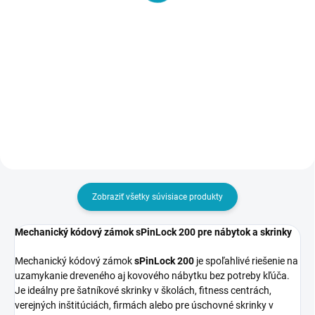
M2 – 2-dverová,
s mechanickým číselným
1800x600x500 mm,
kódom, B 200
€36
skriňa do šatne
€118
€44,28 vrátane DPH
€145,14 vrátane DPH
Do košíka
Detail
Zobraziť všetky súvisiace produkty
Mechanický kódový zámok sPinLock 200 pre nábytok a skrinky
Mechanický kódový zámok
sPinLock 200
je spoľahlivé riešenie na
uzamykanie dreveného aj kovového nábytku bez potreby kľúča.
Je ideálny pre šatníkové skrinky v školách, fitness centrách,
verejných inštitúciách, firmách alebo pre úschovné skrinky v