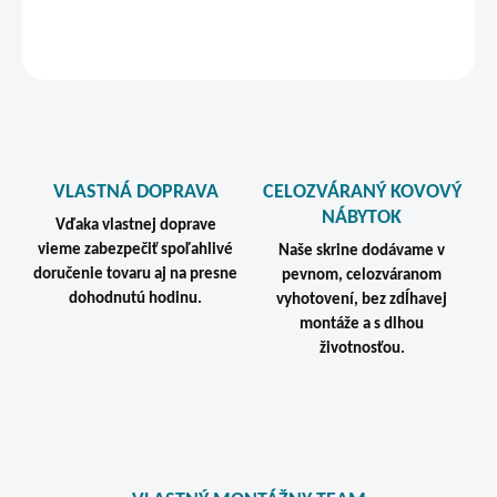
STRÁŽIŤ
VLASTNÁ DOPRAVA
CELOZVÁRANÝ KOVOVÝ
NÁBYTOK
Vďaka vlastnej doprave
vieme zabezpečiť spoľahlivé
Naše skrine dodávame v
doručenie tovaru aj na presne
pevnom, celozváranom
dohodnutú hodinu.
vyhotovení, bez zdĺhavej
montáže a s dlhou
životnosťou.