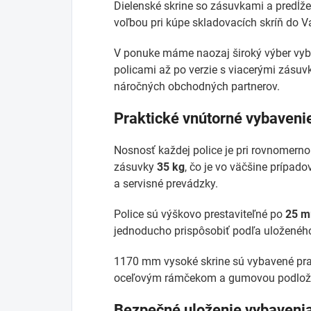
Dielenské skrine so zásuvkami a predĺ
voľbou pri kúpe skladovacích skríň do Va
V ponuke máme naozaj široký výber vybav
policami až po verzie s viacerými zásuv
náročných obchodných partnerov.
Praktické vnútorné vybaveni
Nosnosť každej police je pri rovnomern
zásuvky
35 kg
, čo je vo väčšine prípado
a servisné prevádzky.
Police sú výškovo prestaviteľné po
25 
jednoducho prispôsobiť podľa uloženéh
1170 mm vysoké skrine sú vybavené pra
oceľovým rámčekom a gumovou podlož
Bezpečné uloženie vybaveni