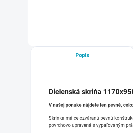
Do košíka
Popis
Dielenská skriňa 1170x95
V našej ponuke nájdete len pevné, cel
Skrinka má celozváranú pevnú konštrukci
povrchovo upravená s vypaľovaným pr