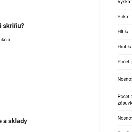
Výška
:
Šírka
:
ú skriňu?
Hĺbka
:
ukcia
Hrúbka
Počet 
Nosnos
Počet 
zásuvi
Nosnos
e a sklady