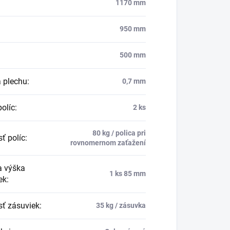
1170 mm
950 mm
500 mm
 plechu
:
0,7 mm
políc
:
2 ks
80 kg / polica pri
ť políc
:
rovnomernom zaťažení
a výška
1 ks 85 mm
ek
:
ť zásuviek
:
35 kg / zásuvka