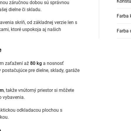
Konštu
ženou záručnou dobou sú správnou
šej dielne či skladu.
Farba 
enia skríň, od základnej verzie len s
kami, ktoré uspokoja aj našich
Farba 
e
om zaťažení až
80 kg
a nosnosť
v postačujúce pre dielne, sklady, garáže
mm
, takže vnútorný priestor si môžete
o vybavenia.
ktickou odkladacou plochou s
kou.
a