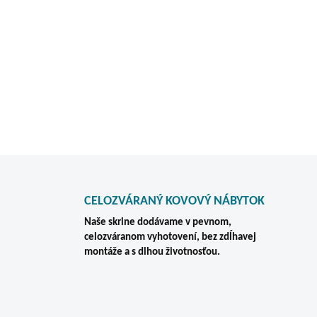
✅ Skrinka je vybavená
2 výš
ktoré zabezpečujú prehľadné
✅ Skrinka je vybavená bez
ktorý chráni uložené vybave
DETAILNÉ INFORMÁCIE
CELOZVÁRANÝ KOVOVÝ NÁBYTOK
Naše skrine dodávame v pevnom,
celozváranom vyhotovení, bez zdĺhavej
montáže a s dlhou životnosťou.