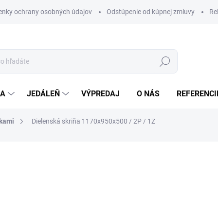
nky ochrany osobných údajov
Odstúpenie od kúpnej zmluvy
Re
Hľadať
IA
JEDÁLEŇ
VÝPREDAJ
O NÁS
REFERENCI
vkami
Dielenská skriňa 1170x950x500 / 2P / 1Z
nia
€403
/ ks
ZADARMO
€495,69 vrátane DPH
Jednotková
NA OBJEDNÁVKU