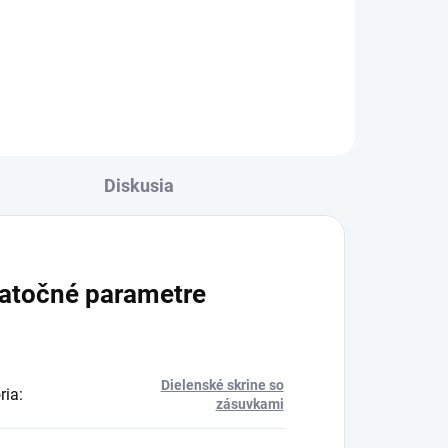
Do košíka
Diskusia
atočné parametre
Dielenské skrine so
ria
:
zásuvkami