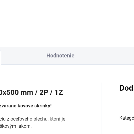
Do košíka
Do košíka
Hodnotenie
Dod
0x500 mm / 2P / 1Z
ozvárané kovové skrinky!
Kategó
u z oceľového plechu, ktorá je
áškovým lakom.