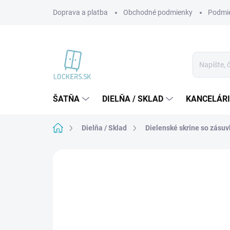
Prejsť
Doprava a platba
Obchodné podmienky
Podmie
na
obsah
ŠATŇA
DIELŇA / SKLAD
KANCELÁR
Domov
Dielňa / Sklad
Dielenské skrine so zásu
Neohodnotené
Podrobnosti hodnote
VIAC ZA MENEJ