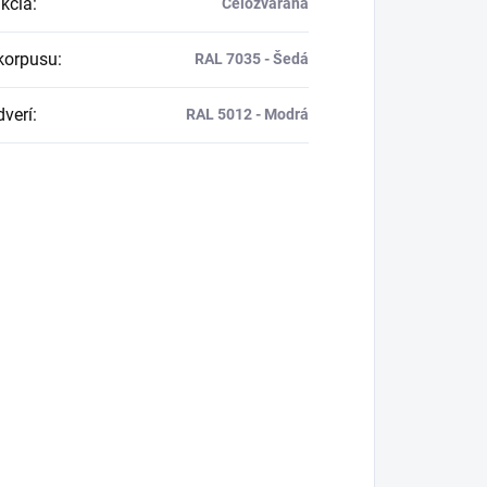
kcia
:
Celozváraná
korpusu
:
RAL 7035 - Šedá
dverí
:
RAL 5012 - Modrá