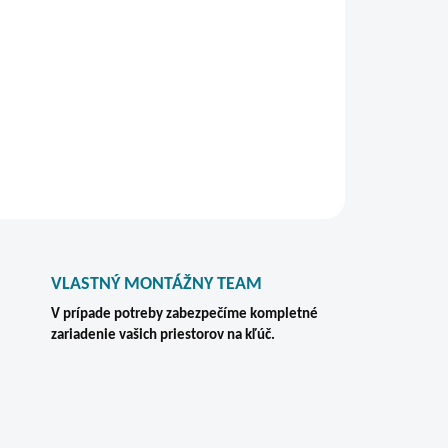
kovo prestaviteľnými policami
a
1 zásuvkou
,
 uloženie náradia a pracovných pomôcok.
pečnostným
3-bodovým zámkom
s dvomi kľúčmi,
nie pred neoprávneným prístupom.
STRÁŽIŤ
VLASTNÝ MONTÁŽNY TEAM
V prípade potreby zabezpečíme kompletné
zariadenie vašich priestorov na kľúč.