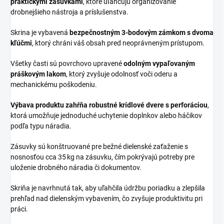
praktickými zásuvkami
, ktoré uľahčujú organizovanie
drobnejšieho nástroja a príslušenstva.
Skrina je vybavená
bezpečnostným 3‑bodovým zámkom s dvoma
kľúčmi
, ktorý chráni váš obsah pred neoprávneným prístupom.
Všetky časti sú povrchovo upravené
odolným vypaľovaným
práškovým lakom
, ktorý zvyšuje odolnosť voči oderu a
mechanickému poškodeniu.
Výbava produktu zahŕňa robustné krídlové dvere s perforáciou
,
ktorá umožňuje jednoduché uchytenie doplnkov alebo háčikov
podľa typu náradia.
Zásuvky sú konštruované pre bežné dielenské zaťaženie s
nosnosťou cca 35 kg na zásuvku, čím pokrývajú potreby pre
uloženie drobného náradia či dokumentov.
Skriňa je navrhnutá tak, aby uľahčila údržbu poriadku a zlepšila
prehľad nad dielenským vybavením, čo zvyšuje produktivitu pri
práci.