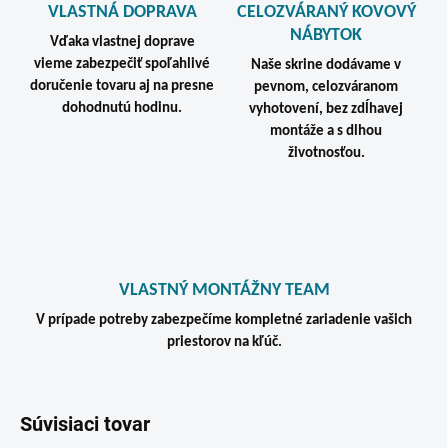
VLASTNÁ DOPRAVA
CELOZVÁRANÝ KOVOVÝ
NÁBYTOK
Vďaka vlastnej doprave
vieme zabezpečiť spoľahlivé
Naše skrine dodávame v
doručenie tovaru aj na presne
pevnom, celozváranom
dohodnutú hodinu.
vyhotovení, bez zdĺhavej
montáže a s dlhou
životnosťou.
VLASTNÝ MONTÁŽNY TEAM
V prípade potreby zabezpečíme kompletné zariadenie vašich
priestorov na kľúč.
Súvisiaci tovar