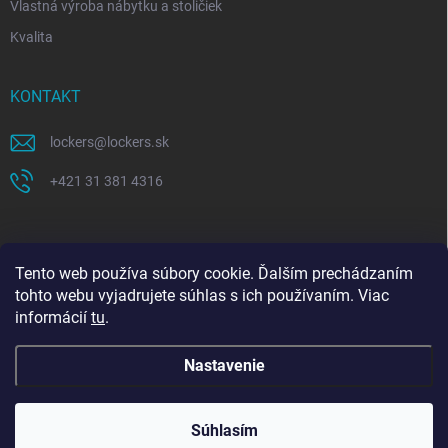
Vlastná výroba nábytku a stoličiek
Kvalita
KONTAKT
lockers
@
lockers.sk
+421 31 381 4316
Tento web používa súbory cookie. Ďalším prechádzaním
tohto webu vyjadrujete súhlas s ich používaním. Viac
informácií
tu
.
Nastavenie
Copyright 2026
Lockers.sk
. Všetky práva vyhradené.
Upraviť nastavenie
Celozávodná dovolenka 27. 7. – 9. 8. 2026. Objednávky
cookies
prijaté v tomto období začneme spracovávať od 10. 8.
Súhlasím
2026. Ďakujeme za pochopenie.