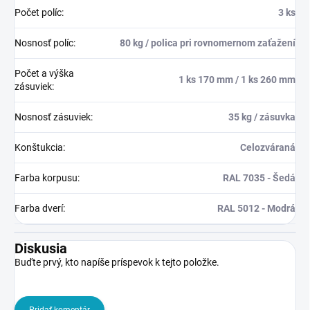
Počet políc
:
3 ks
Nosnosť políc
:
80 kg / polica pri rovnomernom zaťažení
Počet a výška
1 ks 170 mm / 1 ks 260 mm
zásuviek
:
Nosnosť zásuviek
:
35 kg / zásuvka
Konštukcia
:
Celozváraná
Farba korpusu
:
RAL 7035 - Šedá
Farba dverí
:
RAL 5012 - Modrá
Diskusia
Buďte prvý, kto napíše príspevok k tejto položke.