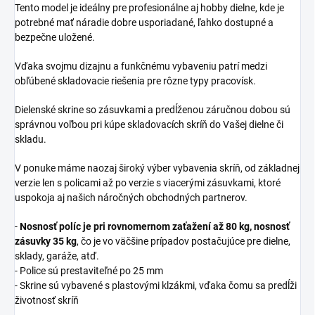
Tento model je ideálny pre profesionálne aj hobby dielne, kde je
potrebné mať náradie dobre usporiadané, ľahko dostupné a
bezpečne uložené.
Vďaka svojmu dizajnu a funkčnému vybaveniu patrí medzi
obľúbené skladovacie riešenia pre rôzne typy pracovísk.
Dielenské skrine so zásuvkami a predĺženou záručnou dobou
sú
správnou voľbou pri kúpe skladovacích skríň do Vašej dielne či
skladu.
V ponuke máme naozaj široký výber vybavenia skríň, od základnej
verzie len s policami až po verzie s viacerými zásuvkami, ktoré
uspokoja aj našich náročných obchodných partnerov.
-
Nosnosť políc je pri rovnomernom zaťažení až 80 kg, nosnosť
zásuvky 35 kg
, čo je vo väčšine prípadov postačujúce pre dielne,
sklady, garáže, atď.
- Police sú prestaviteľné po 25 mm
- Skrine sú vybavené s plastovými klzákmi, vďaka čomu sa predĺži
životnosť skríň