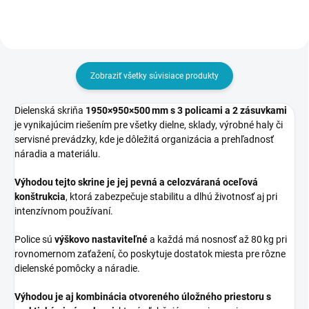
Zobraziť všetky súvisiace produkty
Dielenská skriňa
1950×950×500 mm s 3 policami a 2 zásuvkami
je vynikajúcim riešením pre všetky dielne, sklady, výrobné haly či
servisné prevádzky, kde je dôležitá organizácia a prehľadnosť
náradia a materiálu.
Výhodou tejto skrine je jej pevná a celozváraná oceľová
konštrukcia
, ktorá zabezpečuje stabilitu a dlhú životnosť aj pri
intenzívnom používaní.
Police sú
výškovo nastaviteľné
a každá má nosnosť až 80 kg pri
rovnomernom zaťažení, čo poskytuje dostatok miesta pre rôzne
dielenské pomôcky a náradie.
Výhodou je aj kombinácia otvoreného úložného priestoru s