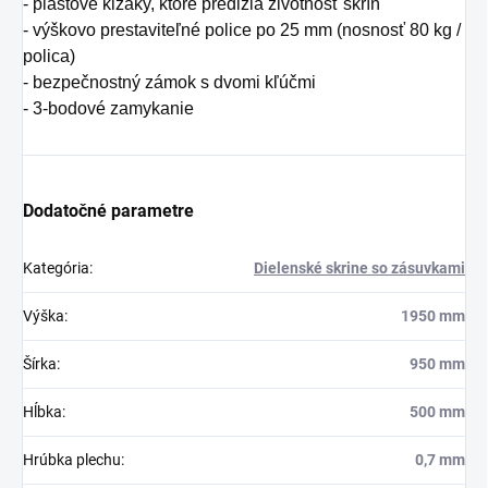
- plastové klzáky, ktoré predĺžia životnosť skríň
- výškovo prestaviteľné police po 25 mm (nosnosť 80 kg /
polica)
- bezpečnostný zámok s dvomi kľúčmi
- 3-bodové zamykanie
Dodatočné parametre
Kategória
:
Dielenské skrine so zásuvkami
Výška
:
1950 mm
Šírka
:
950 mm
Hĺbka
:
500 mm
Hrúbka plechu
:
0,7 mm