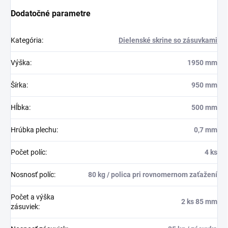
Dodatočné parametre
Kategória
:
Dielenské skrine so zásuvkami
Výška
:
1950 mm
Šírka
:
950 mm
Hĺbka
:
500 mm
Hrúbka plechu
:
0,7 mm
Počet políc
:
4 ks
Nosnosť políc
:
80 kg / polica pri rovnomernom zaťažení
Počet a výška
2 ks 85 mm
zásuviek
: