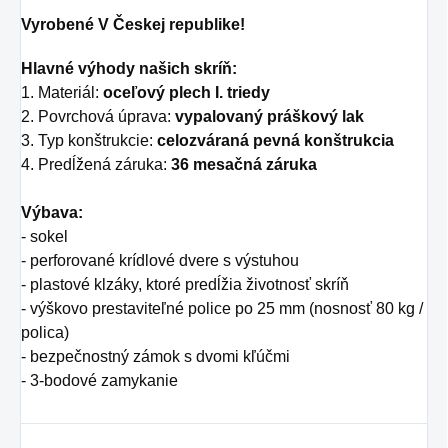
Vyrobené V Českej republike!
Hlavné výhody našich skríň:
1. Materiál:
oceľový plech I. triedy
2. Povrchová úprava:
vypalovaný práškový lak
3. Typ konštrukcie:
celozváraná pevná konštrukcia
4. Predĺžená záruka:
36 mesačná záruka
Výbava:
- sokel
- perforované krídlové dvere s výstuhou
- plastové klzáky, ktoré predĺžia životnosť skríň
- výškovo prestaviteľné police po 25 mm (nosnosť 80 kg /
polica)
- bezpečnostný zámok s dvomi kľúčmi
- 3-bodové zamykanie