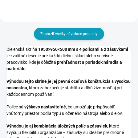
Zobraziť všetky súvisiace produkty
Dielenská skriňa
1950×950×500 mm s 4 policami a 2 zásuvkami
je kvalitné riešenie pre každú dielňu, sklad alebo servisné
pracovisko, kde je dôležitá
prehľadnosť a poriadok náradia a
materiálu
.
Výhodou tejto skrine je jej pevná oceľová konštrukcia s vysokou
nosnosťou
, ktorá zabezpečuje stabilitu a dlhú životnosť aj pri
každodennom používaní.
Police sú
výškovo nastaviteľné
, čo umožňuje prispôsobiť
vnútorný priestor podľa typu uloženého nástroja alebo dielov.
Výhodou je aj kombinácia úložných políc a zásuviek
, ktoré
zvyšujú flexibilitu organizácie – zásuvky sú ideálne pre drobné