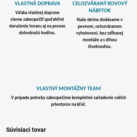
VLASTNÁ DOPRAVA
CELOZVÁRANÝ KOVOVÝ
NÁBYTOK
Vďaka vlastnej doprave
vieme zabezpečiť spoľahlivé
Naše skrine dodávame v
doručenie tovaru aj na presne
pevnom, celozváranom
dohodnutú hodinu.
vyhotovení, bez zdĺhavej
montáže a s dlhou
životnosťou.
VLASTNÝ MONTÁŽNY TEAM
V prípade potreby zabezpečíme kompletné zariadenie vašich
priestorov na kľúč.
Súvisiaci tovar