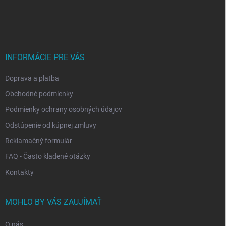
Z
á
p
ä
t
i
INFORMÁCIE PRE VÁS
e
Doprava a platba
Obchodné podmienky
Podmienky ochrany osobných údajov
Odstúpenie od kúpnej zmluvy
Reklamačný formulár
FAQ - Často kladené otázky
Kontakty
MOHLO BY VÁS ZAUJÍMAŤ
O nás