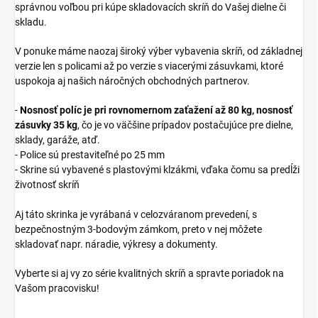
správnou voľbou pri kúpe skladovacích skríň do Vašej dielne či
skladu.
V ponuke máme naozaj široký výber vybavenia skríň, od základnej
verzie len s policami až po verzie s viacerými zásuvkami, ktoré
uspokoja aj našich náročných obchodných partnerov.
-
Nosnosť políc je pri rovnomernom zaťažení až 80 kg, nosnosť
zásuvky 35 kg
, čo je vo väčšine prípadov postačujúce pre dielne,
sklady, garáže, atď.
- Police sú prestaviteľné po 25 mm
- Skrine sú vybavené s plastovými klzákmi, vďaka čomu sa predĺži
životnosť skríň
Aj táto skrinka je vyrábaná v celozváranom prevedení, s
bezpečnostným 3-bodovým zámkom, preto v nej môžete
skladovať napr. náradie, výkresy a dokumenty.
Vyberte si aj vy zo série kvalitných skríň a spravte poriadok na
Vašom pracovisku!