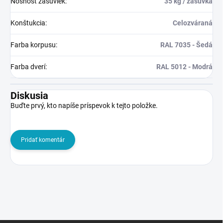
Nosnosť zásuviek
:
35 kg / zásuvka
Konštukcia
:
Celozváraná
Farba korpusu
:
RAL 7035 - Šedá
Farba dverí
:
RAL 5012 - Modrá
Diskusia
Buďte prvý, kto napíše príspevok k tejto položke.
Pridať komentár