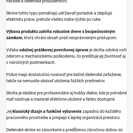
náradie a dielenské príslušenstvo.
Skrine tohto typu pomáhajú udržiavať poriadok a zlepšujú
efektivitu práce, pretože všetko máte rýchlo po ruke.
Výbava produktu zahŕňa robustné dvere s bezpečnostným
zámkom
, ktorý chráni obsah pred neoprávneným prístupom.
Vďaka
odolnej práškovej povrchovej úprave
je skriňa odolná voči
oderom a mechanickému poškodeniu, čo predlžuje jej životnosť aj
v náročných podmienkach.
Police majú dostatočnú nosnosť pre bežné dielenské zaťaženie,
takže sa nemusíte obávať uloženia ťažších predmetov.
Skriňa je ideálna pre profesionálne aj hobby dielne, kde je potrebné
mať nástroje a materiál efektívne uložené a ľahko dostupné.
Jej
klassický dizajn a funkčné vybavenie
zapadnú do každého
pracovného prostredia a prispejú k lepšej organizácii priestoru.
Dielenské skrine so zásuvkami a predĺženou záručnou dobou
sú