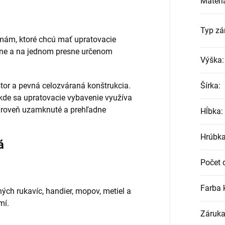
Materi
Typ z
rmám, ktoré chcú mať upratovacie
čne a na jednom presne určenom
Výška
:
tor a pevná celozváraná konštrukcia.
Šírka
:
kde sa upratovacie vybavenie využíva
zároveň uzamknuté a prehľadne
Hĺbka
:
Hrúbka
á
Počet 
Farba 
ých rukavíc, handier, mopov, metiel a
mí.
Záruk