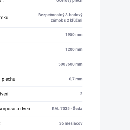
ál
:
Oceľový plech
Bezpečnostný 3-bodový
ámku
:
zámok s 2 kľúčmi
1950 mm
1200 mm
500 /600 mm
 plechu
:
0,7 mm
dverí
:
2
korpusu a dverí
:
RAL 7035 - Šedá
a
:
36 mesiacov