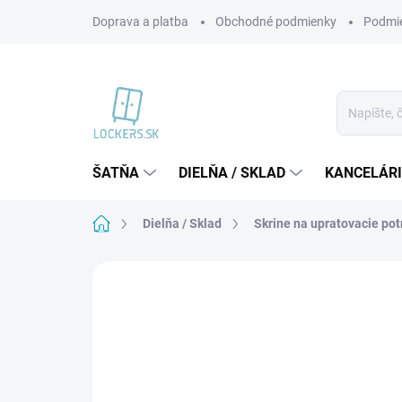
Prejsť
Doprava a platba
Obchodné podmienky
Podmie
na
obsah
ŠATŇA
DIELŇA / SKLAD
KANCELÁR
Domov
Dielňa / Sklad
Skrine na upratovacie pot
2 hodnotenia
Podrobnosti hodnoteni