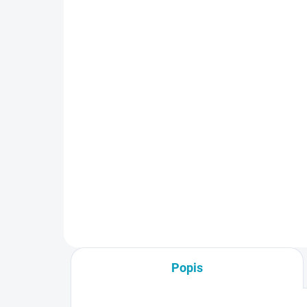
SKLADOM
Vynáška a inštalácia
Šat
tovaru na miesto určenia
10
- Pozor, ak napr. objednáte 10
€7
ks skríň, aj táto služba musí
€8
byť v košíku 10x
€92
€9,84 vrátane DPH
Do košíka
Popis