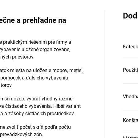
Dod
ečne a prehľadne na
e praktickým riešením pre firmy a
Kategó
 vybavenie uložené organizovane,
ých priestorov.
Použit
tatok miesta na uloženie mopov, metiel,
ch pomôcok a ďalšieho vybavenia
torov.
Vhodná
 si môžete vybrať vhodný rozmer
 čistiaceho vybavenia. Hlbší variant
á a zásoby čistiacich prostriedkov.
Konštr
e zvoliť počet skríň podľa počtu
 prevádzkových zón.