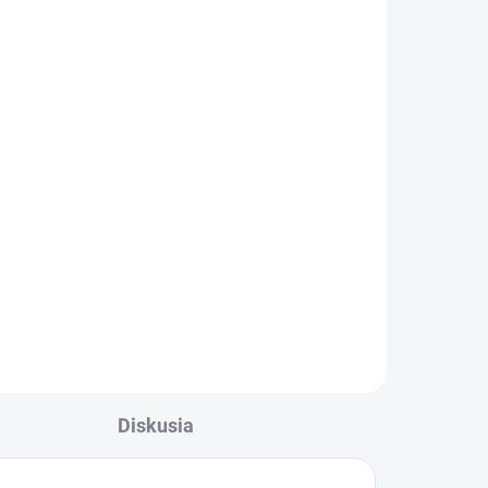
ADOM
SKLADOM
Šatníková lavička s
roštom na obuv, dĺžka
1500 mm
€131
€161,13 vrátane DPH
l
Do košíka
Diskusia