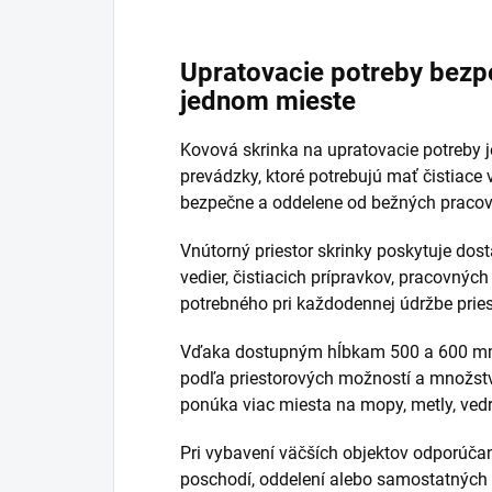
Upratovacie potreby bezp
jednom mieste
Kovová skrinka na upratovacie potreby j
prevádzky, ktoré potrebujú mať čistiace
bezpečne a oddelene od bežných pracovn
Vnútorný priestor skrinky poskytuje dos
vedier, čistiacich prípravkov, pracovný
potrebného pri každodennej údržbe pries
Vďaka dostupným hĺbkam 500 a 600 mm
podľa priestorových možností a množstva
ponúka viac miesta na mopy, metly, vedr
Pri vybavení väčších objektov odporúčam
poschodí, oddelení alebo samostatných