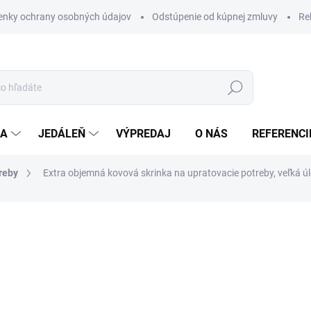
nky ochrany osobných údajov
Odstúpenie od kúpnej zmluvy
Re
Hľadať
IA
JEDÁLEŇ
VÝPREDAJ
O NÁS
REFERENCI
reby
Extra objemná kovová skrinka na upratovacie potreby, veľká úl
a
od
€364
/ ks
ZADARMO
od
€447,72
vrátane DPH
Jednotková
ZVOĽTE VARIANT
cena: