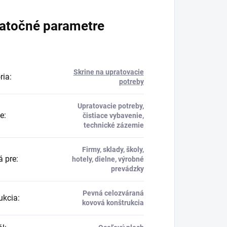
atočné parametre
Skrine na upratovacie
ria
:
potreby
Upratovacie potreby,
ie
:
čistiace vybavenie,
technické zázemie
Firmy, sklady, školy,
 pre
:
hotely, dielne, výrobné
prevádzky
Pevná celozváraná
ukcia
:
kovová konštrukcia