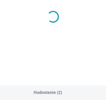
SKLADOM
SKL
níková lavička, dĺžka
Extra priestranné
00 mm
dielenské skladovacie
skrine na náradie so 4
5
policami JUMBO
€431
od
,25 vrátane DPH
od €530,13 vrátane DPH
Do košíka
Detai
Hodnotenie (2)