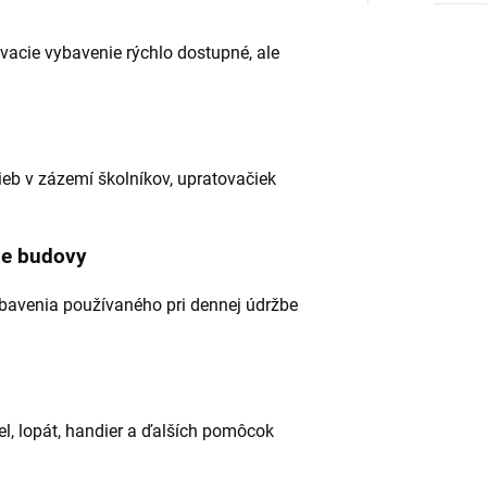
ovacie vybavenie rýchlo dostupné, ale
eb v zázemí školníkov, upratovačiek
vne budovy
ybavenia používaného pri dennej údržbe
iel, lopát, handier a ďalších pomôcok