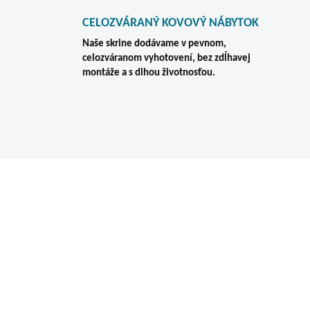
CELOZVÁRANÝ KOVOVÝ NÁBYTOK
Naše skrine dodávame v pevnom,
celozváranom vyhotovení, bez zdĺhavej
montáže a s dlhou životnosťou.
A MENEJ
NOVINKA
ZADARMO
ZA