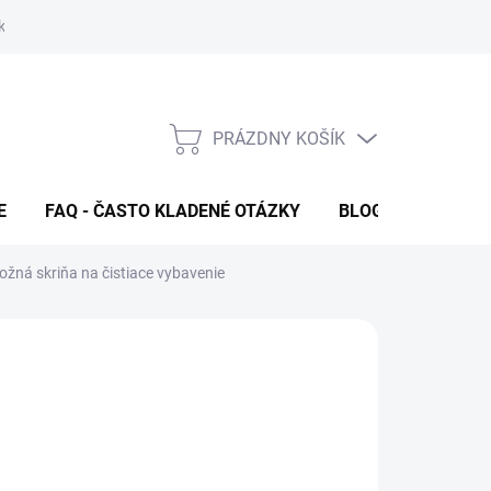
klamačný formulár
FAQ - Často kladené otázky
Kontakty
PRÁZDNY KOŠÍK
NÁKUPNÝ
KOŠÍK
E
FAQ - ČASTO KLADENÉ OTÁZKY
BLOG
ožná skriňa na čistiace vybavenie