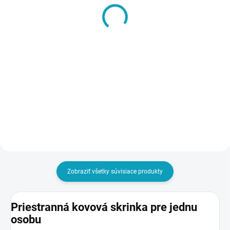
VYRÁBANÉ NA ZÁKLADE
Vynáška a inštalácia
OBJEDNÁVKY - DO 14 DNÍ
tovaru na miesto určenia
Šatníková lavička, dĺžka
- Pozor, ak napr. objednáte
1500 mm
10 ks skríň, aj táto služba
€8
€105
musí byť v košíku 10x
€9,84 vrátane DPH
€129,15 vrátane DPH
Do košíka
Do košíka
Zobraziť všetky súvisiace produkty
Priestranná kovová skrinka pre jednu
osobu