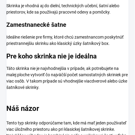
Skrinka je vhodná aj do dielní, technických učební, šatní alebo
priestorov, kde sa používajú pracovné odevy a pomôcky.
Zamestnanecké šatne
Ideálne riešenie pre firmy, ktoré chcú zamestnancom poskytnúť
priestrannejšiu skrinku ako klasický úzky šatníkový box.
Pre koho skrinka nie je ideálna
Táto skrinka nie je najvhodnejšia v prípade, ak potrebujete na
malej ploche vytvoriť čo najväčší počet samostatných skriniek pre
viac osôb. V takom prípade sú vhodnejšie viacdverové alebo úzke
šatníkové skrinky.
Náš názor
Tento typ skrinky odporúčame tam, kde má mať jeden používateľ
viac úložného priestoru ako pri klasickej šatníkovej skrinke.