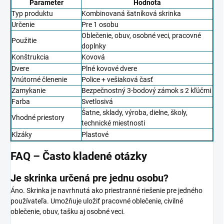
Parameter
Hodnota
Typ produktu
Kombinovaná šatníková skrinka
Určenie
Pre 1 osobu
Oblečenie, obuv, osobné veci, pracovné
Použitie
doplnky
Konštrukcia
Kovová
Dvere
Plné kovové dvere
Vnútorné členenie
Police + vešiaková časť
Zamykanie
Bezpečnostný 3-bodový zámok s 2 kľúčmi
Farba
Svetlosivá
Šatne, sklady, výroba, dielne, školy,
Vhodné priestory
technické miestnosti
Klzáky
Plastové
FAQ – Často kladené otázky
Je skrinka určená pre jednu osobu?
Áno. Skrinka je navrhnutá ako priestranné riešenie pre jedného
používateľa. Umožňuje uložiť pracovné oblečenie, civilné
oblečenie, obuv, tašku aj osobné veci.