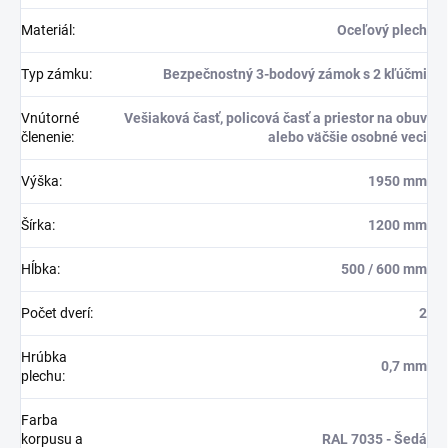
Materiál
:
Oceľový plech
Typ zámku
:
Bezpečnostný 3-bodový zámok s 2 kľúčmi
Vnútorné
Vešiaková časť, policová časť a priestor na obuv
členenie
:
alebo väčšie osobné veci
Výška
:
1950 mm
Šírka
:
1200 mm
Hĺbka
:
500 / 600 mm
Počet dverí
:
2
Hrúbka
0,7 mm
plechu
:
Farba
korpusu a
RAL 7035 - Šedá