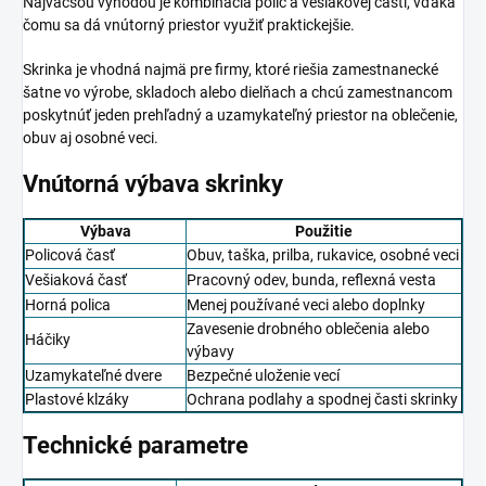
Najväčšou výhodou je kombinácia políc a vešiakovej časti, vďaka
čomu sa dá vnútorný priestor využiť praktickejšie.
Skrinka je vhodná najmä pre firmy, ktoré riešia zamestnanecké
šatne vo výrobe, skladoch alebo dielňach a chcú zamestnancom
poskytnúť jeden prehľadný a uzamykateľný priestor na oblečenie,
obuv aj osobné veci.
Vnútorná výbava skrinky
Výbava
Použitie
Policová časť
Obuv, taška, prilba, rukavice, osobné veci
Vešiaková časť
Pracovný odev, bunda, reflexná vesta
Horná polica
Menej používané veci alebo doplnky
Zavesenie drobného oblečenia alebo
Háčiky
výbavy
Uzamykateľné dvere
Bezpečné uloženie vecí
Plastové klzáky
Ochrana podlahy a spodnej časti skrinky
Technické parametre