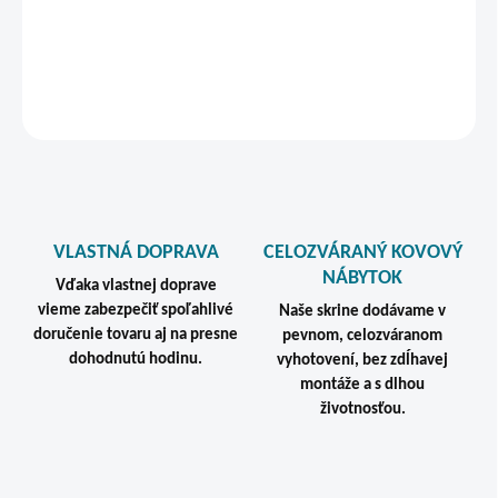
osobné veci.
DETAILNÉ INFORMÁCIE
STRÁŽIŤ
VLASTNÁ DOPRAVA
CELOZVÁRANÝ KOVOVÝ
NÁBYTOK
Vďaka vlastnej doprave
vieme zabezpečiť spoľahlivé
Naše skrine dodávame v
doručenie tovaru aj na presne
pevnom, celozváranom
dohodnutú hodinu.
vyhotovení, bez zdĺhavej
montáže a s dlhou
životnosťou.