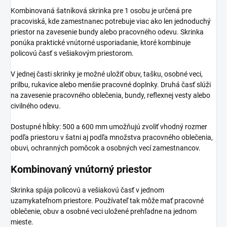
Kombinovaná šatníková skrinka pre 1 osobu je určená pre
pracoviská, kde zamestnanec potrebuje viac ako len jednoduchý
priestor na zavesenie bundy alebo pracovného odevu. Skrinka
ponúka praktické vnútorné usporiadanie, ktoré kombinuje
policovú časť s vešiakovým priestorom.
V jednej časti skrinky je možné uložiť obuv, tašku, osobné veci,
prilbu, rukavice alebo menšie pracovné doplnky. Druhá časť slúži
na zavesenie pracovného oblečenia, bundy, reflexnej vesty alebo
civilného odevu.
Dostupné hĺbky: 500 a 600 mm umožňujú zvoliť vhodný rozmer
podľa priestoru v šatni aj podľa množstva pracovného oblečenia,
obuvi, ochranných pomôcok a osobných vecí zamestnancov.
Kombinovaný vnútorný priestor
Skrinka spája policovú a vešiakovú časť v jednom
uzamykateľnom priestore. Používateľ tak môže mať pracovné
oblečenie, obuv a osobné veci uložené prehľadne na jednom
mieste.