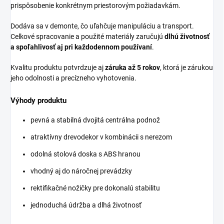
prispôsobenie konkrétnym priestorovým požiadavkám.
Dodáva sa v demonte, čo uľahčuje manipuláciu a transport.
Celkové spracovanie a použité materiály zaručujú
dlhú životnosť
a spoľahlivosť aj pri každodennom používaní
.
Kvalitu produktu potvrdzuje aj
záruka až 5 rokov
, ktorá je zárukou
jeho odolnosti a precízneho vyhotovenia.
Výhody produktu
pevná a stabilná dvojitá centrálna podnož
atraktívny drevodekor v kombinácii s nerezom
odolná stolová doska s ABS hranou
vhodný aj do náročnej prevádzky
rektifikačné nožičky pre dokonalú stabilitu
jednoduchá údržba a dlhá životnosť