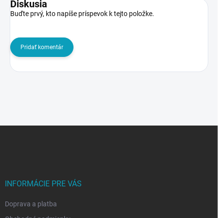
Diskusia
Buďte prvý, kto napíše príspevok k tejto položke.
Pridať komentár
Z
á
p
ä
t
i
INFORMÁCIE PRE VÁS
e
Doprava a platba