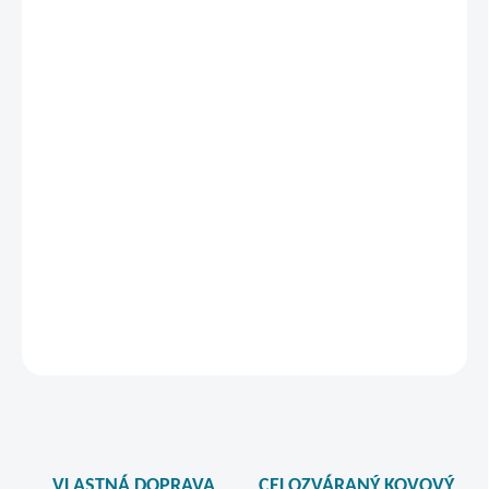
Do poznámky objednávky, prosíme, napíšte Vami
vybranú farbu pracovnej dosky.
Tento produkt dodávame výhradne pomocou našich
vozidiel, cez dopravnú metódu LOCKERS.SK.
POZOR, po potvrdení objednávky, tento produkt nie je možné
stornovať, lebo sa vyrába na základe objednávky!
DETAILNÉ INFORMÁCIE
STRÁŽIŤ
VLASTNÁ DOPRAVA
CELOZVÁRANÝ KOVOVÝ