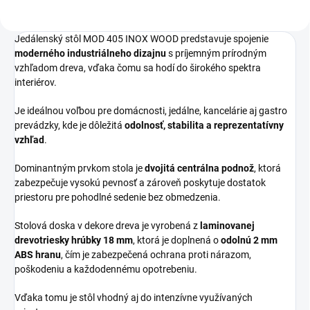
Jedálenský stôl MOD 405 INOX WOOD predstavuje spojenie
moderného industriálneho dizajnu
s príjemným prírodným
vzhľadom dreva, vďaka čomu sa hodí do širokého spektra
interiérov.
Je ideálnou voľbou pre domácnosti, jedálne, kancelárie aj gastro
prevádzky, kde je dôležitá
odolnosť, stabilita a reprezentatívny
vzhľad
.
Dominantným prvkom stola je
dvojitá centrálna podnož
, ktorá
zabezpečuje vysokú pevnosť a zároveň poskytuje dostatok
priestoru pre pohodlné sedenie bez obmedzenia.
Stolová doska v dekore dreva je vyrobená z
laminovanej
drevotriesky hrúbky 18 mm
, ktorá je doplnená o
odolnú 2 mm
ABS hranu
, čím je zabezpečená ochrana proti nárazom,
poškodeniu a každodennému opotrebeniu.
Vďaka tomu je stôl vhodný aj do intenzívne využívaných