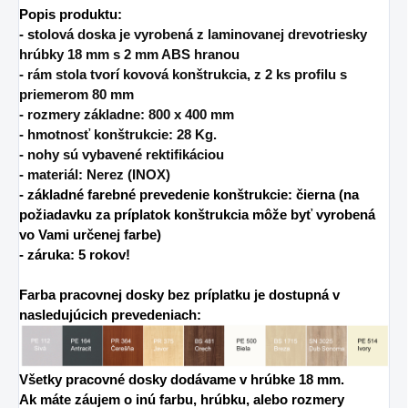
Popis produktu:
- st
olová doska je vyrobená z laminovanej drevotriesky
hrúbky 18 mm s 2 mm ABS hranou
- rám stola tvorí kovová konštrukcia, z 2 ks profilu s
priemerom 80 mm
- rozmery základne: 800 x 400 mm
- hmotnosť konštrukcie: 28 Kg.
- nohy sú vybavené rektifikáciou
- materiál: Nerez (INOX)
- základné farebné prevedenie konštrukcie: čierna (na
požiadavku za príplatok konštrukcia môže byť vyrobená
vo Vami určenej farbe)
- záruka: 5 rokov!
Farba pracovnej dosky bez príplatku je dostupná v
nasledujúcich prevedeniach:
V
šetky pracovné dosky dodávame v hrúbke 18 mm.
Ak máte záujem o inú farbu, hrúbku, alebo rozmery