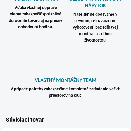
NÁBYTOK
Vďaka vlastnej doprave
vieme zabezpečiť spoľahlivé
Naše skrine dodávame v
doručenie tovaru aj na presne
pevnom, celozváranom
dohodnutú hodinu.
vyhotovení, bez zdĺhavej
montáže a s dlhou
životnosťou.
VLASTNÝ MONTÁŽNY TEAM
V prípade potreby zabezpečíme kompletné zariadenie vašich
priestorov na kľúč.
Súvisiaci tovar