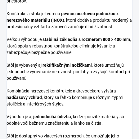
priestorov.
Konštrukcia stola je tvorená
pevnou oceľovou podnožou z
nerezového materiálu (INOX)
, ktorá dodáva produktu moderný a
profesionálny vzhľad a zároveň zaručuje dlhú životnosť.
Veľkou výhodou je
stabilná základňa s rozmerom 800 × 400 mm
,
ktorá spolu s robustnou konštrukciou eliminuje kývanie a
zabezpečuje bezpečné používanie.
Stôl je vybavený aj
rektifikačnými nožičkami
, ktoré umožňujú
jednoduché vyrovnanie nerovností podlahy a zvyšujú komfort pri
používaní.
Kombinácia nerezovej konštrukcie a drevodekoru vytvára
nadčasový vzhľad
, ktorý sa ľahko kombinuje s rôznymi typmi
stoličiek a interiérových štýlov.
Výhodou je aj
jednoduchá údržba
, keďže použité materiály sú
odolné voči bežnému znečisteniu a ľahko sa čistia.
Stôl je dostupný vo viacerých rozmeroch, čo umožňuje jeho