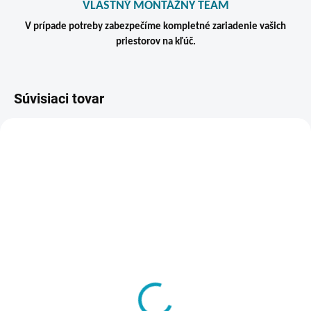
VLASTNÝ MONTÁŽNY TEAM
V prípade potreby zabezpečíme kompletné zariadenie vašich
priestorov na kľúč.
Súvisiaci tovar
TIP
VIAC ZA MENEJ
ZADARM
SKLADOM
SKLADOM
Kovová šatňová skriňa
Kovová šatníková skriňa,