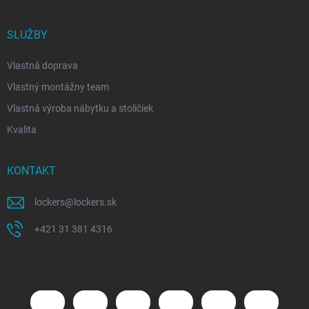
SLUŽBY
Vlastná doprava
Vlastný montážny team
Vlastná výroba nábytku a stoličiek
Kvalita
KONTAKT
lockers
@
lockers.sk
+421 31 381 4316