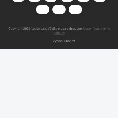
Copyright 2026
Lockers.sk
. Všetky práva vyhradené.
Upraviť nastavenie
cookies
Vytvoril Shoptet