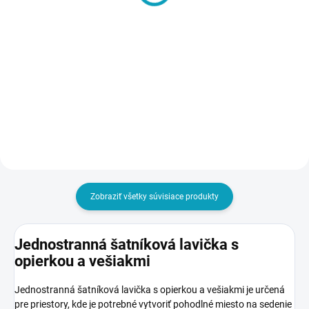
M2 – 2-dverová,
3-dverová,
1800x600x500 mm,
1800x900x500 mm
skriňa do šatne
€118
€188
€145,14 vrátane DPH
€231,24 vrátane DPH
Detail
Detail
Zobraziť všetky súvisiace produkty
Jednostranná šatníková lavička s
opierkou a vešiakmi
Jednostranná šatníková lavička s opierkou a vešiakmi je určená
pre priestory, kde je potrebné vytvoriť pohodlné miesto na sedenie