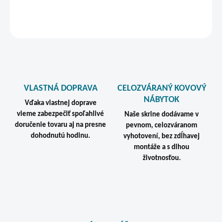
DETAILNÉ INFORMÁCIE
STRÁŽIŤ
VLASTNÁ DOPRAVA
CELOZVÁRANÝ KOVOVÝ
NÁBYTOK
Vďaka vlastnej doprave
vieme zabezpečiť spoľahlivé
Naše skrine dodávame v
doručenie tovaru aj na presne
pevnom, celozváranom
dohodnutú hodinu.
vyhotovení, bez zdĺhavej
montáže a s dlhou
životnosťou.