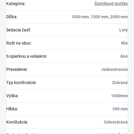
Kategória
:
Šatníkové lavičky
Dĺžka
:
1000 mm, 1500 mm, 2000 mm
Sedacia časť
:
Laty
Rošt na obuv
:
Nie
S opierkou a vešiakmi
:
Áno
Prevedenie
:
Jednostranná
Typ konštrukcie
:
Zváraná
Výška
:
1650mm
Hĺbka
:
390 mm
Konštukcia
:
Celozváraná