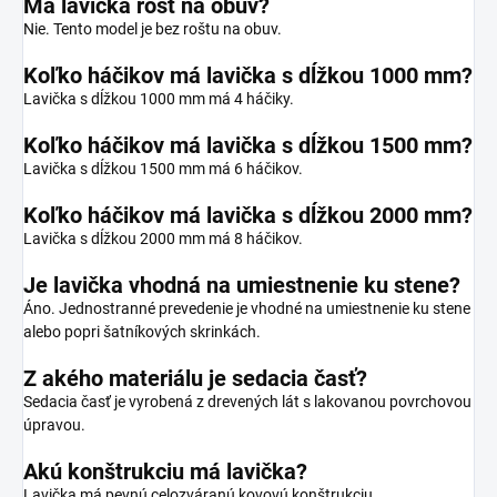
Má lavička rošt na obuv?
Nie. Tento model je bez roštu na obuv.
Koľko háčikov má lavička s dĺžkou 1000 mm?
Lavička s dĺžkou 1000 mm má 4 háčiky.
Koľko háčikov má lavička s dĺžkou 1500 mm?
Lavička s dĺžkou 1500 mm má 6 háčikov.
Koľko háčikov má lavička s dĺžkou 2000 mm?
Lavička s dĺžkou 2000 mm má 8 háčikov.
Je lavička vhodná na umiestnenie ku stene?
Áno. Jednostranné prevedenie je vhodné na umiestnenie ku stene
alebo popri šatníkových skrinkách.
Z akého materiálu je sedacia časť?
Sedacia časť je vyrobená z drevených lát s lakovanou povrchovou
úpravou.
Akú konštrukciu má lavička?
Lavička má pevnú celozváranú kovovú konštrukciu.