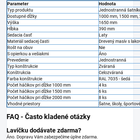
Parameter
Hodnota
Typ produktu
Jednostranná šatníko
Dostupné dĺžky
1000 mm, 1500 mm,
Výška
1650 mm
Hĺbka
390 mm
Sedacia časť
Laty
Materiál sedacej časti
Drevený masív s lak
Rošt na obuv
Nie
S opierkou a vešiakmi
Áno
Prevedenie
Jednostranná
Typ konštrukcie
Zváraná
Konštrukcia
Celozváraná
Farba konštrukcie
RAL 7035 - šedá
Počet háčikov pri dĺžke 1000 mm
4 ks
Počet háčikov pri dĺžke 1500 mm
6 ks
Počet háčikov pri dĺžke 2000 mm
8 ks
Vhodné priestory
Šatne, školy, športov
FAQ - Často kladené otázky
Lavičku dodávate zdarma?
Áno. Dopravu Vám zabezpečíme úplne zdarma.