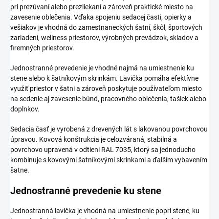
pri prezúvaní alebo prezliekaní a zároveň praktické miesto na
zavesenie oblečenia. Vďaka spojeniu sedacej časti, opierky a
vešiakov je vhodná do zamestnaneckých šatní, škôl, športových
zariadení, wellness priestorov, výrobných prevádzok, skladov a
firemných priestorov.
Jednostranné prevedenie je vhodné najmä na umiestnenie ku
stene alebo k šatníkovým skrinkám. Lavička pomáha efektívne
využiť priestor v šatni a zároveň poskytuje používateľom miesto
na sedenie aj zavesenie búnd, pracovného oblečenia, tašiek alebo
doplnkov.
Sedacia časť je vyrobená z drevených lát s lakovanou povrchovou
úpravou. Kovová konštrukcia je celozváraná, stabilná a
povrchovo upravená v odtieni RAL 7035, ktorý sa jednoducho
kombinuje s kovovými šatníkovými skrinkami a ďalším vybavením
šatne.
Jednostranné prevedenie ku stene
Jednostranná lavička je vhodná na umiestnenie popri stene, ku