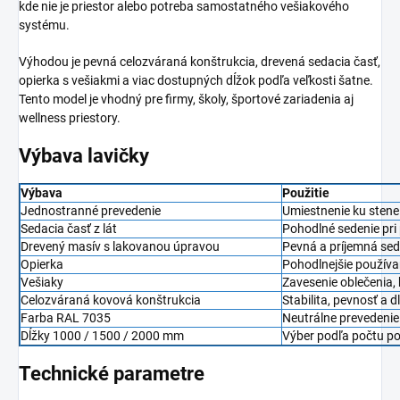
kde nie je priestor alebo potreba samostatného vešiakového
systému.
Výhodou je pevná celozváraná konštrukcia, drevená sedacia časť,
opierka s vešiakmi a viac dostupných dĺžok podľa veľkosti šatne.
Tento model je vhodný pre firmy, školy, športové zariadenia aj
wellness priestory.
Výbava lavičky
Výbava
Použitie
Jednostranné prevedenie
Umiestnenie ku stene
Sedacia časť z lát
Pohodlné sedenie pri 
Drevený masív s lakovanou úpravou
Pevná a príjemná sed
Opierka
Pohodlnejšie používan
Vešiaky
Zavesenie oblečenia,
Celozváraná kovová konštrukcia
Stabilita, pevnosť a d
Farba RAL 7035
Neutrálne prevedeni
Dĺžky 1000 / 1500 / 2000 mm
Výber podľa počtu po
Technické parametre