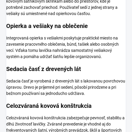
kovovým šatníkovým skrinkám alebo do priestorov, kde je
potrebné zachovať priechod. Používateľ sedí z jednej strany a
vešiaky sú umiestnené nad opierkovou časťou.
Opierka a vešiaky na oblečenie
Integrovaná opierka s vešiakmi poskytuje praktické miesto na
zavesenie pracovného oblečenia, búnd, tašiek alebo osobných
vecí. Vďaka tomu lavička nahrádza samostatný vešiakový
systém a pomáha udržať šatňu lepšie organizovanú.
Sedacia časť z drevených lát
Sedacia časť je vyrobená z drevených lát s lakovanou povrchovou
úpravou. Drevo je príjemné pri sedení, pôsobí prirodzene a pri
bežnom používaní sa jednoducho udržiava.
Celozváraná kovová konštrukcia
Celozváraná kovová konštrukcia zabezpečuje pevnosť, stabilitu a
dlhú životnosť lavičky. Zvárané prevedenie je vhodné aj do
frekventovaných šatní, výrobných prevádzok, škôl a športových