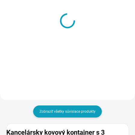
SKLADOM
SKLADOM
Odborná montáž
Stojanový vešiak Stelo
kontajnera
€39
€22
od
od €47,97 vrátane DPH
€27,06 vrátane DPH
Detail
Do košíka
Zobraziť všetky súvisiace produkty
Kancelársky kovový kontajner s 3