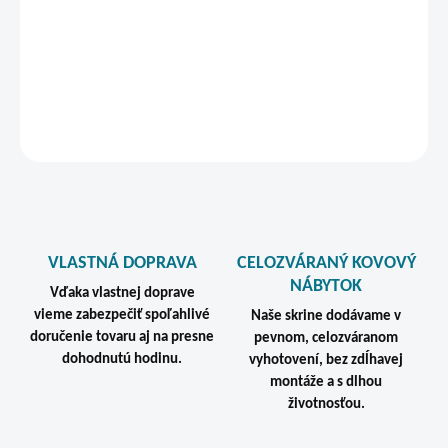
otočnými kolieskami a brzdami na predných kolieskach umožňuje
jednoduché presúvanie aj bezpečné zaistenie kontajnera na
pracovnom mieste.
DETAILNÉ INFORMÁCIE
STRÁŽIŤ
VLASTNÁ DOPRAVA
CELOZVÁRANÝ KOVOVÝ
NÁBYTOK
Vďaka vlastnej doprave
vieme zabezpečiť spoľahlivé
Naše skrine dodávame v
doručenie tovaru aj na presne
pevnom, celozváranom
dohodnutú hodinu.
vyhotovení, bez zdĺhavej
montáže a s dlhou
životnosťou.