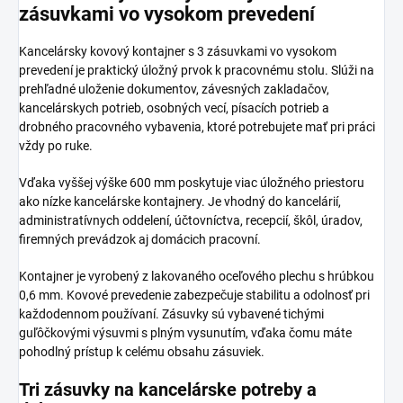
zásuvkami vo vysokom prevedení
Kancelársky kovový kontajner s 3 zásuvkami vo vysokom
prevedení je praktický úložný prvok k pracovnému stolu. Slúži na
prehľadné uloženie dokumentov, závesných zakladačov,
kancelárskych potrieb, osobných vecí, písacích potrieb a
drobného pracovného vybavenia, ktoré potrebujete mať pri práci
vždy po ruke.
Vďaka vyššej výške 600 mm poskytuje viac úložného priestoru
ako nízke kancelárske kontajnery. Je vhodný do kancelárií,
administratívnych oddelení, účtovníctva, recepcií, škôl, úradov,
firemných prevádzok aj domácich pracovní.
Kontajner je vyrobený z lakovaného oceľového plechu s hrúbkou
0,6 mm. Kovové prevedenie zabezpečuje stabilitu a odolnosť pri
každodennom používaní. Zásuvky sú vybavené tichými
guľôčkovými výsuvmi s plným vysunutím, vďaka čomu máte
pohodlný prístup k celému obsahu zásuviek.
Tri zásuvky na kancelárske potreby a