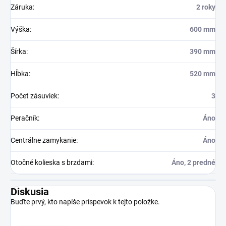
Záruka
:
2 roky
Výška
:
600 mm
Šírka
:
390 mm
Hĺbka
:
520 mm
Počet zásuviek
:
3
Peračník
:
Áno
Centrálne zamykanie
:
Áno
Otočné kolieska s brzdami
:
Áno, 2 predné
Diskusia
Buďte prvý, kto napíše príspevok k tejto položke.