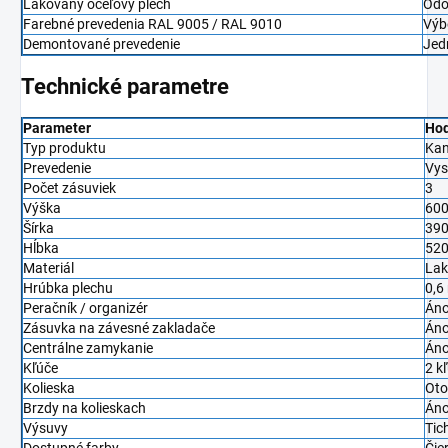
Lakovaný oceľový plech
Odo
Farebné prevedenia RAL 9005 / RAL 9010
Výb
Demontované prevedenie
Jed
Technické parametre
Parameter
Ho
Typ produktu
Kan
Prevedenie
Vys
Počet zásuviek
3
Výška
60
Šírka
39
Hĺbka
52
Materiál
Lak
Hrúbka plechu
0,6
Peračník / organizér
Án
Zásuvka na závesné zakladače
Áno
Centrálne zamykanie
Án
Kľúče
2 k
Kolieska
Oto
Brzdy na kolieskach
Áno
Výsuvy
Tic
Dostupné farby
Čie