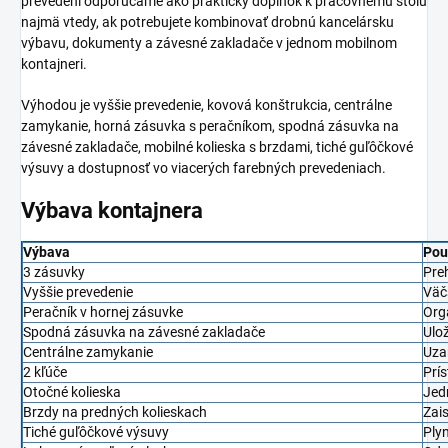
prevedení odporúčame ako praktický doplnok k pracovnému stolu
najmä vtedy, ak potrebujete kombinovať drobnú kancelársku
výbavu, dokumenty a závesné zakladače v jednom mobilnom
kontajneri.
Výhodou je vyššie prevedenie, kovová konštrukcia, centrálne
zamykanie, horná zásuvka s peračníkom, spodná zásuvka na
závesné zakladače, mobilné kolieska s brzdami, tiché guľôčkové
výsuvy a dostupnosť vo viacerých farebných prevedeniach.
Výbava kontajnera
Výbava
Pou
3 zásuvky
Pre
Vyššie prevedenie
Väč
Peračník v hornej zásuvke
Org
Spodná zásuvka na závesné zakladače
Ulo
Centrálne zamykanie
Uza
2 kľúče
Prí
Otočné kolieska
Jed
Brzdy na predných kolieskach
Zai
Tiché guľôčkové výsuvy
Ply