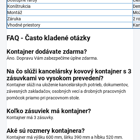
Konštrukcia
De
Montáž
Mož
Záruka
2 r
Vhodné priestory
Kan
FAQ - Často kladené otázky
Kontajner dodávate zdarma?
Áno. Dopravu Vám zabezpečíme úplne zdarma.
Na čo slúži kancelársky kovový kontajner s 3
zásuvkami vo vysokom prevedení?
Kontajner slúži na uloženie kancelárskych potrieb, dokumentov,
závesných zakladačov, osobných vecí a drobných pracovných
pomôcok priamo pri pracovnom stole.
Koľko zásuviek má kontajner?
Kontajner má 3 zásuvky.
Aké sú rozmery kontajnera?
Kontajner má výšku 600 mm, šírku 390 mm a hĺbku 520 mm.