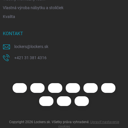
Vlastná výroba nábytku a stoličiek
Kvalita
KONTAKT
lockers
@
lockers.sk
+421 31 381 4316
Copyright 2026
Lockers.sk
. Všetky práva vyhradené.
Upraviť nastavenie
cookies