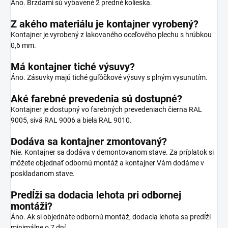
Áno. Brzdami sú vybavené 2 predné kolieska.
Z akého materiálu je kontajner vyrobený?
Kontajner je vyrobený z lakovaného oceľového plechu s hrúbkou
0,6 mm.
Má kontajner tiché výsuvy?
Áno. Zásuvky majú tiché guľôčkové výsuvy s plným vysunutím.
Aké farebné prevedenia sú dostupné?
Kontajner je dostupný vo farebných prevedeniach čierna RAL
9005, sivá RAL 9006 a biela RAL 9010.
Dodáva sa kontajner zmontovaný?
Nie. Kontajner sa dodáva v demontovanom stave. Za príplatok si
môžete objednať odbornú montáž a kontajner Vám dodáme v
poskladanom stave.
Predĺži sa dodacia lehota pri odbornej
montáži?
Áno. Ak si objednáte odbornú montáž, dodacia lehota sa predĺži
minimálne o 7 dní.