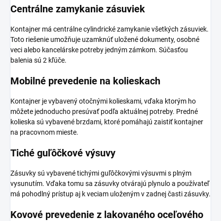
Centrálne zamykanie zásuviek
Kontajner má centrálne cylindrické zamykanie všetkých zásuviek.
Toto riešenie umožňuje uzamknúť uložené dokumenty, osobné
veci alebo kancelárske potreby jedným zámkom. Súčasťou
balenia sú 2 kľúče.
Mobilné prevedenie na kolieskach
Kontajner je vybavený otočnými kolieskami, vďaka ktorým ho
môžete jednoducho presúvať podľa aktuálnej potreby. Predné
kolieska sú vybavené brzdami, ktoré pomáhajú zaistiť kontajner
na pracovnom mieste.
Tiché guľôčkové výsuvy
Zásuvky sú vybavené tichými guľôčkovými výsuvmi s plným
vysunutím. Vďaka tomu sa zásuvky otvárajú plynulo a používateľ
má pohodlný prístup aj k veciam uloženým v zadnej časti zásuvky.
Kovové prevedenie z lakovaného oceľového