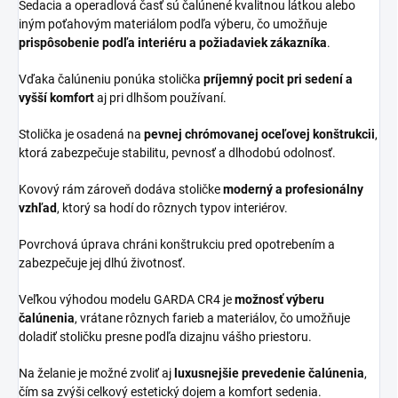
Sedacia a operadlová časť sú čalúnené kvalitnou látkou alebo
iným poťahovým materiálom podľa výberu, čo umožňuje
prispôsobenie podľa interiéru a požiadaviek zákazníka
.
Vďaka čalúneniu ponúka stolička
príjemný pocit pri sedení a
vyšší komfort
aj pri dlhšom používaní.
Stolička je osadená na
pevnej chrómovanej oceľovej konštrukcii
,
ktorá zabezpečuje stabilitu, pevnosť a dlhodobú odolnosť.
Kovový rám zároveň dodáva stoličke
moderný a profesionálny
vzhľad
, ktorý sa hodí do rôznych typov interiérov.
Povrchová úprava chráni konštrukciu pred opotrebením a
zabezpečuje jej dlhú životnosť.
Veľkou výhodou modelu GARDA CR4 je
možnosť výberu
čalúnenia
, vrátane rôznych farieb a materiálov, čo umožňuje
doladiť stoličku presne podľa dizajnu vášho priestoru.
Na želanie je možné zvoliť aj
luxusnejšie prevedenie čalúnenia
,
čím sa zvýši celkový estetický dojem a komfort sedenia.