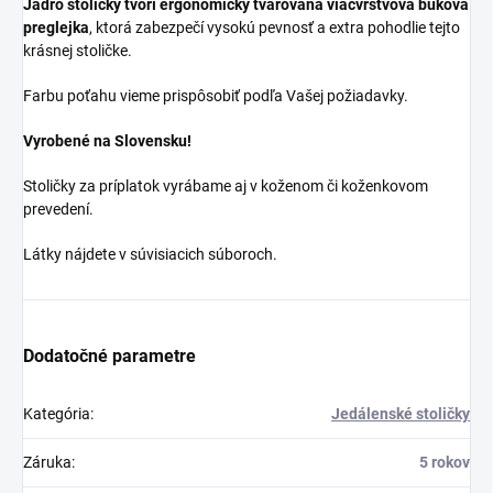
Jadro stoličky tvorí ergonomicky tvarovaná viacvrstvová buková
preglejka
, ktorá zabezpečí vysokú pevnosť a extra pohodlie tejto
krásnej stoličke.
Farbu poťahu vieme prispôsobiť podľa Vašej požiadavky.
Vyrobené na Slovensku!
Stoličky za príplatok vyrábame aj v koženom či koženkovom
prevedení.
Látky nájdete v súvisiacich súboroch.
Dodatočné parametre
Kategória
:
Jedálenské stoličky
Záruka
:
5 rokov