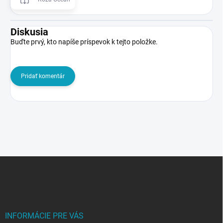
Diskusia
Buďte prvý, kto napíše príspevok k tejto položke.
Pridať komentár
Z
á
p
ä
t
i
INFORMÁCIE PRE VÁS