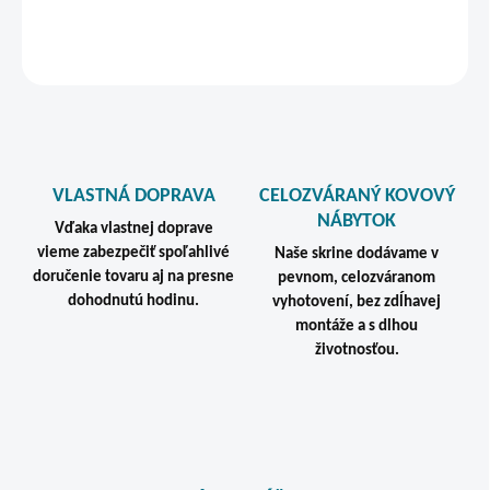
DETAILNÉ INFORMÁCIE
STRÁŽIŤ
VLASTNÁ DOPRAVA
CELOZVÁRANÝ KOVOVÝ
NÁBYTOK
Vďaka vlastnej doprave
vieme zabezpečiť spoľahlivé
Naše skrine dodávame v
doručenie tovaru aj na presne
pevnom, celozváranom
dohodnutú hodinu.
vyhotovení, bez zdĺhavej
montáže a s dlhou
životnosťou.