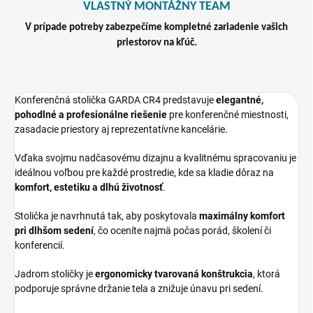
VLASTNÝ MONTÁŽNY TEAM
V prípade potreby zabezpečíme kompletné zariadenie vašich
priestorov na kľúč.
Konferenčná stolička GARDA CR4 predstavuje
elegantné,
pohodlné a profesionálne riešenie
pre konferenčné miestnosti,
zasadacie priestory aj reprezentatívne kancelárie.
Vďaka svojmu nadčasovému dizajnu a kvalitnému spracovaniu je
ideálnou voľbou pre každé prostredie, kde sa kladie dôraz na
komfort, estetiku a dlhú životnosť
.
Stolička je navrhnutá tak, aby poskytovala
maximálny komfort
pri dlhšom sedení
, čo oceníte najmä počas porád, školení či
konferencií.
Jadrom stoličky je
ergonomicky tvarovaná konštrukcia
, ktorá
podporuje správne držanie tela a znižuje únavu pri sedení.