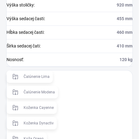
Výška stoličky
:
920 mm
Výška sedacej časti
:
455 mm
Hĺbka sedacej časti
:
460 mm
Šírka sedacej čati
:
410 mm
Nosnosť
:
120 kg
Čalúnenie Lima
Čalúnenie Modena
Koženka Cayenne
Koženka Dynactiv
Koža Ocean