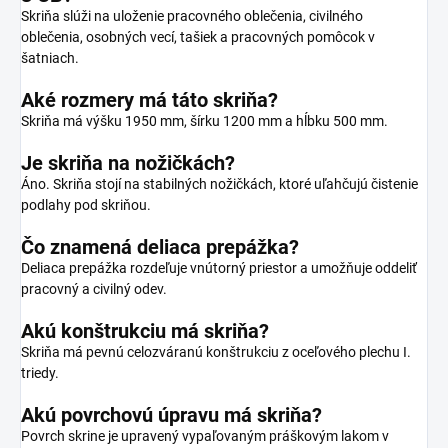
Skriňa slúži na uloženie pracovného oblečenia, civilného
oblečenia, osobných vecí, tašiek a pracovných pomôcok v
šatniach.
Aké rozmery má táto skriňa?
Skriňa má výšku 1950 mm, šírku 1200 mm a hĺbku 500 mm.
Je skriňa na nožičkách?
Áno. Skriňa stojí na stabilných nožičkách, ktoré uľahčujú čistenie
podlahy pod skriňou.
Čo znamená deliaca prepážka?
Deliaca prepážka rozdeľuje vnútorný priestor a umožňuje oddeliť
pracovný a civilný odev.
Akú konštrukciu má skriňa?
Skriňa má pevnú celozváranú konštrukciu z oceľového plechu I.
triedy.
Akú povrchovú úpravu má skriňa?
Povrch skrine je upravený vypaľovaným práškovým lakom v