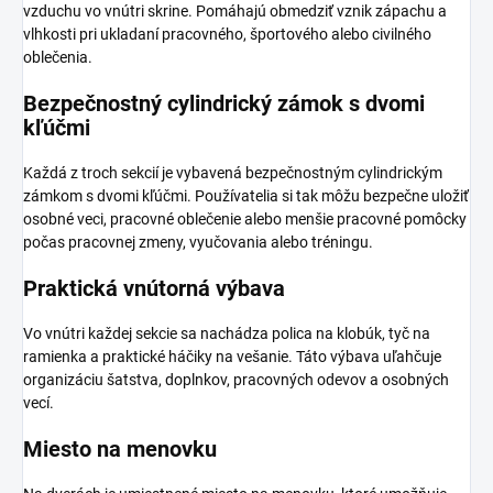
vzduchu vo vnútri skrine. Pomáhajú obmedziť vznik zápachu a
vlhkosti pri ukladaní pracovného, športového alebo civilného
oblečenia.
Bezpečnostný cylindrický zámok s dvomi
kľúčmi
Každá z troch sekcií je vybavená bezpečnostným cylindrickým
zámkom s dvomi kľúčmi. Používatelia si tak môžu bezpečne uložiť
osobné veci, pracovné oblečenie alebo menšie pracovné pomôcky
počas pracovnej zmeny, vyučovania alebo tréningu.
Praktická vnútorná výbava
Vo vnútri každej sekcie sa nachádza polica na klobúk, tyč na
ramienka a praktické háčiky na vešanie. Táto výbava uľahčuje
organizáciu šatstva, doplnkov, pracovných odevov a osobných
vecí.
Miesto na menovku