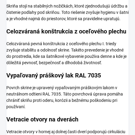
Skriňa stojí na stabilných nožičkách, ktoré zjednodušujú údržbu a
čistenie podlahy pod skriňou. Toto riešenie zvyšuje hygienu v šatni
a je vhodné najmä do priestorov, ktoré sa pravidelne upratujú.
Celozváraná konštrukcia z oceľového plechu
Celozváraná pevná konštrukcia z oceľového plechu I. triedy
zvyšuje stabilitu a odolnosť skrine. Takéto prevedenie je vhodné
do prostredia, kde sa šatníkové vybavenie používa denne a kde je
dôležitá pevnosť, bezpečnosť a dlhodobá životnosť.
Vypaľovaný práškový lak RAL 7035
Povrch skrine je upravený vypaľovaným práškovým lakom v
neutrálnom odtieni RAL 7035. Táto povrchová úprava pomáha
chrániť skriňu proti oderu, korózii a bežnému poškodeniu pri
používaní.
Vetracie otvory na dverách
Vetracie otvory v hornej aj dolnej časti dverí podporujú cirkuláciu