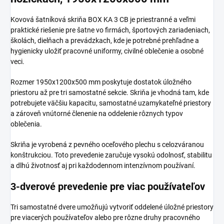
Kovová šatníková skriňa BOX KA 3 CB je priestranné a veľmi
praktické riešenie pre šatne vo firmách, športových zariadeniach,
školách, dielňach a prevádzkach, kde je potrebné prehľadne a
hygienicky uložiť pracovné uniformy, civilné oblečenie a osobné
veci.
Rozmer 1950x1200x500 mm poskytuje dostatok úložného
priestoru až pre tri samostatné sekcie. Skriňa je vhodná tam, kde
potrebujete väčšiu kapacitu, samostatné uzamykateľné priestory
a zároveň vnútorné členenie na oddelenie rôznych typov
oblečenia.
Skriňa je vyrobená z pevného oceľového plechu s celozváranou
konštrukciou. Toto prevedenie zaručuje vysokú odolnosť, stabilitu
a dlhú životnosť aj pri každodennom intenzívnom používaní.
3-dverové prevedenie pre viac používateľov
Tri samostatné dvere umožňujú vytvoriť oddelené úložné priestory
pre viacerých používateľov alebo pre rôzne druhy pracovného