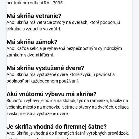
neutrálnom odtieni RAL 7035.
Má skriňa vetranie?
Áno. Skriňa má vetracie otvory na dverách, ktoré podporujú
cirkuláciu vzduchu vo vnútri.
Má skriňa zámok?
Áno. Každá sekcia je vybavená bezpečnostným cylindrickým
zámkom s dvomi kľúčmi.
Má skriňa vystužené dvere?
Áno. Skriňa má vystužené dvere, ktoré zvyšujú pevnosť a
odolnosť pri každodennom používaní.
Akú vnútornú výbavu má skriňa?
Súčasťou výbavy je polica na klobúk, tyč na ramienka, háčiky na
vešanie, miesto na menovku, vetracie otvory na dverách, deliaca
zvislá priečka a vystužené dvere.
Je skriňa vhodná do firemnej šatne?
Áno. Skriňa je vhodná do firemných šatní, výrobných prevádzok,