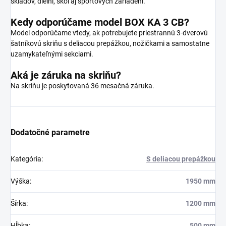
skladov, dielní, škôl aj športových zariadení.
Kedy odporúčame model BOX KA 3 CB?
Model odporúčame vtedy, ak potrebujete priestrannú 3-dverovú
šatníkovú skriňu s deliacou prepážkou, nožičkami a samostatne
uzamykateľnými sekciami.
Aká je záruka na skriňu?
Na skriňu je poskytovaná 36 mesačná záruka.
Dodatočné parametre
Kategória
:
S deliacou prepážkou
Výška
:
1950 mm
Šírka
:
1200 mm
Hĺbka
:
500 mm