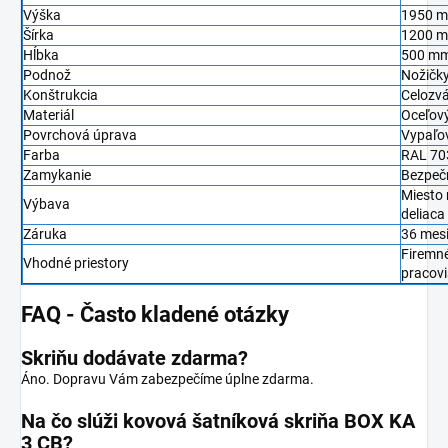
Výška
1950 
Šírka
1200 
Hĺbka
500 m
Podnož
Nožičk
Konštrukcia
Celozv
Materiál
Oceľový 
Povrchová úprava
Vypaľo
Farba
RAL 70
Zamykanie
Bezpečn
Miesto 
Výbava
deliaca
Záruka
36 mes
Firemné
Vhodné priestory
pracov
FAQ - Často kladené otázky
Skriňu dodávate zdarma?
Áno. Dopravu Vám zabezpečíme úplne zdarma.
Na čo slúži kovová šatníková skriňa BOX KA
3 CB?