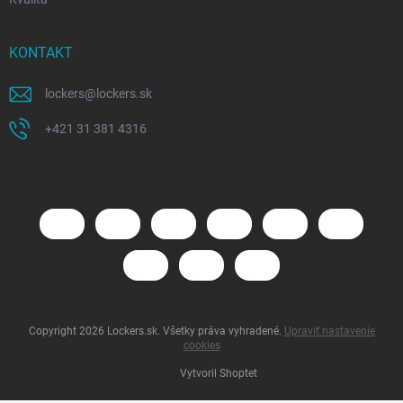
KONTAKT
lockers
@
lockers.sk
+421 31 381 4316
Copyright 2026
Lockers.sk
. Všetky práva vyhradené.
Upraviť nastavenie
cookies
Vytvoril Shoptet