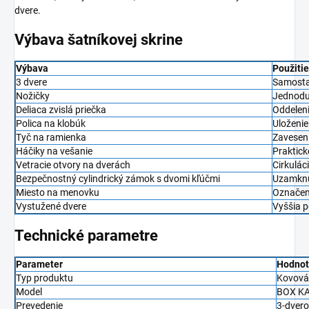
dvere.
Výbava šatníkovej skrine
Výbava
Použitie
3 dvere
Samostat
Nožičky
Jednoduc
Deliaca zvislá priečka
Oddeleni
Polica na klobúk
Uloženie
Tyč na ramienka
Zaveseni
Háčiky na vešanie
Praktick
Vetracie otvory na dverách
Cirkulác
Bezpečnostný cylindrický zámok s dvomi kľúčmi
Uzamknu
Miesto na menovku
Označeni
Vystužené dvere
Vyššia p
Technické parametre
Parameter
Hodno
Typ produktu
Kovová 
Model
BOX KA
Prevedenie
3-dver