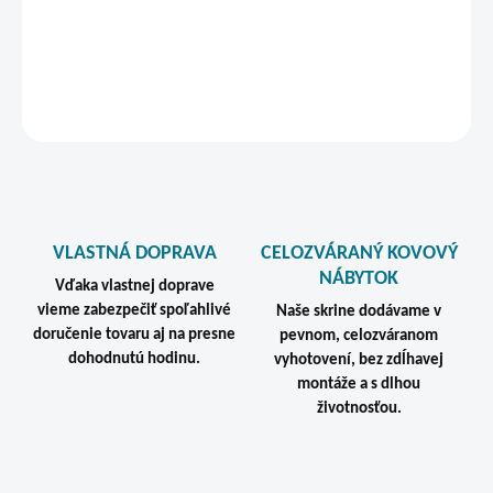
výbavy a
vytvoriť si tak šatník podľa Vašej predstavy:
DETAILNÉ INFORMÁCIE
STRÁŽIŤ
VLASTNÁ DOPRAVA
CELOZVÁRANÝ KOVOVÝ
NÁBYTOK
Vďaka vlastnej doprave
vieme zabezpečiť spoľahlivé
Naše skrine dodávame v
doručenie tovaru aj na presne
pevnom, celozváranom
dohodnutú hodinu.
vyhotovení, bez zdĺhavej
montáže a s dlhou
životnosťou.