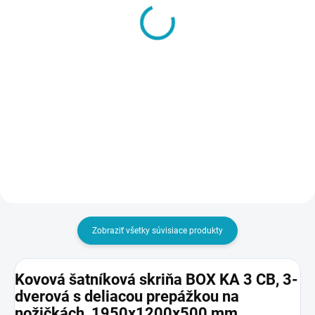
VYRÁBANÉ NA ZÁKLADE
SHOE TRAY 300 AD -
OBJEDNÁVKY - DO 14 DNÍ
Tácka na obuv
Šatníková lavička, dĺžka
€3,40
1500 mm
€4,18 vrátane DPH
€105
€129,15 vrátane DPH
Do košíka
Do košíka
Zobraziť všetky súvisiace produkty
Kovová šatníková skriňa BOX KA 3 CB, 3-
dverová s deliacou prepážkou na
nožičkách, 1950x1200x500 mm