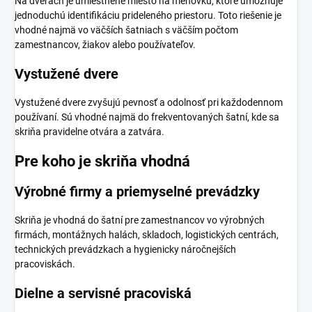
Na dverách je umiestnené miesto na menovku, ktoré umožňuje
jednoduchú identifikáciu prideleného priestoru. Toto riešenie je
vhodné najmä vo väčších šatniach s väčším počtom
zamestnancov, žiakov alebo používateľov.
Vystužené dvere
Vystužené dvere zvyšujú pevnosť a odolnosť pri každodennom
používaní. Sú vhodné najmä do frekventovaných šatní, kde sa
skriňa pravidelne otvára a zatvára.
Pre koho je skriňa vhodná
Výrobné firmy a priemyselné prevádzky
Skriňa je vhodná do šatní pre zamestnancov vo výrobných
firmách, montážnych halách, skladoch, logistických centrách,
technických prevádzkach a hygienicky náročnejších
pracoviskách.
Dielne a servisné pracoviská