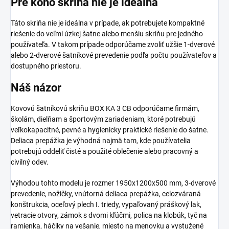
Pre koho skriňa nie je ideálna
Táto skriňa nie je ideálna v prípade, ak potrebujete kompaktné
riešenie do veľmi úzkej šatne alebo menšiu skriňu pre jedného
používateľa. V takom prípade odporúčame zvoliť užšie 1-dverové
alebo 2-dverové šatníkové prevedenie podľa počtu používateľov a
dostupného priestoru.
Náš názor
Kovovú šatníkovú skriňu BOX KA 3 CB odporúčame firmám,
školám, dielňam a športovým zariadeniam, ktoré potrebujú
veľkokapacitné, pevné a hygienicky praktické riešenie do šatne.
Deliaca prepážka je výhodná najmä tam, kde používatelia
potrebujú oddeliť čisté a použité oblečenie alebo pracovný a
civilný odev.
Výhodou tohto modelu je rozmer 1950x1200x500 mm, 3-dverové
prevedenie, nožičky, vnútorná deliaca prepážka, celozváraná
konštrukcia, oceľový plech I. triedy, vypaľovaný práškový lak,
vetracie otvory, zámok s dvomi kľúčmi, polica na klobúk, tyč na
ramienka, háčiky na vešanie, miesto na menovku a vystužené