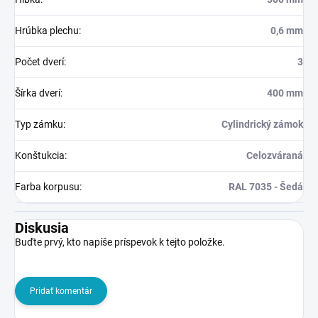
Hrúbka plechu
:
0,6 mm
Počet dverí
:
3
Šírka dverí
:
400 mm
Typ zámku
:
Cylindrický zámok
Konštukcia
:
Celozváraná
Farba korpusu
:
RAL 7035 - Šedá
Diskusia
Buďte prvý, kto napíše príspevok k tejto položke.
Pridať komentár