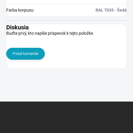
Farba korpusu
:
RAL 7035 - Šedá
Diskusia
Buďte prvý, kto napíše príspevok k tejto položke.
Pridať komentár
Z
á
p
ä
t