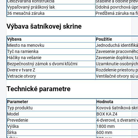
Celozváraná konštrukcia
Stabilné a odolné prev
Vypaľovaný práškový lak
Odolná povrchová úpr
36 mesačná záruka
Predĺžená záruka na f
Výbava šatníkovej skrine
Výbava
Použitie
Miesto na menovku
Jednoduchá identifiká
Tyč na ramienka
Zavesenie pracovného 
Háčiky na vešanie
Zavesenie doplnkov, 
Bezpečnostný zámok s dvomi kľúčmi
Uzamknutie osobných 
Dvere v tvare Z
Rozdelenie priestoru p
Vetracie otvory
Ventilačné otvory sú 
Technické parametre
Parameter
Hodnota
Typ produktu
Kovová šatníková skr
Model
BOX KA Z4
Prevedenie
4-dverové, s dverami v
Výška
1800 mm
Šírka
600 mm