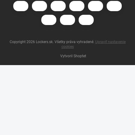
Copyright 2026
Lockers.sk
. Všetky práva vyhradené.
Upraviť nastavenie
cookies
Vytvoril Shoptet