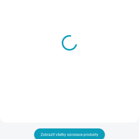
SKLADOM
VYRÁBANÉ NA ZÁKLADE
Vynáška a inštalácia
OBJEDNÁVKY - DO 14 DNÍ
tovaru na miesto určenia
Šatníková lavička, dĺžka
- Pozor, ak napr. objednáte
1500 mm
10 ks skríň, aj táto služba
€8
€105
musí byť v košíku 10x
€9,84 vrátane DPH
€129,15 vrátane DPH
Do košíka
Do košíka
Zobraziť všetky súvisiace produkty