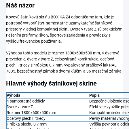
Náš názor
Kovovú šatníkovú skriňu BOX KA Z4 odporúčame tam, kde je
potrebné vytvoriť štyri samostatné uzamykateľné šatníkové
priestory v jednej kompaktnej skrini. Dvere v tvare Z sú praktickým
riešením pre firmy, školy, športové zariadenia a prevádzky s
vyššou frekvenciou používania.
Výhodou tohto modelu je rozmer 1800x600x500 mm, 4-dverové
prevedenie, dvere v tvare Z, celozváraná konštrukcia, oceľový
plech I. triedy s hrúbkou 0,7 mm, vypaľovaný práškový lak RAL
7035, bezpečnostný zámok s dvomi kľúčmi a 36 mesačná záruka.
Hlavné výhody šatníkovej skrine
Výhoda
Popis
4 samostatné oddiely
Bezpečné uloženie oso
Dvere v tvare Z
Efektívne využitie pries
Rozmer 1800x600x500 mm
Kompaktné riešenie s
Oceľový plech I. triedy
Pevný materiál vhodn
Hrúbka plechu 0,7 mm
Vyššia pevnosť a odol