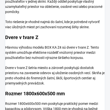
používateľov v jednej skrini. Každý oddiel poskytuje vlastný
uzamykateľný priestor na oblečenie, osobné veci alebo pracovné
pomôcky.
Toto riešenie je vhodné najmä do šatní, kde je potrebné vytvoriť
viac úložných miest pri zachovaní rozumnej šírky skrine.
Dvere v tvare Z
Hlavnou výhodou modelu BOX KA Z4 sú dvere v tvare Z. Tento
systém umožňuje efektívne rozdeliť vnútorný priestor medzi
používateľov bez nutnosti výrazne širšieho korpusu.
Dvere v tvare Z šetria miesto a zároveň poskytujú dostatok
priestoru na zavesenie odevov aj uloženie osobných vecí. Skriňa je
preto vhodná do firemných šatní, škôl, športových centier aj
priemyselných prevádzok.
Rozmer 1800x600x500 mm
Rozmer 1800x600x500 mm poskytuje praktický pomer medzi
kapacitou a pôdorysom. Výška 1800 mm je vhodná na bežné