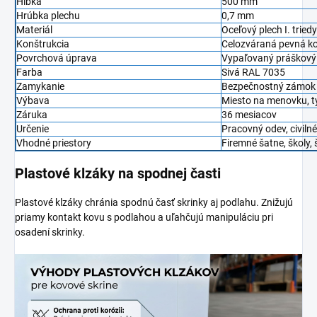
Hĺbka
500 mm
Hrúbka plechu
0,7 mm
Materiál
Oceľový plech I. triedy
Konštrukcia
Celozváraná pevná ko
Povrchová úprava
Vypaľovaný práškový 
Farba
Sivá RAL 7035
Zamykanie
Bezpečnostný zámok 
Výbava
Miesto na menovku, t
Záruka
36 mesiacov
Určenie
Pracovný odev, civiln
Vhodné priestory
Firemné šatne, školy, 
Plastové klzáky na spodnej časti
Plastové klzáky chránia spodnú časť skrinky aj podlahu. Znižujú
priamy kontakt kovu s podlahou a uľahčujú manipuláciu pri
osadení skrinky.