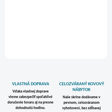
záruku.
Ventilačné otvory sú umiestnené na zadnej strane skrine, vďaka
čomu nie je možný priamy pohľad na osobné veci používateľov.
Toto riešenie zároveň znižuje riziko neoprávneného vniknutia do
skriniek.
DETAILNÉ INFORMÁCIE
STRÁŽIŤ
VLASTNÁ DOPRAVA
CELOZVÁRANÝ KOVOVÝ
NÁBYTOK
Vďaka vlastnej doprave
vieme zabezpečiť spoľahlivé
Naše skrine dodávame v
doručenie tovaru aj na presne
pevnom, celozváranom
dohodnutú hodinu.
vyhotovení, bez zdĺhavej