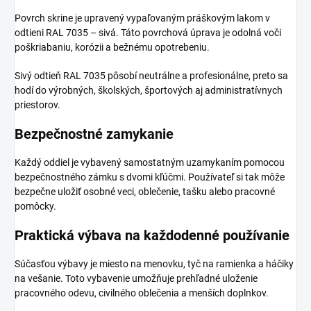
Povrch skrine je upravený vypaľovaným práškovým lakom v
odtieni RAL 7035 – sivá. Táto povrchová úprava je odolná voči
poškriabaniu, korózii a bežnému opotrebeniu.
Sivý odtieň RAL 7035 pôsobí neutrálne a profesionálne, preto sa
hodí do výrobných, školských, športových aj administratívnych
priestorov.
Bezpečnostné zamykanie
Každý oddiel je vybavený samostatným uzamykaním pomocou
bezpečnostného zámku s dvomi kľúčmi. Používateľ si tak môže
bezpečne uložiť osobné veci, oblečenie, tašku alebo pracovné
pomôcky.
Praktická výbava na každodenné používanie
Súčasťou výbavy je miesto na menovku, tyč na ramienka a háčiky
na vešanie. Toto vybavenie umožňuje prehľadné uloženie
pracovného odevu, civilného oblečenia a menších doplnkov.