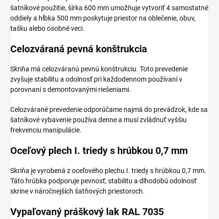
šatníkové použitie, šírka 600 mm umožňuje vytvoriť 4 samostatné
oddiely a hĺbka 500 mm poskytuje priestor na oblečenie, obuv,
tašku alebo osobné veci.
Celozváraná pevná konštrukcia
Skriňa má celozváranú pevnú konštrukciu. Toto prevedenie
zvyšuje stabilitu a odolnosť pri každodennom používaní v
porovnaní s demontovanými riešeniami.
Celozvárané prevedenie odporúčame najmä do prevádzok, kde sa
šatníkové vybavenie používa denne a musí zvládnuť vyššiu
frekvenciu manipulácie.
Oceľový plech I. triedy s hrúbkou 0,7 mm
Skriňa je vyrobená z oceľového plechu I. triedy s hrúbkou 0,7 mm.
Táto hrúbka podporuje pevnosť, stabilitu a dlhodobú odolnosť
skrine v náročnejších šatňových priestoroch.
Vypaľovaný práškový lak RAL 7035