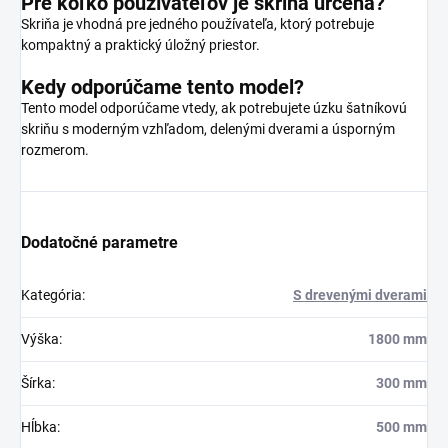
Pre koľko používateľov je skriňa určená?
Skriňa je vhodná pre jedného používateľa, ktorý potrebuje
kompaktný a praktický úložný priestor.
Kedy odporúčame tento model?
Tento model odporúčame vtedy, ak potrebujete úzku šatníkovú
skriňu s moderným vzhľadom, delenými dverami a úsporným
rozmerom.
Dodatočné parametre
Kategória
:
S drevenými dverami
Výška
:
1800 mm
Šírka
:
300 mm
Hĺbka
:
500 mm