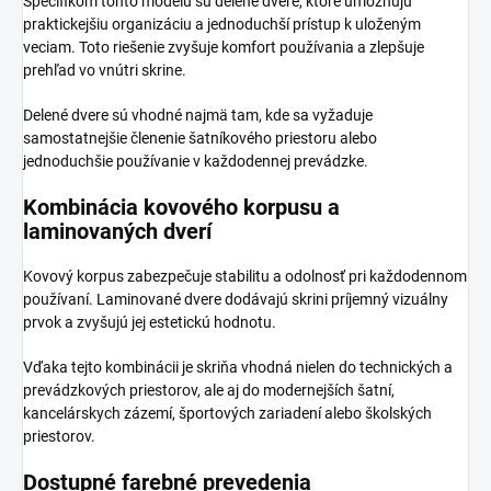
Špecifikom tohto modelu sú delené dvere, ktoré umožňujú
praktickejšiu organizáciu a jednoduchší prístup k uloženým
veciam. Toto riešenie zvyšuje komfort používania a zlepšuje
prehľad vo vnútri skrine.
Delené dvere sú vhodné najmä tam, kde sa vyžaduje
samostatnejšie členenie šatníkového priestoru alebo
jednoduchšie používanie v každodennej prevádzke.
Kombinácia kovového korpusu a
laminovaných dverí
Kovový korpus zabezpečuje stabilitu a odolnosť pri každodennom
používaní. Laminované dvere dodávajú skrini príjemný vizuálny
prvok a zvyšujú jej estetickú hodnotu.
Vďaka tejto kombinácii je skriňa vhodná nielen do technických a
prevádzkových priestorov, ale aj do modernejších šatní,
kancelárskych zázemí, športových zariadení alebo školských
priestorov.
Dostupné farebné prevedenia