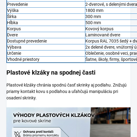
Prevedenie
2-dverové, s delenými dver
Výška
1800 mm
Šírka
300 mm
Hĺbka
500 mm
Korpus
Kovový korpus
Dvere
Laminované dvere
Dostupné prevedenie
Korpus RAL 7035 šedý + dv
Výbava
2x delené dvere, vnútorný ú
Určenie
Oblečenie, osobné veci, p
Vhodné priestory
Šatne, školy, firmy, športo
Plastové klzáky na spodnej časti
Plastové klzáky chránia spodnú časť skrinky aj podlahu. Znižujú
priamy kontakt kovu s podlahou a uľahčujú manipuláciu pri
osadení skrinky.