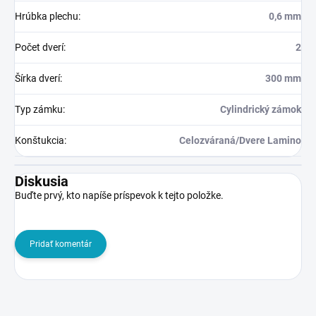
Hrúbka plechu
:
0,6 mm
Počet dverí
:
2
Šírka dverí
:
300 mm
Typ zámku
:
Cylindrický zámok
Konštukcia
:
Celozváraná/Dvere Lamino
Diskusia
Buďte prvý, kto napíše príspevok k tejto položke.
Pridať komentár