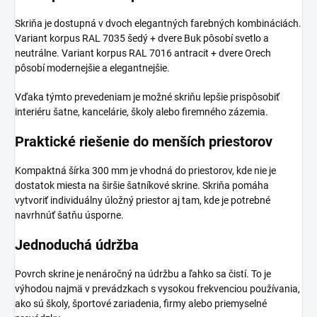
Skriňa je dostupná v dvoch elegantných farebných kombináciách.
Variant korpus RAL 7035 šedý + dvere Buk pôsobí svetlo a
neutrálne. Variant korpus RAL 7016 antracit + dvere Orech
pôsobí modernejšie a elegantnejšie.
Vďaka týmto prevedeniam je možné skriňu lepšie prispôsobiť
interiéru šatne, kancelárie, školy alebo firemného zázemia.
Praktické riešenie do menších priestorov
Kompaktná šírka 300 mm je vhodná do priestorov, kde nie je
dostatok miesta na širšie šatníkové skrine. Skriňa pomáha
vytvoriť individuálny úložný priestor aj tam, kde je potrebné
navrhnúť šatňu úsporne.
Jednoduchá údržba
Povrch skrine je nenáročný na údržbu a ľahko sa čistí. To je
výhodou najmä v prevádzkach s vysokou frekvenciou používania,
ako sú školy, športové zariadenia, firmy alebo priemyselné