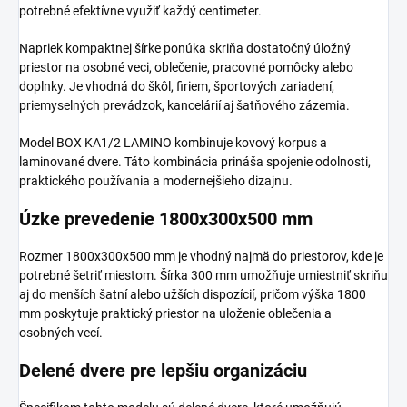
potrebné efektívne využiť každý centimeter.
Napriek kompaktnej šírke ponúka skriňa dostatočný úložný
priestor na osobné veci, oblečenie, pracovné pomôcky alebo
doplnky. Je vhodná do škôl, firiem, športových zariadení,
priemyselných prevádzok, kancelárií aj šatňového zázemia.
Model BOX KA1/2 LAMINO kombinuje kovový korpus a
laminované dvere. Táto kombinácia prináša spojenie odolnosti,
praktického používania a modernejšieho dizajnu.
Úzke prevedenie 1800x300x500 mm
Rozmer 1800x300x500 mm je vhodný najmä do priestorov, kde je
potrebné šetriť miestom. Šírka 300 mm umožňuje umiestniť skriňu
aj do menších šatní alebo užších dispozícií, pričom výška 1800
mm poskytuje praktický priestor na uloženie oblečenia a
osobných vecí.
Delené dvere pre lepšiu organizáciu