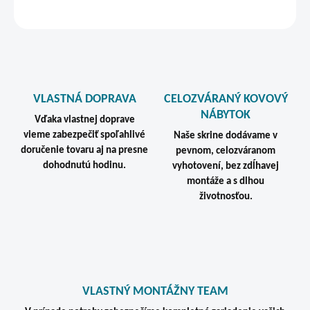
STRÁŽIŤ
VLASTNÁ DOPRAVA
CELOZVÁRANÝ KOVOVÝ
NÁBYTOK
Vďaka vlastnej doprave
vieme zabezpečiť spoľahlivé
Naše skrine dodávame v
doručenie tovaru aj na presne
pevnom, celozváranom
dohodnutú hodinu.
vyhotovení, bez zdĺhavej
montáže a s dlhou
životnosťou.
VLASTNÝ MONTÁŽNY TEAM