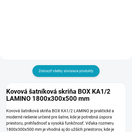
€4,18 vrátane DPH
€105
€129,15 vrátane DPH
Do košíka
Do košíka
Zobraziť všetky súvisiace produkty
Kovová šatníková skriňa BOX KA1/2
LAMINO 1800x300x500 mm
Kovová šatníková skriňa BOX KA1/2 LAMINO je praktické a
moderné riešenie určené pre šatne, kde je potrebná úspora
priestoru, prehľadnosť a vysoká funkčnosť. Vďaka rozmeru
1800x300x500 mm je vhodná aj do užších priestorov, kde je