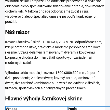
vnútornú deliacu prepážku na oddelenie pracovného a civilného
oblečenia alebo špecializované skladovanie náradia, dokumentov
či chemikálií. V takom prípade odporúčame zvoliť širšiu,
viacdverovú alebo špecializovanú skriňu podľa konkrétneho
použitia.
Náš názor
Kovovú šatníkovú skriňu BOX KA1/2 LAMINO odporúčame tam,
kde je potrebné úzke, praktické a moderne pôsobiace šatníkové
riešenie. Vďaka deleným laminovaným dverám a kovovému
korpusu je vhodná do firiem, škôl, športových zariadení aj
moderných šatní.
Výhodou tohto modelu je rozmer 1800x300x500 mm, úsporné
úzke prevedenie, 2 delené dvere, kovový korpus, laminované
dvere, dve farebné kombinácie a univerzálne využitie v školách,
firmách, športoviskách a priemyselných prevádzkach.
Hlavné výhody šatníkovej skrine
Výhoda
Popis