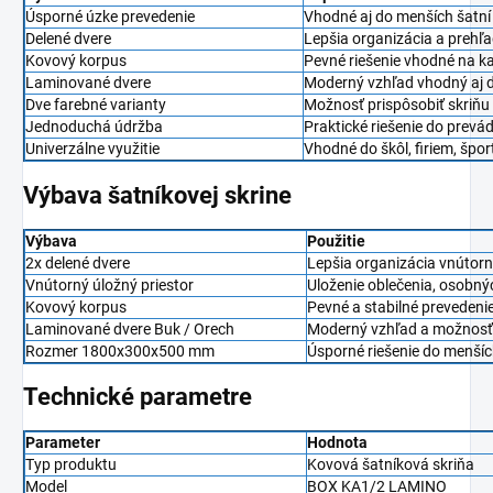
Úsporné úzke prevedenie
Vhodné aj do menších šatní 
Delené dvere
Lepšia organizácia a prehľa
Kovový korpus
Pevné riešenie vhodné na 
Laminované dvere
Moderný vzhľad vhodný aj d
Dve farebné varianty
Možnosť prispôsobiť skriňu 
Jednoduchá údržba
Praktické riešenie do prev
Univerzálne využitie
Vhodné do škôl, firiem, špo
Výbava šatníkovej skrine
Výbava
Použitie
2x delené dvere
Lepšia organizácia vnútorn
Vnútorný úložný priestor
Uloženie oblečenia, osobn
Kovový korpus
Pevné a stabilné prevedenie
Laminované dvere Buk / Orech
Moderný vzhľad a možnosť 
Rozmer 1800x300x500 mm
Úsporné riešenie do menšíc
Technické parametre
Parameter
Hodnota
Typ produktu
Kovová šatníková skriňa
Model
BOX KA1/2 LAMINO