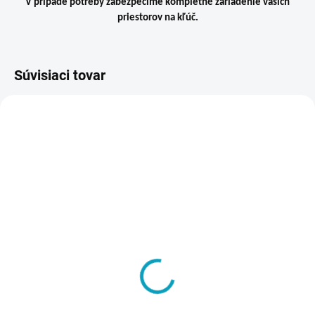
V prípade potreby zabezpečíme kompletné zariadenie vašich
priestorov na kľúč.
Súvisiaci tovar
VIAC ZA MENEJ
ZADARMO
SKLADOM
VYRÁBANÉ NA ZÁKLADE
SHOE TRAY 300 AD -
OBJEDNÁVKY - DO 14 DNÍ
Tácka na obuv
Šatníková lavička, dĺžka
€3,40
1500 mm