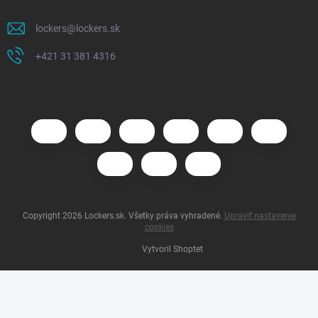
lockers
@
lockers.sk
+421 31 381 4316
Copyright 2026
Lockers.sk
. Všetky práva vyhradené.
Upraviť nastavenie
cookies
Vytvoril Shoptet