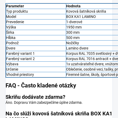
Parameter
Hodnota
Typ produktu
Kovová šatníková skriňa
Model
BOX KA1 LAMINO
Prevedenie
1-dverové
Výška
1950 mm
Šírka
300 mm
Hĺbka
500 mm
Podnož
Nožičky
Dvere
Lamino dvere
Farebný variant 1
Korpus RAL 7035 svetlosivý + d
Farebný variant 2
Korpus RAL 7016 antracit + dve
Výbava
1x uzatvárateľné dvere, vnútorn
Určenie
Oblečenie, osobné veci, tašky,
Vhodné priestory
Firemné šatne, školy, športové p
FAQ - Často kladené otázky
Skriňu dodávate zdarma?
Áno. Dopravu Vám zabezpečíme úplne zdarma.
Na čo slúži kovová šatníková skriňa BOX KA1