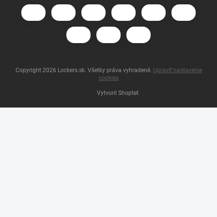
Copyright 2026
Lockers.sk
. Všetky práva vyhradené.
Upraviť nastavenie
cookies
Vytvoril Shoptet