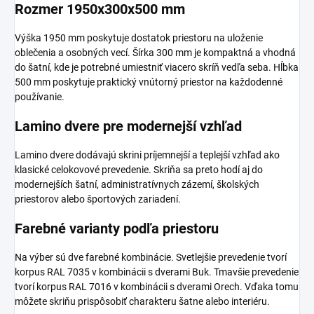
Rozmer 1950x300x500 mm
Výška 1950 mm poskytuje dostatok priestoru na uloženie
oblečenia a osobných vecí. Šírka 300 mm je kompaktná a vhodná
do šatní, kde je potrebné umiestniť viacero skríň vedľa seba. Hĺbka
500 mm poskytuje praktický vnútorný priestor na každodenné
používanie.
Lamino dvere pre modernejší vzhľad
Lamino dvere dodávajú skrini príjemnejší a teplejší vzhľad ako
klasické celokovové prevedenie. Skriňa sa preto hodí aj do
modernejších šatní, administratívnych zázemí, školských
priestorov alebo športových zariadení.
Farebné varianty podľa priestoru
Na výber sú dve farebné kombinácie. Svetlejšie prevedenie tvorí
korpus RAL 7035 v kombinácii s dverami Buk. Tmavšie prevedenie
tvorí korpus RAL 7016 v kombinácii s dverami Orech. Vďaka tomu
môžete skriňu prispôsobiť charakteru šatne alebo interiéru.