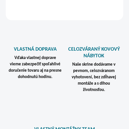
STRÁŽIŤ
VLASTNÁ DOPRAVA
CELOZVÁRANÝ KOVOVÝ
NÁBYTOK
Vďaka vlastnej doprave
vieme zabezpečiť spoľahlivé
Naše skrine dodávame v
doručenie tovaru aj na presne
pevnom, celozváranom
dohodnutú hodinu.
vyhotovení, bez zdĺhavej
montáže a s dlhou
životnosťou.