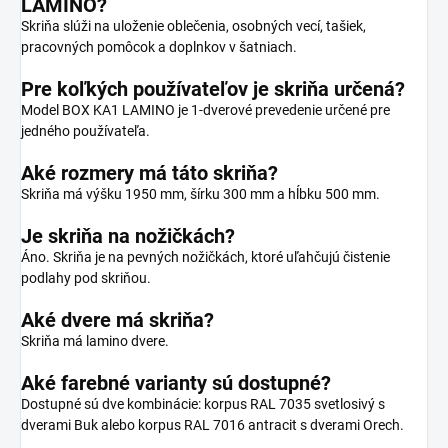
LAMINO?
Skriňa slúži na uloženie oblečenia, osobných vecí, tašiek,
pracovných pomôcok a doplnkov v šatniach.
Pre koľkých používateľov je skriňa určená?
Model BOX KA1 LAMINO je 1-dverové prevedenie určené pre
jedného používateľa.
Aké rozmery má táto skriňa?
Skriňa má výšku 1950 mm, šírku 300 mm a hĺbku 500 mm.
Je skriňa na nožičkách?
Áno. Skriňa je na pevných nožičkách, ktoré uľahčujú čistenie
podlahy pod skriňou.
Aké dvere má skriňa?
Skriňa má lamino dvere.
Aké farebné varianty sú dostupné?
Dostupné sú dve kombinácie: korpus RAL 7035 svetlosivý s
dverami Buk alebo korpus RAL 7016 antracit s dverami Orech.