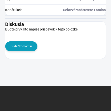
Konštukcia
:
Celozváraná/Dvere Lamino
Diskusia
Buďte prvý, kto napíše príspevok k tejto položke.
Pridať komentár
Z
á
p
ä
t