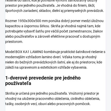
riešenie do šatní, kde je potrebné vytvoriť samostatný úložný
priestor pre jedného používateľa. Je vhodná do firiem, škôl,
športových zariadení, skladov, dielní aj priemyselných prevádzok.
Rozmer 1950x300x500 mm ponúka dobrý pomer medzi úložnou
kapacitou a úspornou šírkou. Skriňa je vhodná najmä tam, kde
potrebujete vybaviť šatňu pre väčší počet zamestnancov, žiakov
alebo používateľov a zároveň efektívne pracovať s dostupným
priestorom.
Model BOX KA1 LAMINO kombinuje praktické šatníkové riešenie s
modernejším vzhľadom lamino dverí. Vďaka tomu je vhodný
nielen do bežných prevádzkových šatní, ale aj do priestorov, kde
záleží na upravenom a estetickom vzhľade vybavenia.
1-dverové prevedenie pre jedného
používateľa
Skriňa je určená pre jedného používateľa. Vnútorný priestor je
vhodný na uloženie pracovného oblečenia, civilného oblečenia,
tašky, osobných vecí, obuvi alebo pracovných pomôcok.