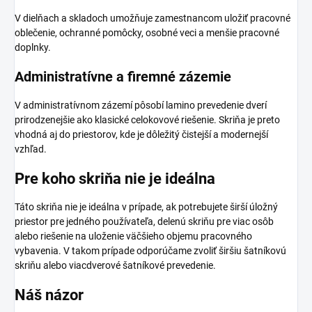
V dielňach a skladoch umožňuje zamestnancom uložiť pracovné
oblečenie, ochranné pomôcky, osobné veci a menšie pracovné
doplnky.
Administratívne a firemné zázemie
V administratívnom zázemí pôsobí lamino prevedenie dverí
prirodzenejšie ako klasické celokovové riešenie. Skriňa je preto
vhodná aj do priestorov, kde je dôležitý čistejší a modernejší
vzhľad.
Pre koho skriňa nie je ideálna
Táto skriňa nie je ideálna v prípade, ak potrebujete širší úložný
priestor pre jedného používateľa, delenú skriňu pre viac osôb
alebo riešenie na uloženie väčšieho objemu pracovného
vybavenia. V takom prípade odporúčame zvoliť širšiu šatníkovú
skriňu alebo viacdverové šatníkové prevedenie.
Náš názor