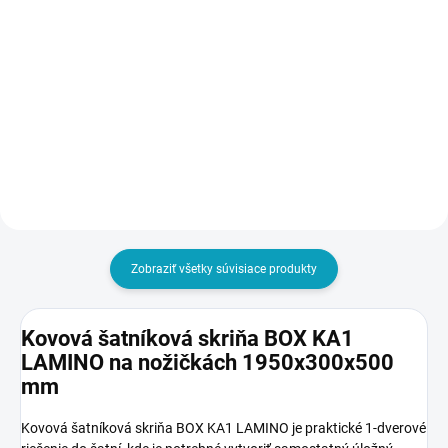
€3,40
1500 mm
€4,18 vrátane DPH
€105
€129,15 vrátane DPH
Do košíka
Do košíka
Zobraziť všetky súvisiace produkty
Kovová šatníková skriňa BOX KA1
LAMINO na nožičkách 1950x300x500
mm
Kovová šatníková skriňa BOX KA1 LAMINO je praktické 1-dverové