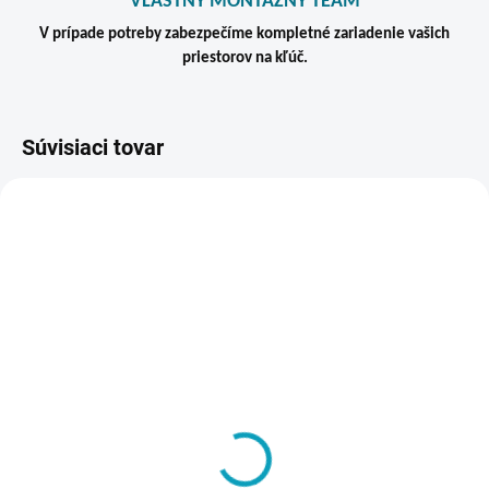
VLASTNÝ MONTÁŽNY TEAM
V prípade potreby zabezpečíme kompletné zariadenie vašich
priestorov na kľúč.
Súvisiaci tovar
VIAC ZA MENEJ
ZADARMO
SKLADOM
VYRÁBANÉ NA ZÁKLADE
SHOE TRAY 300 AD -
OBJEDNÁVKY - DO 14 DNÍ
Tácka na obuv
Šatníková lavička, dĺžka