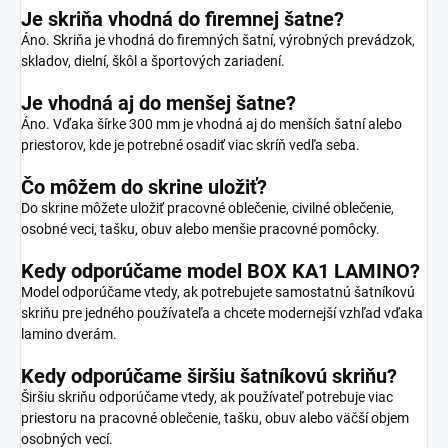
Je skriňa vhodná do firemnej šatne?
Áno. Skriňa je vhodná do firemných šatní, výrobných prevádzok,
skladov, dielní, škôl a športových zariadení.
Je vhodná aj do menšej šatne?
Áno. Vďaka šírke 300 mm je vhodná aj do menších šatní alebo
priestorov, kde je potrebné osadiť viac skríň vedľa seba.
Čo môžem do skrine uložiť?
Do skrine môžete uložiť pracovné oblečenie, civilné oblečenie,
osobné veci, tašku, obuv alebo menšie pracovné pomôcky.
Kedy odporúčame model BOX KA1 LAMINO?
Model odporúčame vtedy, ak potrebujete samostatnú šatníkovú
skriňu pre jedného používateľa a chcete modernejší vzhľad vďaka
lamino dverám.
Kedy odporúčame širšiu šatníkovú skriňu?
Širšiu skriňu odporúčame vtedy, ak používateľ potrebuje viac
priestoru na pracovné oblečenie, tašku, obuv alebo väčší objem
osobných vecí.