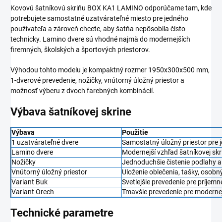
Kovovú šatníkovú skriňu BOX KA1 LAMINO odporúčame tam, kde
potrebujete samostatné uzatvárateľné miesto pre jedného
používateľa a zároveň chcete, aby šatňa nepôsobila čisto
technicky. Lamino dvere sú vhodné najmä do modernejších
firemných, školských a športových priestorov.
Výhodou tohto modelu je kompaktný rozmer 1950x300x500 mm,
1-dverové prevedenie, nožičky, vnútorný úložný priestor a
možnosť výberu z dvoch farebných kombinácií.
Výbava šatníkovej skrine
Výbava
Použitie
1 uzatvárateľné dvere
Samostatný úložný priestor pre 
Lamino dvere
Modernejší vzhľad šatníkovej skr
Nožičky
Jednoduchšie čistenie podlahy a 
Vnútorný úložný priestor
Uloženie oblečenia, tašky, osob
Variant Buk
Svetlejšie prevedenie pre príjemn
Variant Orech
Tmavšie prevedenie pre modernej
Technické parametre