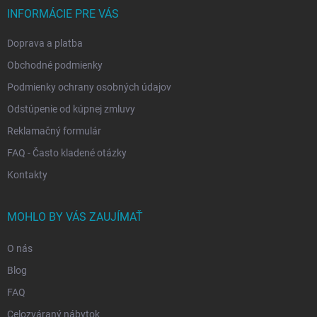
i
INFORMÁCIE PRE VÁS
e
Doprava a platba
Obchodné podmienky
Podmienky ochrany osobných údajov
Odstúpenie od kúpnej zmluvy
Reklamačný formulár
FAQ - Často kladené otázky
Kontakty
MOHLO BY VÁS ZAUJÍMAŤ
O nás
Blog
FAQ
Celozváraný nábytok