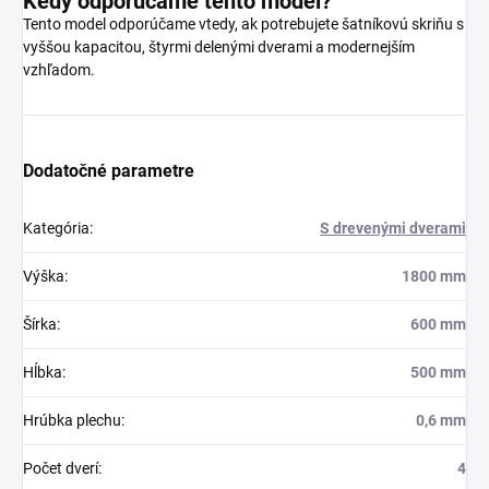
Kedy odporúčame tento model?
Tento model odporúčame vtedy, ak potrebujete šatníkovú skriňu s
vyššou kapacitou, štyrmi delenými dverami a modernejším
vzhľadom.
Dodatočné parametre
Kategória
:
S drevenými dverami
Výška
:
1800 mm
Šírka
:
600 mm
Hĺbka
:
500 mm
Hrúbka plechu
:
0,6 mm
Počet dverí
:
4