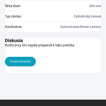
Šírka dverí
:
300 mm
Typ zámku
:
Cylindrický zámok
Konštukcia
:
Celozváraná/Dvere Lamino
Diskusia
Buďte prvý, kto napíše príspevok k tejto položke.
Pridať komentár
Z