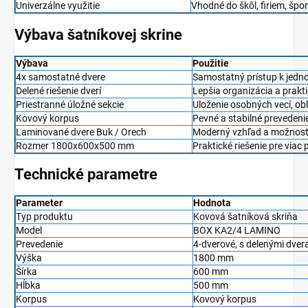
Univerzálne využitie
Vhodné do škôl, firiem, špo
Výbava šatníkovej skrine
Výbava
Použitie
4x samostatné dvere
Samostatný prístup k jedn
Delené riešenie dverí
Lepšia organizácia a prakti
Priestranné úložné sekcie
Uloženie osobných vecí, obl
Kovový korpus
Pevné a stabilné prevedenie
Laminované dvere Buk / Orech
Moderný vzhľad a možnosť 
Rozmer 1800x600x500 mm
Praktické riešenie pre viac 
Technické parametre
Parameter
Hodnota
Typ produktu
Kovová šatníková skriňa
Model
BOX KA2/4 LAMINO
Prevedenie
4-dverové, s delenými dver
Výška
1800 mm
Šírka
600 mm
Hĺbka
500 mm
Korpus
Kovový korpus