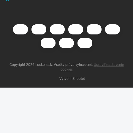
Copyright 2026
Lockers.sk
. Všetky práva vyhradené.
Upraviť nastavenie
cookies
Vytvoril Shoptet