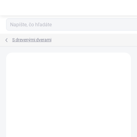
Prejsť
na
obsah
S drevenými dverami
Podrobnosti hodnotenia
Neohodnotené
ZADARMO