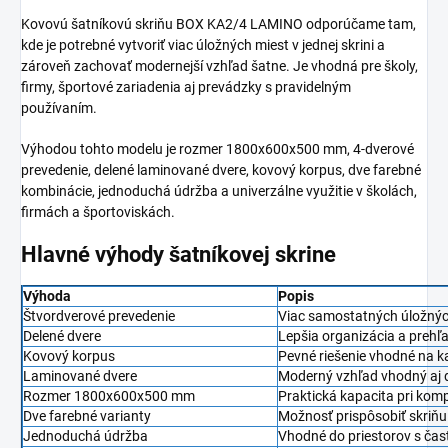
Kovovú šatníkovú skriňu BOX KA2/4 LAMINO odporúčame tam,
kde je potrebné vytvoriť viac úložných miest v jednej skrini a
zároveň zachovať modernejší vzhľad šatne. Je vhodná pre školy,
firmy, športové zariadenia aj prevádzky s pravidelným
používaním.
Výhodou tohto modelu je rozmer 1800x600x500 mm, 4-dverové
prevedenie, delené laminované dvere, kovový korpus, dve farebné
kombinácie, jednoduchá údržba a univerzálne využitie v školách,
firmách a športoviskách.
Hlavné výhody šatníkovej skrine
Výhoda
Popis
Štvordverové prevedenie
Viac samostatných úložných 
Delené dvere
Lepšia organizácia a prehľ
Kovový korpus
Pevné riešenie vhodné na 
Laminované dvere
Moderný vzhľad vhodný aj d
Rozmer 1800x600x500 mm
Praktická kapacita pri ko
Dve farebné varianty
Možnosť prispôsobiť skriňu 
Jednoduchá údržba
Vhodné do priestorov s ča