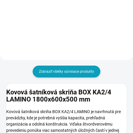
€4,18 vrátane DPH
€105
€129,15 vrátane DPH
Do košíka
Do košíka
Zobraziť všetky súvisiace produkty
Kovová šatníková skriňa BOX KA2/4
LAMINO 1800x600x500 mm
Kovová šatníková skriňa BOX KA2/4 LAMINO je navrhnutá pre
prevádzky, kde je potrebná vyššia kapacita, prehľadná
organizácia a odolná konštrukcia. Vďaka štvordverovému
prevedeniu ponúka viac samostatných úložných častí v jednej