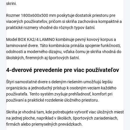
skrini.
Rozmer 1800x600x500 mm poskytuje dostatok priestoru pre
viacerých používateľov, pričom si skriňa zachováva kompaktné a
praktické rozmery vhodné do rôznych typov šatní.
Model BOX KA2/4 LAMINO kombinuje pevný kovový korpus a
laminované dvere. Táto kombinácia prináša spojenie funkčnosti,
odolnosti a moderného dizajnu, vďaka čomu je skriňa vhodná do
školských, firemných aj športových šatní.
4-dverové prevedenie pre viac používateľov
Štyri samostatné dvere s deleným riešením umožňujú lepšiu
organizáciu a jednoduchý prístup k osobným veciam každého
používateľa. Tento systém zvyšuje prehľadnosť, komfort pri
používaní a praktické rozdelenie úložného priestoru.
Skriňa je vhodná tam, kde potrebujete vytvoriť viac úložných miest
na jednej ploche, napríklad v školách, športových zariadeniach,
firmách alebo priemyselných prevádzkach.