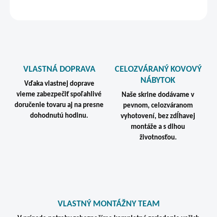
STRÁŽIŤ
VLASTNÁ DOPRAVA
CELOZVÁRANÝ KOVOVÝ
NÁBYTOK
Vďaka vlastnej doprave
vieme zabezpečiť spoľahlivé
Naše skrine dodávame v
doručenie tovaru aj na presne
pevnom, celozváranom
dohodnutú hodinu.
vyhotovení, bez zdĺhavej
montáže a s dlhou
životnosťou.
VLASTNÝ MONTÁŽNY TEAM