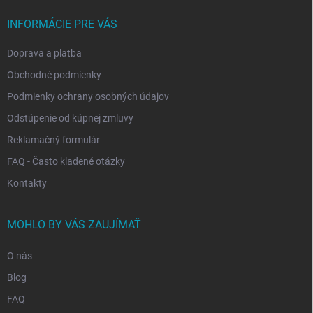
t
i
INFORMÁCIE PRE VÁS
e
Doprava a platba
Obchodné podmienky
Podmienky ochrany osobných údajov
Odstúpenie od kúpnej zmluvy
Reklamačný formulár
FAQ - Často kladené otázky
Kontakty
MOHLO BY VÁS ZAUJÍMAŤ
O nás
Blog
FAQ