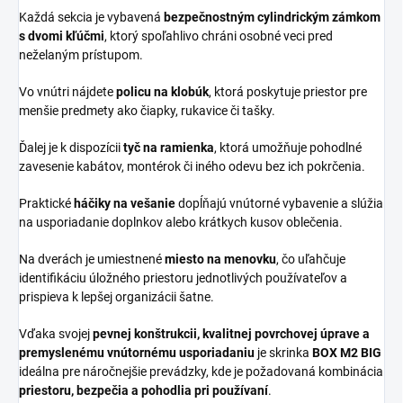
Každá sekcia je vybavená
bezpečnostným cylindrickým zámkom
s dvomi kľúčmi
, ktorý spoľahlivo chráni osobné veci pred
neželaným prístupom.
Vo vnútri nájdete
policu na klobúk
, ktorá poskytuje priestor pre
menšie predmety ako čiapky, rukavice či tašky.
Ďalej je k dispozícii
tyč na ramienka
, ktorá umožňuje pohodlné
zavesenie kabátov, montérok či iného odevu bez ich pokrčenia.
Praktické
háčiky na vešanie
dopĺňajú vnútorné vybavenie a slúžia
na usporiadanie doplnkov alebo krátkych kusov oblečenia.
Na dverách je umiestnené
miesto na menovku
, čo uľahčuje
identifikáciu úložného priestoru jednotlivých používateľov a
prispieva k lepšej organizácii šatne.
Vďaka svojej
pevnej konštrukcii, kvalitnej povrchovej úprave a
premyslenému vnútornému usporiadaniu
je skrinka
BOX M2 BIG
ideálna pre náročnejšie prevádzky, kde je požadovaná kombinácia
priestoru, bezpečia a pohodlia pri používaní
.