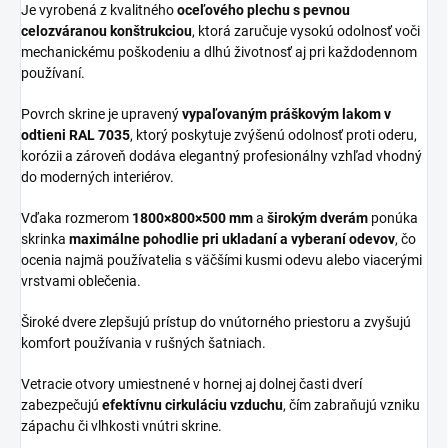
Je vyrobená z kvalitného
oceľového plechu s pevnou
celozváranou konštrukciou
, ktorá zaručuje vysokú odolnosť voči
mechanickému poškodeniu a dlhú životnosť aj pri každodennom
používaní.
Povrch skrine je upravený
vypaľovaným práškovým lakom v
odtieni RAL 7035
, ktorý poskytuje zvýšenú odolnosť proti oderu,
korózii a zároveň dodáva elegantný profesionálny vzhľad vhodný
do moderných interiérov.
Vďaka rozmerom
1800×800×500 mm
a
širokým dverám
ponúka
skrinka
maximálne pohodlie pri ukladaní a vyberaní odevov
, čo
ocenia najmä používatelia s väčšími kusmi odevu alebo viacerými
vrstvami oblečenia.
Široké dvere zlepšujú prístup do vnútorného priestoru a zvyšujú
komfort používania v rušných šatniach.
Vetracie otvory umiestnené v hornej aj dolnej časti dverí
zabezpečujú
efektívnu cirkuláciu vzduchu
, čím zabraňujú vzniku
zápachu či vlhkosti vnútri skrine.