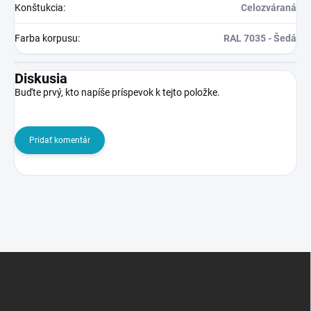
Konštukcia
:
Celozváraná
Farba korpusu
:
RAL 7035 - Šedá
Diskusia
Buďte prvý, kto napíše príspevok k tejto položke.
Pridať komentár
Z
á
p
ä