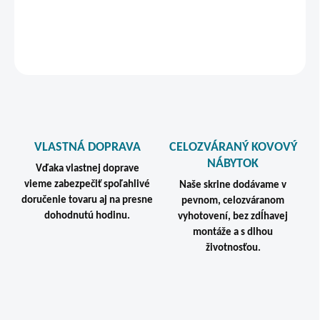
DETAILNÉ INFORMÁCIE
STRÁŽIŤ
VLASTNÁ DOPRAVA
CELOZVÁRANÝ KOVOVÝ
NÁBYTOK
Vďaka vlastnej doprave
vieme zabezpečiť spoľahlivé
Naše skrine dodávame v
doručenie tovaru aj na presne
pevnom, celozváranom
dohodnutú hodinu.
vyhotovení, bez zdĺhavej
montáže a s dlhou
životnosťou.