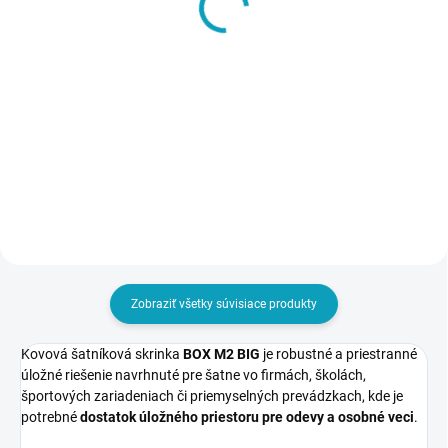
OBJEDNÁVKY - DO 14 DNÍ
Tácka na obuv
Šatníková lavička, dĺžka
€3,40
1500 mm
€4,18 vrátane DPH
€105
€129,15 vrátane DPH
Do košíka
Do košíka
Zobraziť všetky súvisiace produkty
Kovová šatníková skrinka
BOX M2 BIG
je robustné a priestranné
úložné riešenie navrhnuté pre šatne vo firmách, školách,
športových zariadeniach či priemyselných prevádzkach, kde je
potrebné
dostatok úložného priestoru pre odevy a osobné veci
.