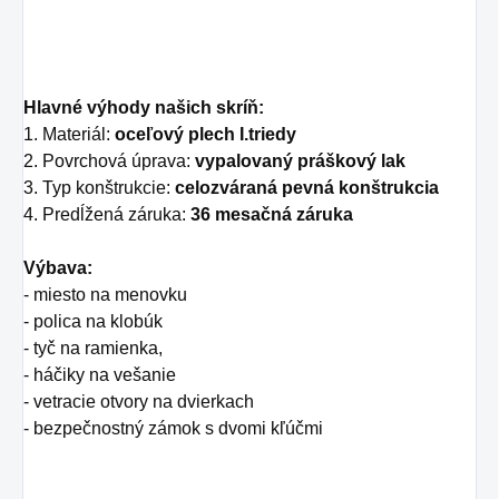
Hlavné výhody našich skríň:
1. Materiál:
oceľový plech I.triedy
2. Povrchová úprava:
vypalovaný práškový lak
3. Typ konštrukcie:
celozváraná pevná konštrukcia
4. Predĺžená záruka:
36 mesačná záruka
Výbava:
- miesto na menovku
- polica na klobúk
- tyč na ramienka,
- háčiky na vešanie
- vetracie otvory na dvierkach
- bezpečnostný zámok s dvomi kľúčmi