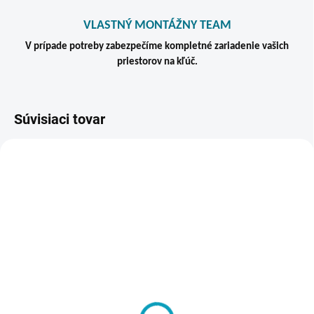
VLASTNÝ MONTÁŽNY TEAM
V prípade potreby zabezpečíme kompletné zariadenie vašich
priestorov na kľúč.
Súvisiaci tovar
VIAC ZA MENEJ
ZADARMO
SKLADOM
VYRÁBANÉ NA ZÁKLADE
SHOE TRAY 300 AD -