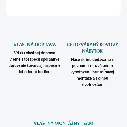
STRÁŽIŤ
VLASTNÁ DOPRAVA
CELOZVÁRANÝ KOVOVÝ
NÁBYTOK
Vďaka vlastnej doprave
vieme zabezpečiť spoľahlivé
Naše skrine dodávame v
doručenie tovaru aj na presne
pevnom, celozváranom
dohodnutú hodinu.
vyhotovení, bez zdĺhavej
montáže a s dlhou
životnosťou.
VLASTNÝ MONTÁŽNY TEAM