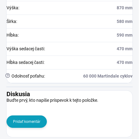
Výška
:
870 mm
Šírka
:
580 mm
Hĺbka
:
590 mm
Výška sedacej časti
:
470 mm
Hĺbka sedacej časti
:
470 mm
?
Odolnosť poťahu
:
60 000 Martindale cyklov
Diskusia
Buďte prvý, kto napíše príspevok k tejto položke.
Pridať komentár