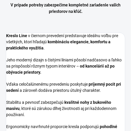
V prípade potreby zabezpečíme kompletné zariadenie vašich
priestorov na kľúč.
Kreslo Line
v čiernom prevedení predstavuje ideálnu voľbu pre
všetkých, ktorí hľadajú
kombináciu elegancie, komfortu a
praktického využitia
.
Jeho moderný dizajn s čistými líniami pôsobí nadčasovo a ľahko
sa prispôsobí rôznym typom interiérov –
od kancelárií až po
obývacie priestory.
Vďaka celočalúnenému prevedeniu poskytuje
príjemný pocit pri
sedení
a zároveň dodáva priestoru útulný charakter.
Stabilitu a pevnosť zabezpečujú
kvalitné nohy z bukového
masívu
, ktoré sú zárukou dlhej životnosti aj pri každodennom
používaní.
Ergonomicky navrhnuté proporcie kresla podporujú
pohodlné