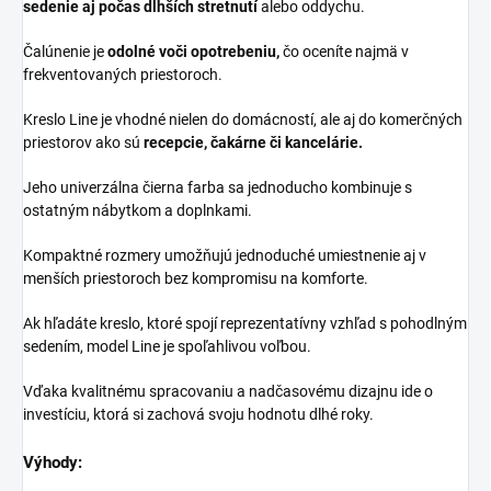
sedenie aj počas dlhších stretnutí
alebo oddychu.
Čalúnenie je
odolné voči opotrebeniu,
čo oceníte najmä v
frekventovaných priestoroch.
Kreslo Line je vhodné nielen do domácností, ale aj do komerčných
priestorov ako sú
recepcie, čakárne či kancelárie.
Jeho univerzálna čierna farba sa jednoducho kombinuje s
ostatným nábytkom a doplnkami.
Kompaktné rozmery umožňujú jednoduché umiestnenie aj v
menších priestoroch bez kompromisu na komforte.
Ak hľadáte kreslo, ktoré spojí reprezentatívny vzhľad s pohodlným
sedením, model Line je spoľahlivou voľbou.
Vďaka kvalitnému spracovaniu a nadčasovému dizajnu ide o
investíciu, ktorá si zachová svoju hodnotu dlhé roky.
Výhody: