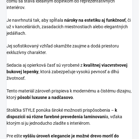
čomu sa stáva ideálnym doplnkom do reprezentatívnych
interiérov.
Je navrhnutá tak, aby spĺňala
nároky na estetiku aj funkčnosť
, či
už v kanceláriách, zasadacích miestnostiach alebo elegantných
jedálňach.
Jej sofistikovaný vzhľad okamžite zaujme a dodá priestoru
exkluzívny charakter.
Sedacia aj opierková časť sú vyrobené z
kvalitnej viacvrstvovej
bukovej lepenky
, ktorá zabezpečuje vysokú pevnosť a dlhú
životnosť.
Tento materiál zároveň prispieva k modernému a čistému dizajnu,
ktorý
pôsobí luxusne a nadčasovo
.
Stolička STYLE ponúka široké možnosti prispôsobenia –
k
dispozícii sú rôzne farebné prevedenia laminovani
a, vďaka
ktorým si ju jednoducho zladíte s interiérom.
Pre ešte
vyššiu úroveň elegancie je možné drevo moriť do