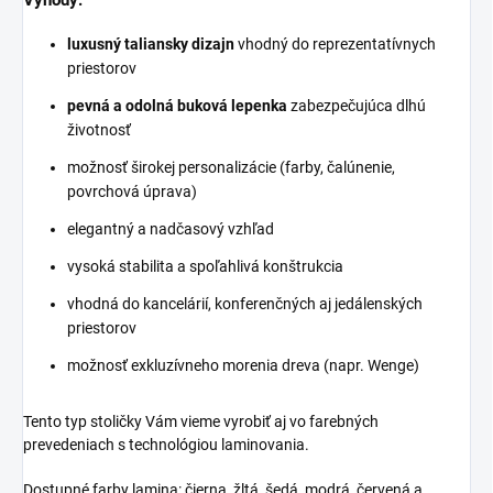
Výhody:
luxusný taliansky dizajn
vhodný do reprezentatívnych
priestorov
pevná a odolná buková lepenka
zabezpečujúca dlhú
životnosť
možnosť širokej personalizácie (farby, čalúnenie,
povrchová úprava)
elegantný a nadčasový vzhľad
vysoká stabilita a spoľahlivá konštrukcia
vhodná do kancelárií, konferenčných aj jedálenských
priestorov
možnosť exkluzívneho morenia dreva (napr. Wenge)
Tento typ stoličky Vám vieme vyrobiť aj vo farebných
prevedeniach s technológiou laminovania.
Dostupné farby lamina: čierna, žltá, šedá, modrá, červená a