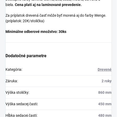
biela.
Cena platí aj na laminované prevedenie.
Za príplatok drevená časť môže byť morená aj do farby Wenge.
(príplatok: 20€/stolička)
Minimálne odberové množstvo: 30ks
Dodatočné parametre
Kategória
:
Drevené
Záruka
:
2 roky
Výška stoličky
:
860 mm
Výška sedacej časti
:
450 mm
Hĺbka sedacej časti
:
480 mm