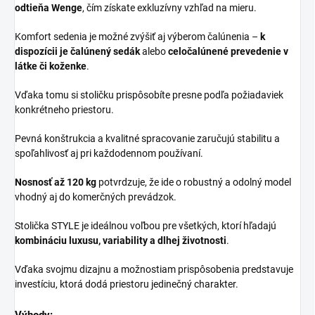
odtieňa Wenge
, čím získate exkluzívny vzhľad na mieru.
Komfort sedenia je možné zvýšiť aj výberom čalúnenia –
k
dispozícii je čalúnený sedák
alebo
celočalúnené prevedenie v
látke či koženke
.
Vďaka tomu si stoličku prispôsobíte presne podľa požiadaviek
konkrétneho priestoru.
Pevná konštrukcia a kvalitné spracovanie zaručujú stabilitu a
spoľahlivosť aj pri každodennom používaní.
Nosnosť až 120 kg
potvrdzuje, že ide o robustný a odolný model
vhodný aj do komerčných prevádzok.
Stolička STYLE je ideálnou voľbou pre všetkých, ktorí hľadajú
kombináciu luxusu, variability a dlhej životnosti
.
Vďaka svojmu dizajnu a možnostiam prispôsobenia predstavuje
investíciu, ktorá dodá priestoru jedinečný charakter.