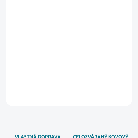
−
+
Pridať do košíka
Zadarmo od nás dostanete
+ Darček ku každej objednávke nad 300€ bez DPH - viac sa
dozviete v nákupnom košíku.
v hodnote €119
Luxusná stolička STYLE od talianskych dizajnérov.
DETAILNÉ INFORMÁCIE
STRÁŽIŤ
VLASTNÁ DOPRAVA
CELOZVÁRANÝ KOVOVÝ