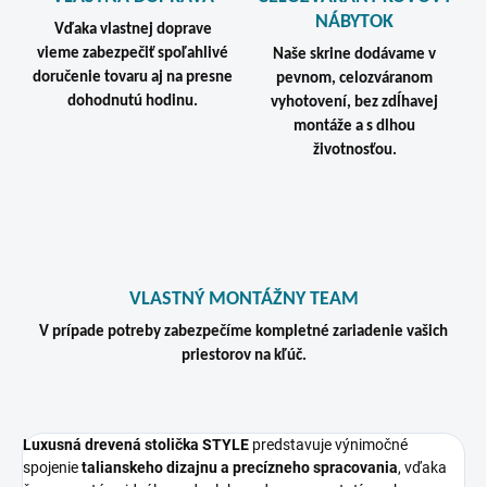
NÁBYTOK
Vďaka vlastnej doprave
vieme zabezpečiť spoľahlivé
Naše skrine dodávame v
doručenie tovaru aj na presne
pevnom, celozváranom
dohodnutú hodinu.
vyhotovení, bez zdĺhavej
montáže a s dlhou
životnosťou.
VLASTNÝ MONTÁŽNY TEAM
V prípade potreby zabezpečíme kompletné zariadenie vašich
priestorov na kľúč.
Luxusná drevená stolička STYLE
predstavuje výnimočné
spojenie
talianskeho dizajnu a precízneho spracovania
, vďaka