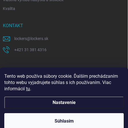
Kvalita
KONTAKT
lockers
@
lockers.sk
+421 31 381 4316
Tento web používa súbory cookie. Ďalším prechádzaním
tohto webu vyjadrujete súhlas s ich používaním. Viac
informácií
tu
.
Nastavenie
Copyright 2026
Lockers.sk
. Všetky práva vyhradené.
Upraviť nastavenie
Celozávodná dovolenka 27. 7. – 9. 8. 2026. Objednávky
cookies
prijaté v tomto období začneme spracovávať od 10. 8.
Súhlasím
2026. Ďakujeme za pochopenie.
Vytvoril Shoptet