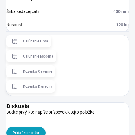
Šírka sedacej čati
:
430 mm
Nosnosť
:
120 kg
Čalúnenie Lima
Čalúnenie Modena
Koženka Cayenne
Koženka Dynactiv
Diskusia
Buďte prvý, kto napíše príspevok k tejto položke.
Pridať komentár