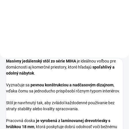
peračníkom, 4
€219
zásuvkový, Lamino
€269,37 vrátane DPH
Do košíka
Masívny jedálenský stôl zo série MIHA
je ideálnou voľbou pre
domácnosti aj komerčné priestory, ktoré hľadajú
spoľahlivý a
odolný nábytok
.
Vyznačuje sa
pevnou konštrukciou a nadčasovým dizajnom
,
vďaka čomu sa jednoducho prispôsobí rôznym typom interiérov.
Stôl je navrhnutý tak, aby zvládol každodenné používanie bez
straty stability alebo kvality spracovania.
Pracovná doska
je vyrobená z laminovanej drevotriesky s
hrúbkou 18 mm
, ktorá poskytuje dobrú odolnosť voči bežnému