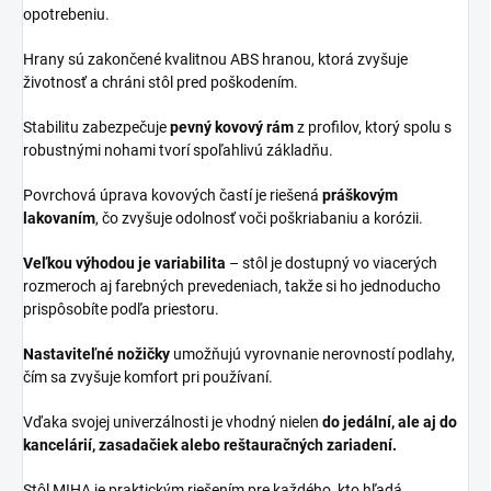
opotrebeniu.
Hrany sú zakončené kvalitnou ABS hranou, ktorá zvyšuje
životnosť a chráni stôl pred poškodením.
Stabilitu zabezpečuje
pevný kovový rám
z profilov, ktorý spolu s
robustnými nohami tvorí spoľahlivú základňu.
Povrchová úprava kovových častí je riešená
práškovým
lakovaním
, čo zvyšuje odolnosť voči poškriabaniu a korózii.
Veľkou výhodou je variabilita
– stôl je dostupný vo viacerých
rozmeroch aj farebných prevedeniach, takže si ho jednoducho
prispôsobíte podľa priestoru.
Nastaviteľné nožičky
umožňujú vyrovnanie nerovností podlahy,
čím sa zvyšuje komfort pri používaní.
Vďaka svojej univerzálnosti je vhodný nielen
do jedální, ale aj do
kancelárií, zasadačiek alebo reštauračných zariadení.
Stôl MIHA je praktickým riešením pre každého, kto hľadá