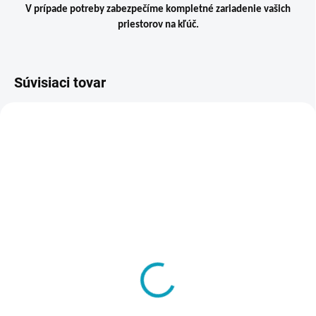
V prípade potreby zabezpečíme kompletné zariadenie vašich
priestorov na kľúč.
Súvisiaci tovar
VIAC ZA MENEJ
ZADARMO
NA OBJEDNÁVKU DO 3-4 TÝŽDŇOV
Kancelársky kontajner
BBP / Modern / s
kovovým vnútrom a