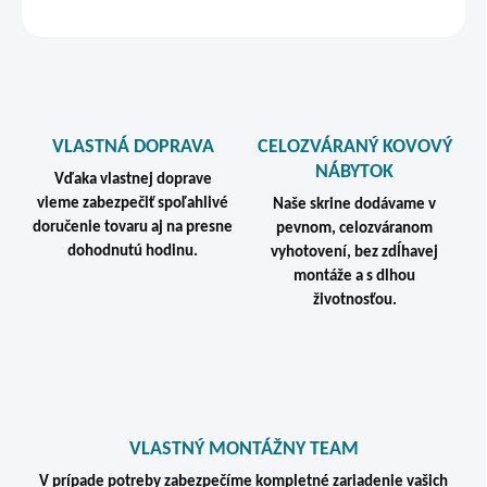
STRÁŽIŤ
VLASTNÁ DOPRAVA
CELOZVÁRANÝ KOVOVÝ
NÁBYTOK
Vďaka vlastnej doprave
vieme zabezpečiť spoľahlivé
Naše skrine dodávame v
doručenie tovaru aj na presne
pevnom, celozváranom
dohodnutú hodinu.
vyhotovení, bez zdĺhavej
montáže a s dlhou
životnosťou.
VLASTNÝ MONTÁŽNY TEAM
V prípade potreby zabezpečíme kompletné zariadenie vašich