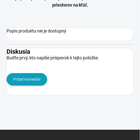
priestorov na kľúč.
Popis produktu nie je dostupný
Diskusia
Buďte prvý, kto napíše príspevok k tejto položke.
Pridať komentár
Z
á