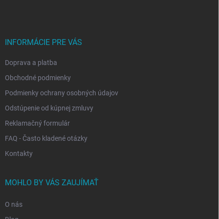
p
ä
t
i
INFORMÁCIE PRE VÁS
e
Doprava a platba
Obchodné podmienky
Podmienky ochrany osobných údajov
Odstúpenie od kúpnej zmluvy
Reklamačný formulár
FAQ - Často kladené otázky
Kontakty
MOHLO BY VÁS ZAUJÍMAŤ
O nás