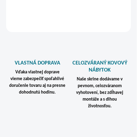
DETAILNÉ INFORMÁCIE
STRÁŽIŤ
VLASTNÁ DOPRAVA
CELOZVÁRANÝ KOVOVÝ
NÁBYTOK
Vďaka vlastnej doprave
vieme zabezpečiť spoľahlivé
Naše skrine dodávame v
doručenie tovaru aj na presne
pevnom, celozváranom
dohodnutú hodinu.
vyhotovení, bez zdĺhavej
montáže a s dlhou
životnosťou.