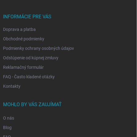
ä
t
i
INFORMÁCIE PRE VÁS
e
Doprava a platba
Obchodné podmienky
Podmienky ochrany osobných údajov
Odstúpenie od kúpnej zmluvy
Reklamačný formulár
FAQ - Často kladené otázky
Kontakty
MOHLO BY VÁS ZAUJÍMAŤ
O nás
Blog