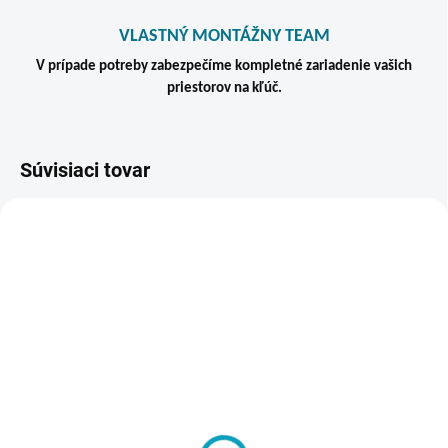
VLASTNÝ MONTÁŽNY TEAM
V prípade potreby zabezpečíme kompletné zariadenie vašich
priestorov na kľúč.
Súvisiaci tovar
TIP
VIAC ZA MENEJ
ZADARM
SKLADOM
SKLADOM