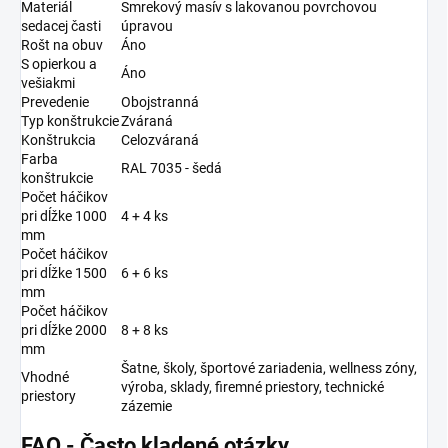
Materiál
Smrekový masív s lakovanou povrchovou
sedacej časti
úpravou
Rošt na obuv
Áno
S opierkou a
Áno
vešiakmi
Prevedenie
Obojstranná
Typ konštrukcie
Zváraná
Konštrukcia
Celozváraná
Farba
RAL 7035 - šedá
konštrukcie
Počet háčikov
pri dĺžke 1000
4 + 4 ks
mm
Počet háčikov
pri dĺžke 1500
6 + 6 ks
mm
Počet háčikov
pri dĺžke 2000
8 + 8 ks
mm
Šatne, školy, športové zariadenia, wellness zóny,
Vhodné
výroba, sklady, firemné priestory, technické
priestory
zázemie
FAQ - Často kladené otázky