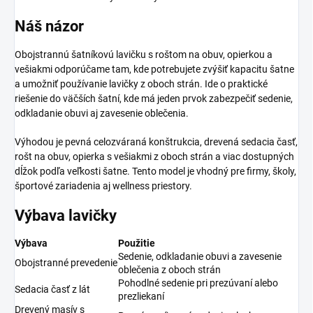
Náš názor
Obojstrannú šatníkovú lavičku s roštom na obuv, opierkou a
vešiakmi odporúčame tam, kde potrebujete zvýšiť kapacitu šatne
a umožniť používanie lavičky z oboch strán. Ide o praktické
riešenie do väčších šatní, kde má jeden prvok zabezpečiť sedenie,
odkladanie obuvi aj zavesenie oblečenia.
Výhodou je pevná celozváraná konštrukcia, drevená sedacia časť,
rošt na obuv, opierka s vešiakmi z oboch strán a viac dostupných
dĺžok podľa veľkosti šatne. Tento model je vhodný pre firmy, školy,
športové zariadenia aj wellness priestory.
Výbava lavičky
Výbava
Použitie
Sedenie, odkladanie obuvi a zavesenie
Obojstranné prevedenie
oblečenia z oboch strán
Pohodlné sedenie pri prezúvaní alebo
Sedacia časť z lát
prezliekaní
Drevený masív s