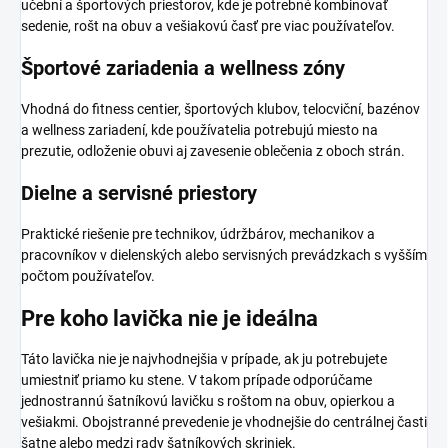
učební a športových priestorov, kde je potrebné kombinovať
sedenie, rošt na obuv a vešiakovú časť pre viac používateľov.
Športové zariadenia a wellness zóny
Vhodná do fitness centier, športových klubov, telocviční, bazénov
a wellness zariadení, kde používatelia potrebujú miesto na
prezutie, odloženie obuvi aj zavesenie oblečenia z oboch strán.
Dielne a servisné priestory
Praktické riešenie pre technikov, údržbárov, mechanikov a
pracovníkov v dielenských alebo servisných prevádzkach s vyšším
počtom používateľov.
Pre koho lavička nie je ideálna
Táto lavička nie je najvhodnejšia v prípade, ak ju potrebujete
umiestniť priamo ku stene. V takom prípade odporúčame
jednostrannú šatníkovú lavičku s roštom na obuv, opierkou a
vešiakmi. Obojstranné prevedenie je vhodnejšie do centrálnej časti
šatne alebo medzi rady šatníkových skriniek.