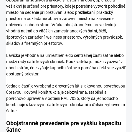
vešiakmi je určená pre priestory, kde je potrebné vytvoriť pohodlné
miesto na sedenie pri prezúvaní alebo prezliekaní, praktický
priestor na odkladanie obuvi a zároveň miesto na zavesenie
oblečenia z oboch strán. Vďaka obojstrannému prevedeniu je
vhodná najmä do väčších zamestnaneckých šatní, škôl,
športových zariadení, wellness priestorov, výrobných prevádzok,
skladov a firemných priestorov.
Lavička je vhodná na umiestnenie do centrálnej časti šatne alebo
medzi rady šatníkových skriniek. Používatelia ju môžu využívať z
oboch strán, čo zvyšuje kapacitu šatne a pomáha efektívne využiť
dostupný priestor.
Sedacia časť je vyrobená z drevených lát s lakovanou povrchovou
úpravou. Kovová konštrukcia je celozváraná, stabilná a
povrchovo upravená v odtieni RAL 7035, ktorý sa jednoducho
kombinuje s kovovými šatníkovými skrinkami a ďalším vybavením
šatne.
Obojstranné prevedenie pre vyššiu kapacitu
šatne