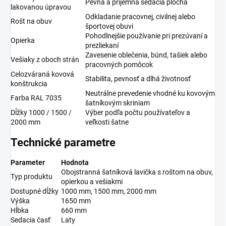
Pevná a príjemná sedacia plocha
lakovanou úpravou
Odkladanie pracovnej, civilnej alebo
Rošt na obuv
športovej obuvi
Pohodlnejšie používanie pri prezúvaní a
Opierka
prezliekaní
Zavesenie oblečenia, búnd, tašiek alebo
Vešiaky z oboch strán
pracovných pomôcok
Celozváraná kovová
Stabilita, pevnosť a dlhá životnosť
konštrukcia
Neutrálne prevedenie vhodné ku kovovým
Farba RAL 7035
šatníkovým skriniam
Dĺžky 1000 / 1500 /
Výber podľa počtu používateľov a
2000 mm
veľkosti šatne
Technické parametre
Parameter
Hodnota
Obojstranná šatníková lavička s roštom na obuv,
Typ produktu
opierkou a vešiakmi
Dostupné dĺžky
1000 mm, 1500 mm, 2000 mm
Výška
1650 mm
Hĺbka
660 mm
Sedacia časť
Laty