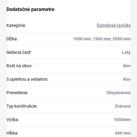
Dodatočné parametre
Kategória
:
Šatníkové lavičky
Dĺžka
:
1000 mm, 1500 mm, 2000 mm
Sedacia časť
:
Laty
Rošt na obuv
:
Áno
S opierkou a vešiakmi
:
Áno
Prevedenie
:
Obojstranná
Typ konštrukcie
:
Zváraná
Výška
:
1650mm
Hĺbka
:
660 mm