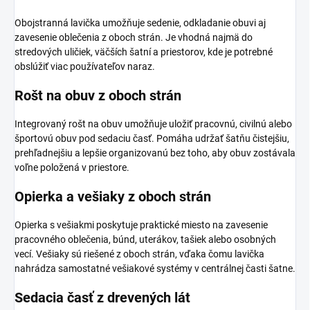
Obojstranná lavička umožňuje sedenie, odkladanie obuvi aj
zavesenie oblečenia z oboch strán. Je vhodná najmä do
stredových uličiek, väčších šatní a priestorov, kde je potrebné
obslúžiť viac používateľov naraz.
Rošt na obuv z oboch strán
Integrovaný rošt na obuv umožňuje uložiť pracovnú, civilnú alebo
športovú obuv pod sedaciu časť. Pomáha udržať šatňu čistejšiu,
prehľadnejšiu a lepšie organizovanú bez toho, aby obuv zostávala
voľne položená v priestore.
Opierka a vešiaky z oboch strán
Opierka s vešiakmi poskytuje praktické miesto na zavesenie
pracovného oblečenia, búnd, uterákov, tašiek alebo osobných
vecí. Vešiaky sú riešené z oboch strán, vďaka čomu lavička
nahrádza samostatné vešiakové systémy v centrálnej časti šatne.
Sedacia časť z drevených lát