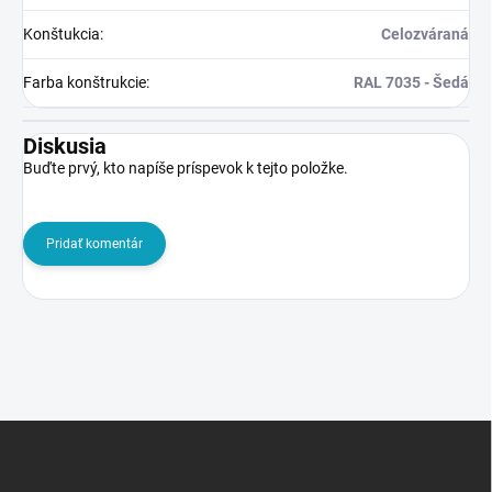
Konštukcia
:
Celozváraná
Farba konštrukcie
:
RAL 7035 - Šedá
Diskusia
Buďte prvý, kto napíše príspevok k tejto položke.
Pridať komentár
Z
á
p