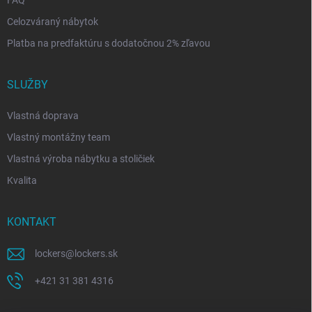
FAQ
Celozváraný nábytok
Platba na predfaktúru s dodatočnou 2% zľavou
SLUŽBY
Vlastná doprava
Vlastný montážny team
Vlastná výroba nábytku a stoličiek
Kvalita
KONTAKT
lockers
@
lockers.sk
+421 31 381 4316