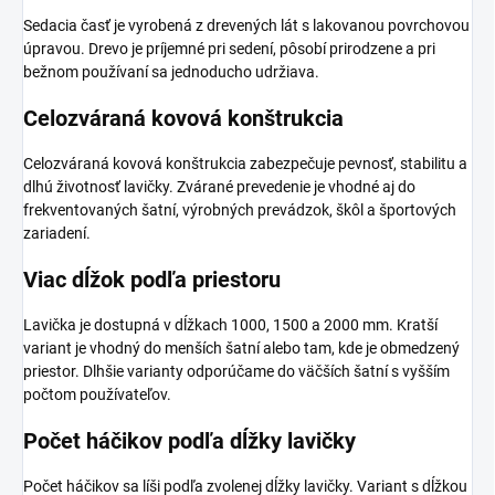
Sedacia časť je vyrobená z drevených lát s lakovanou povrchovou
úpravou. Drevo je príjemné pri sedení, pôsobí prirodzene a pri
bežnom používaní sa jednoducho udržiava.
Celozváraná kovová konštrukcia
Celozváraná kovová konštrukcia zabezpečuje pevnosť, stabilitu a
dlhú životnosť lavičky. Zvárané prevedenie je vhodné aj do
frekventovaných šatní, výrobných prevádzok, škôl a športových
zariadení.
Viac dĺžok podľa priestoru
Lavička je dostupná v dĺžkach 1000, 1500 a 2000 mm. Kratší
variant je vhodný do menších šatní alebo tam, kde je obmedzený
priestor. Dlhšie varianty odporúčame do väčších šatní s vyšším
počtom používateľov.
Počet háčikov podľa dĺžky lavičky
Počet háčikov sa líši podľa zvolenej dĺžky lavičky. Variant s dĺžkou