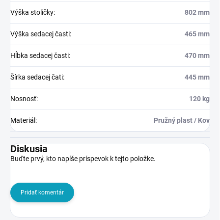
Výška stoličky
:
802 mm
Výška sedacej časti
:
465 mm
Hĺbka sedacej časti
:
470 mm
Šírka sedacej čati
:
445 mm
Nosnosť
:
120 kg
Materiál
:
Pružný plast / Kov
Diskusia
Buďte prvý, kto napíše príspevok k tejto položke.
Pridať komentár