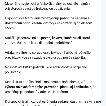
Materiál je hygienický a ľahko čistiteľný, čo oceníte najmä v
priestoroch s vyššou frekvenciou používania.
Ergonomické tvarovanie zabezpečuje
pohodlné sedenie a
dostatočnú oporu chrbta
, čím zvyšuje komfort aj pri dlhšom
sedení.
Stolička je postavená na
pevnej kovovej konštrukcii
, ktorá
zabezpečuje stabilitu a dlhodobú spoľahlivosť.
Vďaka kvalitnému spracovaniu je vhodná aj do náročnejších
prevádzok, kde sa vyžaduje vysoká odolnosť a stabilita.
Nosnosť až
120 kg
potvrdzuje jej robustnosť a bezpečné
používanie.
Model HEIR ponúka široké možnosti prispôsobenia, vrátane
výberu rôznych farebných prevedení plastu aj konštrukcie
, čo
umožňuje jednoduché zladenie s interiérom.
K dispozícii je aj možnosť
čalúnenia sedacej časti
, čím sa výrazne