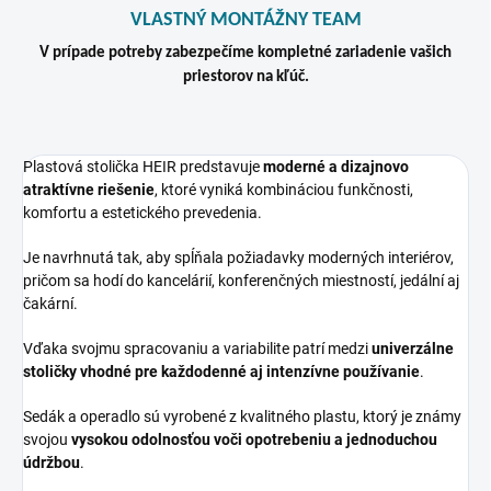
VLASTNÝ MONTÁŽNY TEAM
V prípade potreby zabezpečíme kompletné zariadenie vašich
priestorov na kľúč.
Plastová stolička HEIR predstavuje
moderné a dizajnovo
atraktívne riešenie
, ktoré vyniká kombináciou funkčnosti,
komfortu a estetického prevedenia.
Je navrhnutá tak, aby spĺňala požiadavky moderných interiérov,
pričom sa hodí do kancelárií, konferenčných miestností, jedální aj
čakární.
Vďaka svojmu spracovaniu a variabilite patrí medzi
univerzálne
stoličky vhodné pre každodenné aj intenzívne používanie
.
Sedák a operadlo sú vyrobené z kvalitného plastu, ktorý je známy
svojou
vysokou odolnosťou voči opotrebeniu a jednoduchou
údržbou
.