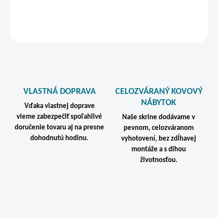
DETAILNÉ INFORMÁCIE
STRÁŽIŤ
VLASTNÁ DOPRAVA
CELOZVÁRANÝ KOVOVÝ
NÁBYTOK
Vďaka vlastnej doprave
vieme zabezpečiť spoľahlivé
Naše skrine dodávame v
doručenie tovaru aj na presne
pevnom, celozváranom
dohodnutú hodinu.
vyhotovení, bez zdĺhavej
montáže a s dlhou
životnosťou.