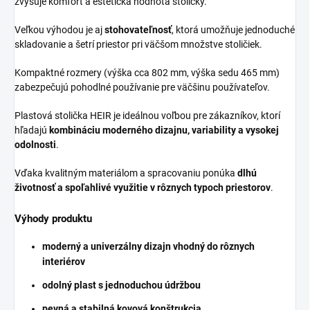
zvyšuje komfort a estetická hodnota stoličky.
Veľkou výhodou je aj
stohovateľnosť
, ktorá umožňuje jednoduché
skladovanie a šetrí priestor pri väčšom množstve stoličiek.
Kompaktné rozmery (výška cca 802 mm, výška sedu 465 mm)
zabezpečujú pohodlné používanie pre väčšinu používateľov.
Plastová stolička HEIR je ideálnou voľbou pre zákazníkov, ktorí
hľadajú
kombináciu moderného dizajnu, variability a vysokej
odolnosti
.
Vďaka kvalitným materiálom a spracovaniu ponúka
dlhú
životnosť a spoľahlivé využitie v rôznych typoch priestorov
.
Výhody produktu
moderný a univerzálny dizajn vhodný do rôznych
interiérov
odolný plast s jednoduchou údržbou
pevná a stabilná kovová konštrukcia