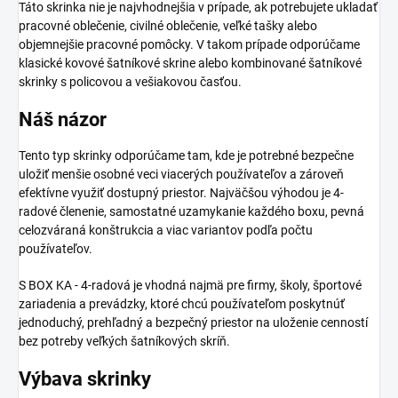
Táto skrinka nie je najvhodnejšia v prípade, ak potrebujete ukladať
pracovné oblečenie, civilné oblečenie, veľké tašky alebo
objemnejšie pracovné pomôcky. V takom prípade odporúčame
klasické kovové šatníkové skrine alebo kombinované šatníkové
skrinky s policovou a vešiakovou časťou.
Náš názor
Tento typ skrinky odporúčame tam, kde je potrebné bezpečne
uložiť menšie osobné veci viacerých používateľov a zároveň
efektívne využiť dostupný priestor. Najväčšou výhodou je 4-
radové členenie, samostatné uzamykanie každého boxu, pevná
celozváraná konštrukcia a viac variantov podľa počtu
používateľov.
S BOX KA - 4-radová je vhodná najmä pre firmy, školy, športové
zariadenia a prevádzky, ktoré chcú používateľom poskytnúť
jednoduchý, prehľadný a bezpečný priestor na uloženie cenností
bez potreby veľkých šatníkových skríň.
Výbava skrinky