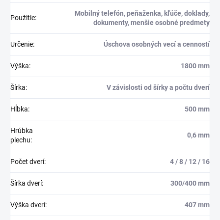
Mobilný telefón, peňaženka, kľúče, doklady,
Použitie
:
dokumenty, menšie osobné predmety
Určenie
:
Úschova osobných vecí a cenností
Výška
:
1800 mm
Šírka
:
V závislosti od šírky a počtu dverí
Hĺbka
:
500 mm
Hrúbka
0,6 mm
plechu
:
Počet dverí
:
4 / 8 / 12 / 16
Šírka dverí
:
300/400 mm
Výška dverí
:
407 mm