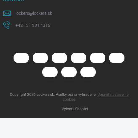
lockers
@
lockers.sk
+421 31 381 4316
Copyright 2026
Lockers.sk
. Všetky práva vyhradené.
Upraviť nastavenie
cookies
Vytvoril Shoptet