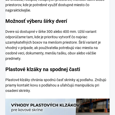
priestorov, kde je potrebné využiť dostupné miesto čo
najpraktickejšie.
Možnosť výberu šírky dverí
Dvere sú dostupné v šírke 300 alebo 400 mm. Užší variant
odporúčame tam, kde je prioritou vytvoriť čo najviac
uzamykateľných boxov na menšom priestore. Širší variant je
vhodný v prípade, ak používatelia potrebujú viac miesta na
osobné veci, dokumenty, menšiu tašku, obuv alebo väčšie
predmety.
Plastové klzáky na spodnej časti
Plastové klzáky chránia spodnú časť skrinky aj podlahu. Znižujú
priamy kontakt kovu s podlahou a uľahčujú manipuláciu pri
osadení skrinky.