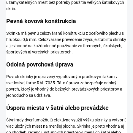
uzamykateľných miest bez potreby použitia veľkých šatníkových
skríň.
Pevná kovová konštrukcia
Skrinka má pevnú celozváranú konštrukciu z oceľového plechu s
hrúbkou 0,6 mm. Celozvárané prevedenie zvyšuje stabilitu skrinky
a je vhodné na každodenné používanie vo firemných, školských,
športových aj verejných priestoroch.
Odolná povrchová úprava
Povrch skrinky je upravený vypaľovaným práškovým lakom v
svetlosivej farbe RAL 7035. Táto úprava zabezpečuje odolný
povrch, ktorý je vhodný do bežných prevádzkových priestorov a
jednoducho sa udržiava.
Úspora miesta v šatni alebo prevádzke
Štyri rady dverí umožňujú efektívne využiť výšku skrinky a vytvoriť
viac úložných miest na menšej ploche. Skrinka je preto vhodná aj
do chodieb, recepcií, vstupných priestorov, menších šatní alebo