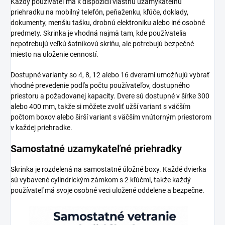
Každý používateľ má k dispozícii vlastnú uzamykateľnú
priehradku na mobilný telefón, peňaženku, kľúče, doklady,
dokumenty, menšiu tašku, drobnú elektroniku alebo iné osobné
predmety. Skrinka je vhodná najmä tam, kde používatelia
nepotrebujú veľkú šatníkovú skriňu, ale potrebujú bezpečné
miesto na uloženie cenností.
Dostupné varianty so 4, 8, 12 alebo 16 dverami umožňujú vybrať
vhodné prevedenie podľa počtu používateľov, dostupného
priestoru a požadovanej kapacity. Dvere sú dostupné v šírke 300
alebo 400 mm, takže si môžete zvoliť užší variant s väčším
počtom boxov alebo širší variant s väčším vnútorným priestorom
v každej priehradke.
Samostatné uzamykateľné priehradky
Skrinka je rozdelená na samostatné úložné boxy. Každé dvierka
sú vybavené cylindrickým zámkom s 2 kľúčmi, takže každý
používateľ má svoje osobné veci uložené oddelene a bezpečne.