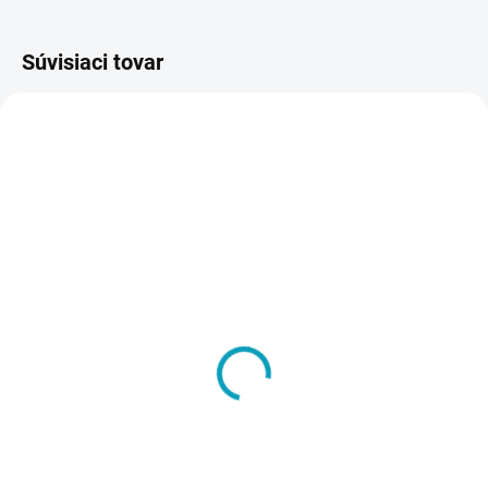
Súvisiaci tovar
VIAC ZA MENEJ
ZADARMO
SKLADOM
VYRÁBANÉ NA ZÁKLADE
Vynáška a inštalácia
OBJEDNÁVKY - DO 14 DNÍ
tovaru na miesto určenia
Šatníková lavička, dĺžka
- Pozor, ak napr. objednáte
1500 mm
10 ks skríň, aj táto služba
€8
€105
musí byť v košíku 10x
€9,84 vrátane DPH
€129,15 vrátane DPH