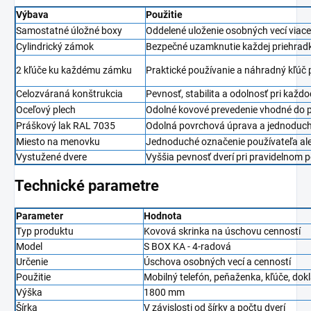
Výbava
Použitie
Samostatné úložné boxy
Oddelené uloženie osobných vecí viac
Cylindrický zámok
Bezpečné uzamknutie každej priehrad
2 kľúče ku každému zámku
Praktické používanie a náhradný kľúč 
Celozváraná konštrukcia
Pevnosť, stabilita a odolnosť pri kaž
Oceľový plech
Odolné kovové prevedenie vhodné do 
Práškový lak RAL 7035
Odolná povrchová úprava a jednoduc
Miesto na menovku
Jednoduché označenie používateľa ale
Vystužené dvere
Vyššia pevnosť dverí pri pravidelnom 
Technické parametre
Parameter
Hodnota
Typ produktu
Kovová skrinka na úschovu cenností
Model
S BOX KA - 4-radová
Určenie
Úschova osobných vecí a cenností
Použitie
Mobilný telefón, peňaženka, kľúče, do
Výška
1800 mm
Šírka
V závislosti od šírky a počtu dverí