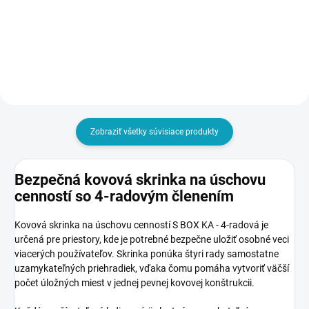
Do košíka
Do košíka
Zobraziť všetky súvisiace produkty
Bezpečná kovová skrinka na úschovu
cenností so 4-radovým členením
Kovová skrinka na úschovu cenností S BOX KA - 4-radová je
určená pre priestory, kde je potrebné bezpečne uložiť osobné veci
viacerých používateľov. Skrinka ponúka štyri rady samostatne
uzamykateľných priehradiek, vďaka čomu pomáha vytvoriť väčší
počet úložných miest v jednej pevnej kovovej konštrukcii.