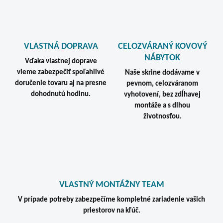
VLASTNÁ DOPRAVA
CELOZVÁRANÝ KOVOVÝ
NÁBYTOK
Vďaka vlastnej doprave
vieme zabezpečiť spoľahlivé
Naše skrine dodávame v
doručenie tovaru aj na presne
pevnom, celozváranom
dohodnutú hodinu.
vyhotovení, bez zdĺhavej
montáže a s dlhou
životnosťou.
VLASTNÝ MONTÁŽNY TEAM
V prípade potreby zabezpečíme kompletné zariadenie vašich
priestorov na kľúč.