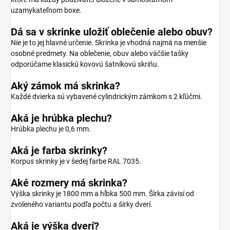
uzamykateľnom boxe.
Dá sa v skrinke uložiť oblečenie alebo obuv?
Nie je to jej hlavné určenie. Skrinka je vhodná najmä na menšie
osobné predmety. Na oblečenie, obuv alebo väčšie tašky
odporúčame klasickú kovovú šatníkovú skriňu.
Aký zámok má skrinka?
Každé dvierka sú vybavené cylindrickým zámkom s 2 kľúčmi.
Aká je hrúbka plechu?
Hrúbka plechu je 0,6 mm.
Aká je farba skrinky?
Korpus skrinky je v šedej farbe RAL 7035.
Aké rozmery má skrinka?
Výška skrinky je 1800 mm a hĺbka 500 mm. Šírka závisí od
zvoleného variantu podľa počtu a šírky dverí.
Aká je výška dverí?