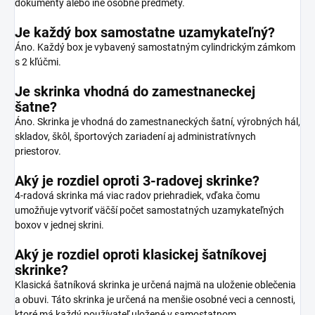
dokumenty alebo iné osobné predmety.
Je každý box samostatne uzamykateľný?
Áno. Každý box je vybavený samostatným cylindrickým zámkom
s 2 kľúčmi.
Je skrinka vhodná do zamestnaneckej
šatne?
Áno. Skrinka je vhodná do zamestnaneckých šatní, výrobných hál,
skladov, škôl, športových zariadení aj administratívnych
priestorov.
Aký je rozdiel oproti 3-radovej skrinke?
4-radová skrinka má viac radov priehradiek, vďaka čomu
umožňuje vytvoriť väčší počet samostatných uzamykateľných
boxov v jednej skrini.
Aký je rozdiel oproti klasickej šatníkovej
skrinke?
Klasická šatníková skrinka je určená najmä na uloženie oblečenia
a obuvi. Táto skrinka je určená na menšie osobné veci a cennosti,
ktoré má každý používateľ uložené v samostatnom