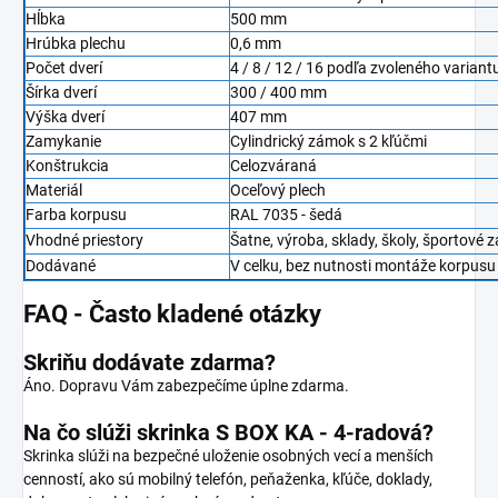
Hĺbka
500 mm
Hrúbka plechu
0,6 mm
Počet dverí
4 / 8 / 12 / 16 podľa zvoleného variant
Šírka dverí
300 / 400 mm
Výška dverí
407 mm
Zamykanie
Cylindrický zámok s 2 kľúčmi
Konštrukcia
Celozváraná
Materiál
Oceľový plech
Farba korpusu
RAL 7035 - šedá
Vhodné priestory
Šatne, výroba, sklady, školy, športové z
Dodávané
V celku, bez nutnosti montáže korpusu
FAQ - Často kladené otázky
Skriňu dodávate zdarma?
Áno. Dopravu Vám zabezpečíme úplne zdarma.
Na čo slúži skrinka S BOX KA - 4-radová?
Skrinka slúži na bezpečné uloženie osobných vecí a menších
cenností, ako sú mobilný telefón, peňaženka, kľúče, doklady,