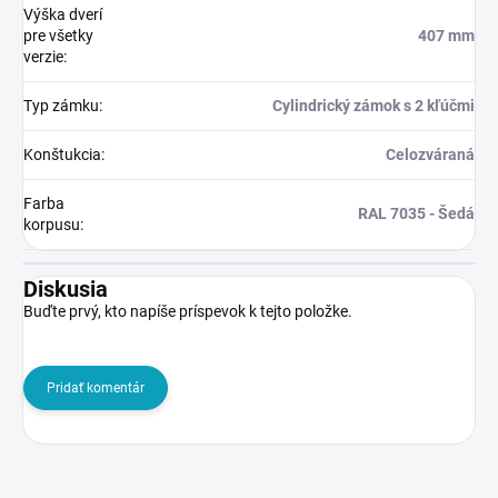
Výška dverí
pre všetky
407 mm
verzie
:
Typ zámku
:
Cylindrický zámok s 2 kľúčmi
Konštukcia
:
Celozváraná
Farba
RAL 7035 - Šedá
korpusu
:
Diskusia
Buďte prvý, kto napíše príspevok k tejto položke.
Pridať komentár