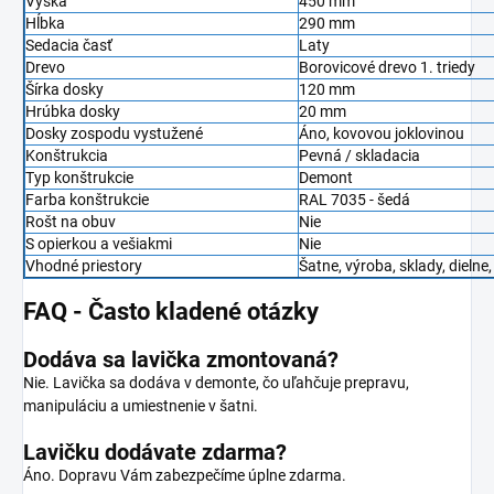
Výška
450 mm
Hĺbka
290 mm
Sedacia časť
Laty
Drevo
Borovicové drevo 1. triedy
Šírka dosky
120 mm
Hrúbka dosky
20 mm
Dosky zospodu vystužené
Áno, kovovou joklovinou
Konštrukcia
Pevná / skladacia
Typ konštrukcie
Demont
Farba konštrukcie
RAL 7035 - šedá
Rošt na obuv
Nie
S opierkou a vešiakmi
Nie
Vhodné priestory
Šatne, výroba, sklady, dielne
FAQ - Často kladené otázky
Dodáva sa lavička zmontovaná?
Nie. Lavička sa dodáva v demonte, čo uľahčuje prepravu,
manipuláciu a umiestnenie v šatni.
Lavičku dodávate zdarma?
Áno. Dopravu Vám zabezpečíme úplne zdarma.