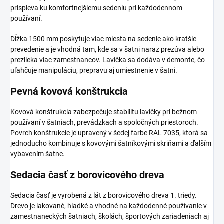
prispieva ku komfortnejšiemu sedeniu pri každodennom
používaní.
Dĺžka 1500 mm poskytuje viac miesta na sedenie ako kratšie
prevedenie a je vhodná tam, kde sa v šatni naraz prezúva alebo
prezlieka viac zamestnancov. Lavička sa dodáva v demonte, čo
uľahčuje manipuláciu, prepravu aj umiestnenie v šatni.
Pevná kovová konštrukcia
Kovová konštrukcia zabezpečuje stabilitu lavičky pri bežnom
používaní v šatniach, prevádzkach a spoločných priestoroch.
Povrch konštrukcie je upravený v šedej farbe RAL 7035, ktorá sa
jednoducho kombinuje s kovovými šatníkovými skriňami a ďalším
vybavením šatne.
Sedacia časť z borovicového dreva
Sedacia časť je vyrobená z lát z borovicového dreva 1. triedy.
Drevo je lakované, hladké a vhodné na každodenné používanie v
zamestnaneckých šatniach, školách, športových zariadeniach aj