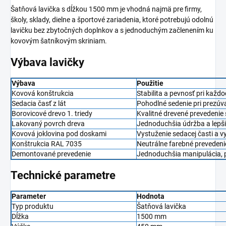
Šatňová lavička s dĺžkou 1500 mm je vhodná najmä pre firmy,
školy, sklady, dielne a športové zariadenia, ktoré potrebujú odolnú
lavičku bez zbytočných doplnkov a s jednoduchým začlenením ku
kovovým šatníkovým skriniam.
Výbava lavičky
Výbava
Použitie
Kovová konštrukcia
Stabilita a pevnosť pri kaž
Sedacia časť z lát
Pohodlné sedenie pri prezúva
Borovicové drevo 1. triedy
Kvalitné drevené prevedeni
Lakovaný povrch dreva
Jednoduchšia údržba a lepši
Kovová joklovina pod doskami
Vystuženie sedacej časti a v
Konštrukcia RAL 7035
Neutrálne farebné preveden
Demontované prevedenie
Jednoduchšia manipulácia, p
Technické parametre
Parameter
Hodnota
Typ produktu
Šatňová lavička
Dĺžka
1500 mm