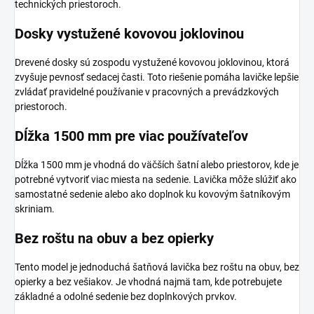
technických priestoroch.
Dosky vystužené kovovou joklovinou
Drevené dosky sú zospodu vystužené kovovou joklovinou, ktorá
zvyšuje pevnosť sedacej časti. Toto riešenie pomáha lavičke lepšie
zvládať pravidelné používanie v pracovných a prevádzkových
priestoroch.
Dĺžka 1500 mm pre viac používateľov
Dĺžka 1500 mm je vhodná do väčších šatní alebo priestorov, kde je
potrebné vytvoriť viac miesta na sedenie. Lavička môže slúžiť ako
samostatné sedenie alebo ako doplnok ku kovovým šatníkovým
skriniam.
Bez roštu na obuv a bez opierky
Tento model je jednoduchá šatňová lavička bez roštu na obuv, bez
opierky a bez vešiakov. Je vhodná najmä tam, kde potrebujete
základné a odolné sedenie bez doplnkových prvkov.