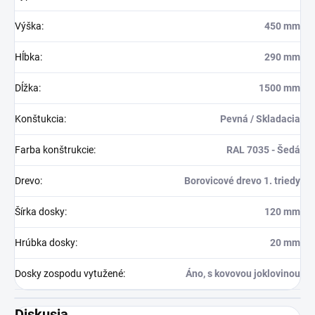
Výška
:
450 mm
Hĺbka
:
290 mm
Dĺžka
:
1500 mm
Konštukcia
:
Pevná / Skladacia
Farba konštrukcie
:
RAL 7035 - Šedá
Drevo
:
Borovicové drevo 1. triedy
Šírka dosky
:
120 mm
Hrúbka dosky
:
20 mm
Dosky zospodu vytužené
:
Áno, s kovovou joklovinou
Diskusia