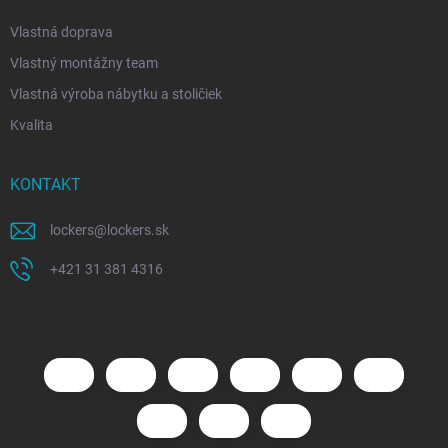
Vlastná doprava
Vlastný montážny team
Vlastná výroba nábytku a stoličiek
Kvalita
KONTAKT
lockers
@
lockers.sk
+421 31 381 4316