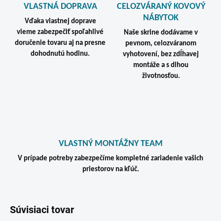
VLASTNÁ DOPRAVA
CELOZVÁRANÝ KOVOVÝ
NÁBYTOK
Vďaka vlastnej doprave
vieme zabezpečiť spoľahlivé
Naše skrine dodávame v
doručenie tovaru aj na presne
pevnom, celozváranom
dohodnutú hodinu.
vyhotovení, bez zdĺhavej
montáže a s dlhou
životnosťou.
VLASTNÝ MONTÁŽNY TEAM
V prípade potreby zabezpečíme kompletné zariadenie vašich
priestorov na kľúč.
Súvisiaci tovar