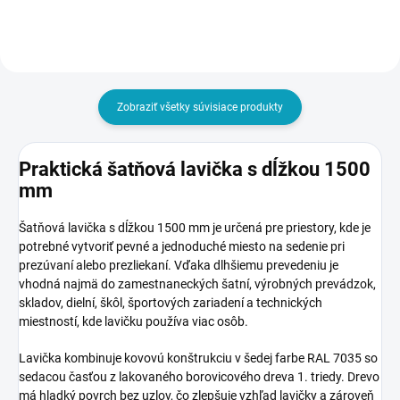
Zobraziť všetky súvisiace produkty
Praktická šatňová lavička s dĺžkou 1500
mm
Šatňová lavička s dĺžkou 1500 mm je určená pre priestory, kde je
potrebné vytvoriť pevné a jednoduché miesto na sedenie pri
prezúvaní alebo prezliekaní. Vďaka dlhšiemu prevedeniu je
vhodná najmä do zamestnaneckých šatní, výrobných prevádzok,
skladov, dielní, škôl, športových zariadení a technických
miestností, kde lavičku používa viac osôb.
Lavička kombinuje kovovú konštrukciu v šedej farbe RAL 7035 so
sedacou časťou z lakovaného borovicového dreva 1. triedy. Drevo
má hladký povrch bez uzlov, čo zlepšuje vzhľad lavičky a zároveň