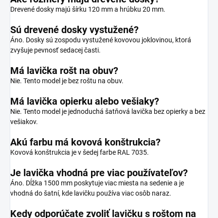
Drevené dosky majú šírku 120 mm a hrúbku 20 mm.
Sú drevené dosky vystužené?
Áno. Dosky sú zospodu vystužené kovovou joklovinou, ktorá
zvyšuje pevnosť sedacej časti.
Má lavička rošt na obuv?
Nie. Tento model je bez roštu na obuv.
Má lavička opierku alebo vešiaky?
Nie. Tento model je jednoduchá šatňová lavička bez opierky a bez
vešiakov.
Akú farbu má kovová konštrukcia?
Kovová konštrukcia je v šedej farbe RAL 7035.
Je lavička vhodná pre viac používateľov?
Áno. Dĺžka 1500 mm poskytuje viac miesta na sedenie a je
vhodná do šatní, kde lavičku používa viac osôb naraz.
Kedy odporúčate zvoliť lavičku s roštom na