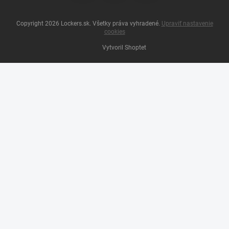
Copyright 2026
Lockers.sk
. Všetky práva vyhradené.
Upraviť nastavenie
cookies
Vytvoril Shoptet