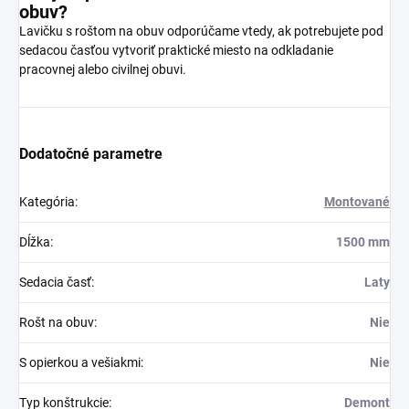
obuv?
Lavičku s roštom na obuv odporúčame vtedy, ak potrebujete pod
sedacou časťou vytvoriť praktické miesto na odkladanie
pracovnej alebo civilnej obuvi.
Dodatočné parametre
Kategória
:
Montované
Dĺžka
:
1500 mm
Sedacia časť
:
Laty
Rošt na obuv
:
Nie
S opierkou a vešiakmi
:
Nie
Typ konštrukcie
:
Demont