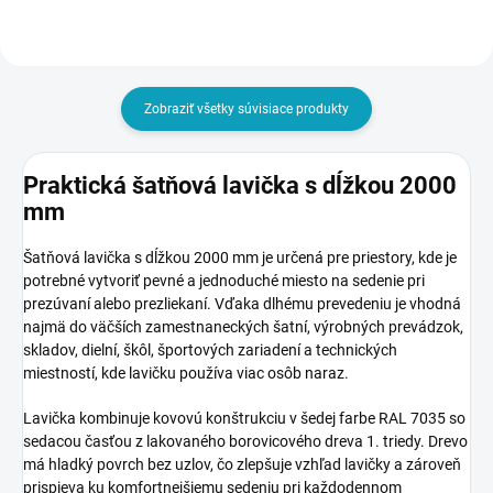
Zobraziť všetky súvisiace produkty
Praktická šatňová lavička s dĺžkou 2000
mm
Šatňová lavička s dĺžkou 2000 mm je určená pre priestory, kde je
potrebné vytvoriť pevné a jednoduché miesto na sedenie pri
prezúvaní alebo prezliekaní. Vďaka dlhému prevedeniu je vhodná
najmä do väčších zamestnaneckých šatní, výrobných prevádzok,
skladov, dielní, škôl, športových zariadení a technických
miestností, kde lavičku používa viac osôb naraz.
Lavička kombinuje kovovú konštrukciu v šedej farbe RAL 7035 so
sedacou časťou z lakovaného borovicového dreva 1. triedy. Drevo
má hladký povrch bez uzlov, čo zlepšuje vzhľad lavičky a zároveň
prispieva ku komfortnejšiemu sedeniu pri každodennom