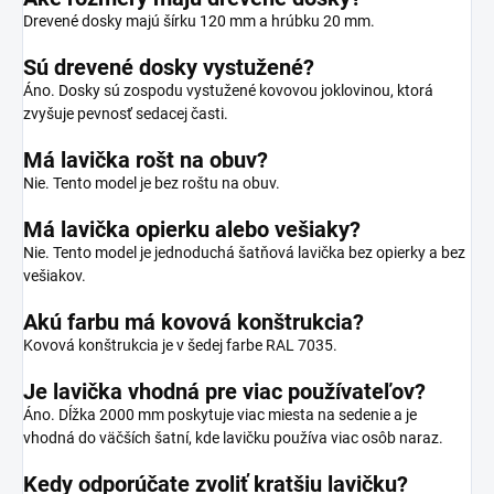
Drevené dosky majú šírku 120 mm a hrúbku 20 mm.
Sú drevené dosky vystužené?
Áno. Dosky sú zospodu vystužené kovovou joklovinou, ktorá
zvyšuje pevnosť sedacej časti.
Má lavička rošt na obuv?
Nie. Tento model je bez roštu na obuv.
Má lavička opierku alebo vešiaky?
Nie. Tento model je jednoduchá šatňová lavička bez opierky a bez
vešiakov.
Akú farbu má kovová konštrukcia?
Kovová konštrukcia je v šedej farbe RAL 7035.
Je lavička vhodná pre viac používateľov?
Áno. Dĺžka 2000 mm poskytuje viac miesta na sedenie a je
vhodná do väčších šatní, kde lavičku používa viac osôb naraz.
Kedy odporúčate zvoliť kratšiu lavičku?