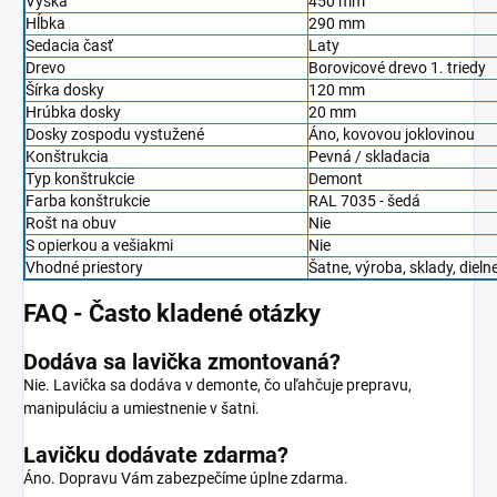
Výška
450 mm
Hĺbka
290 mm
Sedacia časť
Laty
Drevo
Borovicové drevo 1. triedy
Šírka dosky
120 mm
Hrúbka dosky
20 mm
Dosky zospodu vystužené
Áno, kovovou joklovinou
Konštrukcia
Pevná / skladacia
Typ konštrukcie
Demont
Farba konštrukcie
RAL 7035 - šedá
Rošt na obuv
Nie
S opierkou a vešiakmi
Nie
Vhodné priestory
Šatne, výroba, sklady, dieln
FAQ - Často kladené otázky
Dodáva sa lavička zmontovaná?
Nie. Lavička sa dodáva v demonte, čo uľahčuje prepravu,
manipuláciu a umiestnenie v šatni.
Lavičku dodávate zdarma?
Áno. Dopravu Vám zabezpečíme úplne zdarma.