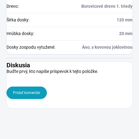
Drevo
:
Borovicové drevo 1. triedy
Šírka dosky
:
120 mm
Hrúbka dosky
:
20 mm
Dosky zospodu vytužené
:
Áno, s kovovou joklovinou
Diskusia
Buďte prvý, kto napíše príspevok k tejto položke.
Pridať komentár