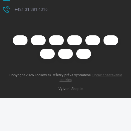
+421 31 381 4316
Copyright 2026
Lockers.sk
. Všetky práva vyhradené.
Upraviť nastavenie
cookies
Vytvoril Shoptet