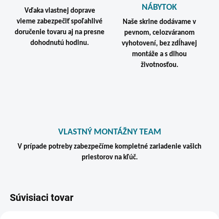
NÁBYTOK
Vďaka vlastnej doprave
vieme zabezpečiť spoľahlivé
Naše skrine dodávame v
doručenie tovaru aj na presne
pevnom, celozváranom
dohodnutú hodinu.
vyhotovení, bez zdĺhavej
montáže a s dlhou
životnosťou.
VLASTNÝ MONTÁŽNY TEAM
V prípade potreby zabezpečíme kompletné zariadenie vašich
priestorov na kľúč.
Súvisiaci tovar