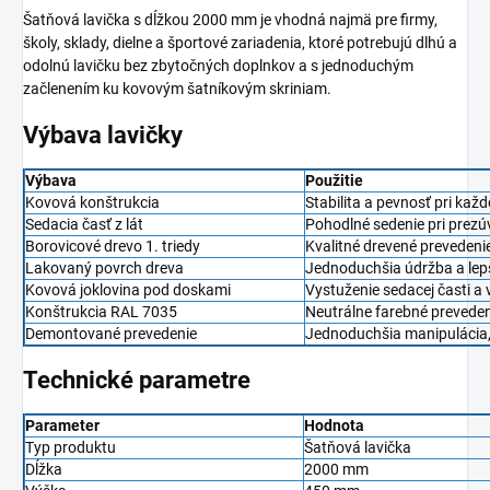
Šatňová lavička s dĺžkou 2000 mm je vhodná najmä pre firmy,
školy, sklady, dielne a športové zariadenia, ktoré potrebujú dlhú a
odolnú lavičku bez zbytočných doplnkov a s jednoduchým
začlenením ku kovovým šatníkovým skriniam.
Výbava lavičky
Výbava
Použitie
Kovová konštrukcia
Stabilita a pevnosť pri ka
Sedacia časť z lát
Pohodlné sedenie pri prezúv
Borovicové drevo 1. triedy
Kvalitné drevené preveden
Lakovaný povrch dreva
Jednoduchšia údržba a lepš
Kovová joklovina pod doskami
Vystuženie sedacej časti a
Konštrukcia RAL 7035
Neutrálne farebné prevede
Demontované prevedenie
Jednoduchšia manipulácia, 
Technické parametre
Parameter
Hodnota
Typ produktu
Šatňová lavička
Dĺžka
2000 mm