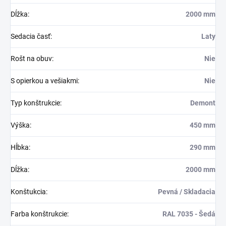
Dĺžka
:
2000 mm
Sedacia časť
:
Laty
Rošt na obuv
:
Nie
S opierkou a vešiakmi
:
Nie
Typ konštrukcie
:
Demont
Výška
:
450 mm
Hĺbka
:
290 mm
Dĺžka
:
2000 mm
Konštukcia
:
Pevná / Skladacia
Farba konštrukcie
:
RAL 7035 - Šedá