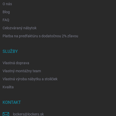
O nás
Blog
FAQ
Celozváraný nábytok
Platba na predfaktúru s dodatočnou 2% zľavou
SLUŽBY
Vlastná doprava
Vlastný montážny team
Vlastná výroba nábytku a stoličiek
Kvalita
KONTAKT
lockers
@
lockers.sk