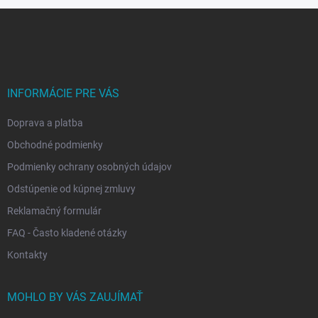
Z
á
p
ä
t
i
INFORMÁCIE PRE VÁS
e
Doprava a platba
Obchodné podmienky
Podmienky ochrany osobných údajov
Odstúpenie od kúpnej zmluvy
Reklamačný formulár
FAQ - Často kladené otázky
Kontakty
MOHLO BY VÁS ZAUJÍMAŤ