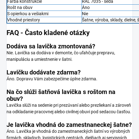
Farba konštrukcie
RAL 7035 - šedá
Rošt na obuv
Áno
S opierkou a vešiakmi
Nie
Vhodné priestory
Šatne, výroba, sklady, dielne,
FAQ - Často kladené otázky
Dodáva sa lavička zmontovaná?
Nie. Lavička sa dodáva v demonte, čo uľahčuje prepravu,
manipuláciu a umiestnenie v šatni.
Lavičku dodávate zdarma?
Áno. Dopravu Vám zabezpečíme úplne zdarma.
Na čo slúži šatňová lavička s roštom na
obuv?
Lavička slúži na sedenie pri prezúvaní alebo prezliekaní a zároveň
na odkladanie pracovnej alebo civilnej obuvi pod sedacou časťou.
Je lavička vhodná do zamestnaneckej šatne?
Áno. Lavička je vhodná do zamestnaneckých šatní vo výrobných
firmách, skladoch, logistických centrách, dielňach aj servisných