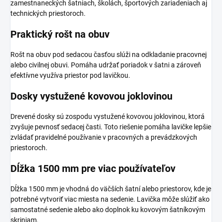
zamestnaneckých šatniach, školách, športových zariadeniach aj
technických priestoroch.
Praktický rošt na obuv
Rošt na obuv pod sedacou časťou slúži na odkladanie pracovnej
alebo civilnej obuvi. Pomáha udržať poriadok v šatni a zároveň
efektívne využíva priestor pod lavičkou.
Dosky vystužené kovovou joklovinou
Drevené dosky sú zospodu vystužené kovovou joklovinou, ktorá
zvyšuje pevnosť sedacej časti. Toto riešenie pomáha lavičke lepšie
zvládať pravidelné používanie v pracovných a prevádzkových
priestoroch.
Dĺžka 1500 mm pre viac používateľov
Dĺžka 1500 mm je vhodná do väčších šatní alebo priestorov, kde je
potrebné vytvoriť viac miesta na sedenie. Lavička môže slúžiť ako
samostatné sedenie alebo ako doplnok ku kovovým šatníkovým
skriniam.