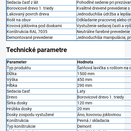
Sedacia časť z lát
Pohodlné sedenie pri prezúvan
Borovicové drevo 1. triedy
Kvalitné drevené prevedenie 
Lakovaný povrch dreva
Jednoduchšia údržba a lepšia
Rošt na obuv
Odkladanie pracovnej alebo ci
Kovová joklovina pod doskami
Vystuženie sedacej časti a vy
Konštrukcia RAL 7035
Neutrálne farebné prevedenie
Demontované prevedenie
Jednoduchšia manipulácia, pr
Technické parametre
Parameter
Hodnota
Typ produktu
Šatňová lavička s roštom na 
Dĺžka
1500 mm
Výška
450 mm
Hĺbka
290 mm
Sedacia časť
Laty
Drevo
Borovicové drevo 1. triedy
Šírka dosky
120 mm
Hrúbka dosky
20 mm
Dosky zospodu vystužené
Áno, kovovou joklovinou
Konštrukcia
Pevná / skladacia
Typ konštrukcie
Demont