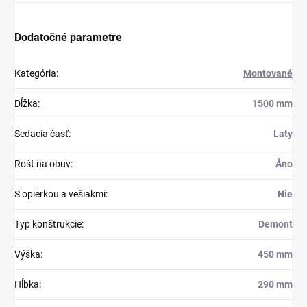
Dodatočné parametre
Kategória
:
Montované
Dĺžka
:
1500 mm
Sedacia časť
:
Laty
Rošt na obuv
:
Áno
S opierkou a vešiakmi
:
Nie
Typ konštrukcie
:
Demont
Výška
:
450 mm
Hĺbka
:
290 mm