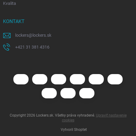
Kvalita
KONTAKT
lockers
@
lockers.sk
+421 31 381 4316
Copyright 2026
Lockers.sk
. Všetky práva vyhradené.
Upraviť nastavenie
cookies
Vytvoril Shoptet