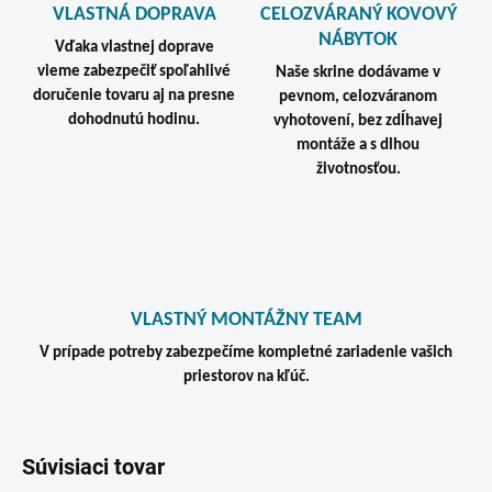
VLASTNÁ DOPRAVA
CELOZVÁRANÝ KOVOVÝ
NÁBYTOK
Vďaka vlastnej doprave
vieme zabezpečiť spoľahlivé
Naše skrine dodávame v
doručenie tovaru aj na presne
pevnom, celozváranom
dohodnutú hodinu.
vyhotovení, bez zdĺhavej
montáže a s dlhou
životnosťou.
VLASTNÝ MONTÁŽNY TEAM
V prípade potreby zabezpečíme kompletné zariadenie vašich
priestorov na kľúč.
Súvisiaci tovar