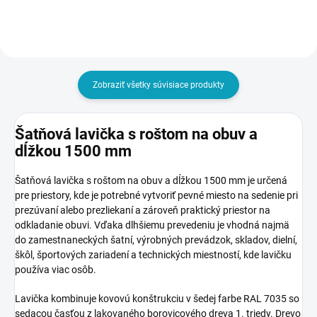
Zobraziť všetky súvisiace produkty
Šatňová lavička s roštom na obuv a
dĺžkou 1500 mm
Šatňová lavička s roštom na obuv a dĺžkou 1500 mm je určená
pre priestory, kde je potrebné vytvoriť pevné miesto na sedenie pri
prezúvaní alebo prezliekaní a zároveň praktický priestor na
odkladanie obuvi. Vďaka dlhšiemu prevedeniu je vhodná najmä
do zamestnaneckých šatní, výrobných prevádzok, skladov, dielní,
škôl, športových zariadení a technických miestností, kde lavičku
používa viac osôb.
Lavička kombinuje kovovú konštrukciu v šedej farbe RAL 7035 so
sedacou časťou z lakovaného borovicového dreva 1. triedy. Drevo