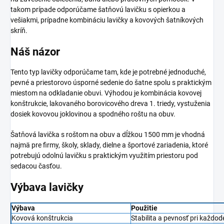
takom prípade odporúčame šatňovú lavičku s opierkou a
vešiakmi, prípadne kombináciu lavičky a kovových šatníkových
skríň.
Náš názor
Tento typ lavičky odporúčame tam, kde je potrebné jednoduché,
pevné a priestorovo úsporné sedenie do šatne spolu s praktickým
miestom na odkladanie obuvi. Výhodou je kombinácia kovovej
konštrukcie, lakovaného borovicového dreva 1. triedy, vystuženia
dosiek kovovou joklovinou a spodného roštu na obuv.
Šatňová lavička s roštom na obuv a dĺžkou 1500 mm je vhodná
najmä pre firmy, školy, sklady, dielne a športové zariadenia, ktoré
potrebujú odolnú lavičku s praktickým využitím priestoru pod
sedacou časťou.
Výbava lavičky
Výbava
Použitie
Kovová konštrukcia
Stabilita a pevnosť pri každ