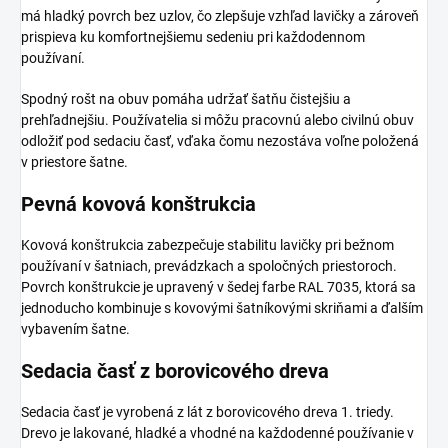
má hladký povrch bez uzlov, čo zlepšuje vzhľad lavičky a zároveň
prispieva ku komfortnejšiemu sedeniu pri každodennom
používaní.
Spodný rošt na obuv pomáha udržať šatňu čistejšiu a
prehľadnejšiu. Používatelia si môžu pracovnú alebo civilnú obuv
odložiť pod sedaciu časť, vďaka čomu nezostáva voľne položená
v priestore šatne.
Pevná kovová konštrukcia
Kovová konštrukcia zabezpečuje stabilitu lavičky pri bežnom
používaní v šatniach, prevádzkach a spoločných priestoroch.
Povrch konštrukcie je upravený v šedej farbe RAL 7035, ktorá sa
jednoducho kombinuje s kovovými šatníkovými skriňami a ďalším
vybavením šatne.
Sedacia časť z borovicového dreva
Sedacia časť je vyrobená z lát z borovicového dreva 1. triedy.
Drevo je lakované, hladké a vhodné na každodenné používanie v