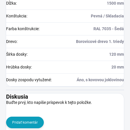
Dĺžka
:
1500 mm
Konštukcia
:
Pevná / Skladacia
Farba konštrukcie
:
RAL 7035 - Šedá
Drevo
:
Borovicové drevo 1. triedy
Šírka dosky
:
120 mm
Hrúbka dosky
:
20 mm
Dosky zospodu vytužené
:
Áno, s kovovou joklovinou
Diskusia
Buďte prvý, kto napíše príspevok k tejto položke.
Pridať komentár