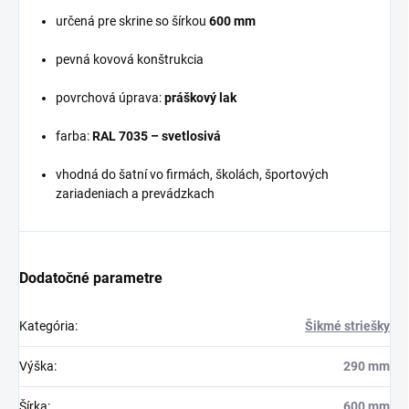
určená pre skrine so šírkou
600 mm
pevná kovová konštrukcia
povrchová úprava:
práškový lak
farba:
RAL 7035 – svetlosivá
vhodná do šatní vo firmách, školách, športových
zariadeniach a prevádzkach
Dodatočné parametre
Kategória
:
Šikmé striešky
Výška
:
290 mm
Šírka
:
600 mm