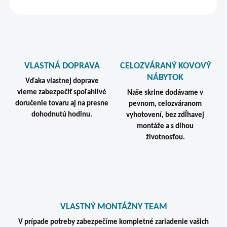
STRÁŽIŤ
VLASTNÁ DOPRAVA
CELOZVÁRANÝ KOVOVÝ
NÁBYTOK
Vďaka vlastnej doprave
vieme zabezpečiť spoľahlivé
Naše skrine dodávame v
doručenie tovaru aj na presne
pevnom, celozváranom
dohodnutú hodinu.
vyhotovení, bez zdĺhavej
montáže a s dlhou
životnosťou.
VLASTNÝ MONTÁŽNY TEAM
V prípade potreby zabezpečíme kompletné zariadenie vašich