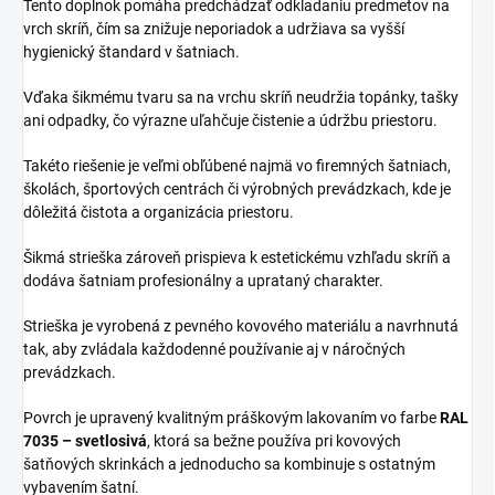
Tento doplnok pomáha predchádzať odkladaniu predmetov na
vrch skríň, čím sa znižuje neporiadok a udržiava sa vyšší
hygienický štandard v šatniach.
Vďaka šikmému tvaru sa na vrchu skríň neudržia topánky, tašky
ani odpadky, čo výrazne uľahčuje čistenie a údržbu priestoru.
Takéto riešenie je veľmi obľúbené najmä vo firemných šatniach,
školách, športových centrách či výrobných prevádzkach, kde je
dôležitá čistota a organizácia priestoru.
Šikmá strieška zároveň prispieva k estetickému vzhľadu skríň a
dodáva šatniam profesionálny a uprataný charakter.
Strieška je vyrobená z pevného kovového materiálu a navrhnutá
tak, aby zvládala každodenné používanie aj v náročných
prevádzkach.
Povrch je upravený kvalitným práškovým lakovaním vo farbe
RAL
7035 – svetlosivá
, ktorá sa bežne používa pri kovových
šatňových skrinkách a jednoducho sa kombinuje s ostatným
vybavením šatní.