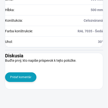
Hĺbka
:
500 mm
Konštukcia
:
Celozváraná
Farba konštrukcie
:
RAL 7035 - Šedá
Uhol
:
30°
Diskusia
Buďte prvý, kto napíše príspevok k tejto položke.
Pridať komentár