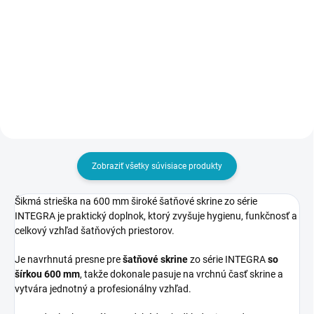
skriňa do šatne
€118
€188
€145,14 vrátane DPH
€231,24 vrátane DPH
Detail
Detail
Zobraziť všetky súvisiace produkty
Šikmá strieška na 600 mm široké šatňové skrine zo série
INTEGRA je praktický doplnok, ktorý zvyšuje hygienu, funkčnosť a
celkový vzhľad šatňových priestorov.
Je navrhnutá presne pre
šatňové skrine
zo série INTEGRA
so
šírkou 600 mm
, takže dokonale pasuje na vrchnú časť skrine a
vytvára jednotný a profesionálny vzhľad.