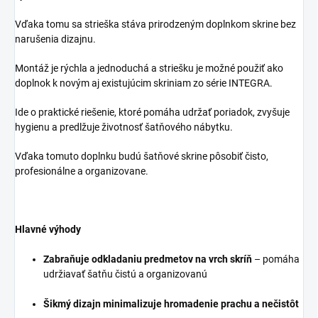
Vďaka tomu sa strieška stáva prirodzeným doplnkom skrine bez
narušenia dizajnu.
Montáž je rýchla a jednoduchá a striešku je možné použiť ako
doplnok k novým aj existujúcim skriniam zo série INTEGRA.
Ide o praktické riešenie, ktoré pomáha udržať poriadok, zvyšuje
hygienu a predlžuje životnosť šatňového nábytku.
Vďaka tomuto doplnku budú šatňové skrine pôsobiť čisto,
profesionálne a organizovane.
Hlavné výhody
Zabraňuje odkladaniu predmetov na vrch skríň
– pomáha
udržiavať šatňu čistú a organizovanú
Šikmý dizajn minimalizuje hromadenie prachu a nečistôt