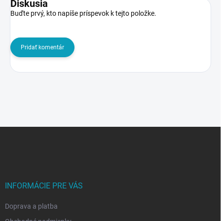
Diskusia
Buďte prvý, kto napíše príspevok k tejto položke.
Pridať komentár
Z
á
p
ä
t
i
INFORMÁCIE PRE VÁS
e
Doprava a platba