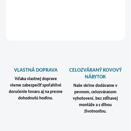
DETAILNÉ INFORMÁCIE
STRÁŽIŤ
VLASTNÁ DOPRAVA
CELOZVÁRANÝ KOVOVÝ
NÁBYTOK
Vďaka vlastnej doprave
vieme zabezpečiť spoľahlivé
Naše skrine dodávame v
doručenie tovaru aj na presne
pevnom, celozváranom
dohodnutú hodinu.
vyhotovení, bez zdĺhavej
montáže a s dlhou
životnosťou.