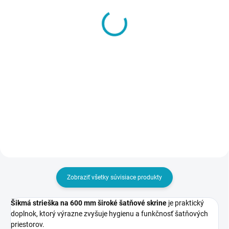
SKLADOM
SKLADOM
Kovová šatňová skriňa
Kovová šatníková skriňa,
M2 – 2-dverová,
3-dverová,
1800x600x500 mm,
1800x900x500 mm
skriňa do šatne
€118
€188
€145,14 vrátane DPH
€231,24 vrátane DPH
Detail
Detail
Zobraziť všetky súvisiace produkty
Šikmá strieška na 600 mm široké šatňové skrine
je praktický
doplnok, ktorý výrazne zvyšuje hygienu a funkčnosť šatňových
priestorov.