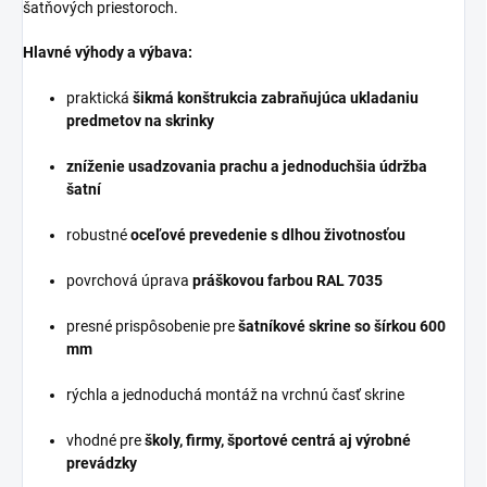
šatňových priestoroch.
Hlavné výhody a výbava:
praktická
šikmá konštrukcia zabraňujúca ukladaniu
predmetov na skrinky
zníženie usadzovania prachu a jednoduchšia údržba
šatní
robustné
oceľové prevedenie s dlhou životnosťou
povrchová úprava
práškovou farbou RAL 7035
presné prispôsobenie pre
šatníkové skrine so šírkou 600
mm
rýchla a jednoduchá montáž na vrchnú časť skrine
vhodné pre
školy, firmy, športové centrá aj výrobné
prevádzky