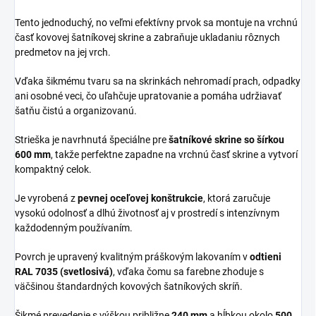
Tento jednoduchý, no veľmi efektívny prvok sa montuje na vrchnú
časť kovovej šatníkovej skrine a zabraňuje ukladaniu rôznych
predmetov na jej vrch.
Vďaka šikmému tvaru sa na skrinkách nehromadí prach, odpadky
ani osobné veci, čo uľahčuje upratovanie a pomáha udržiavať
šatňu čistú a organizovanú.
Strieška je navrhnutá špeciálne pre
šatníkové skrine so šírkou
600 mm
, takže perfektne zapadne na vrchnú časť skrine a vytvorí
kompaktný celok.
Je vyrobená z
pevnej oceľovej konštrukcie
, ktorá zaručuje
vysokú odolnosť a dlhú životnosť aj v prostredí s intenzívnym
každodenným používaním.
Povrch je upravený kvalitným práškovým lakovaním v
odtieni
RAL 7035 (svetlosivá)
, vďaka čomu sa farebne zhoduje s
väčšinou štandardných kovových šatníkových skríň.
Šikmé prevedenie s výškou približne
240 mm
a hĺbkou okolo
500