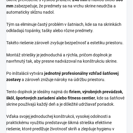
mm
zabezpečuje, že predmety sa na vrchu skrine neudržia a
automaticky skĺznu nadol.
Tým sa eliminuje častý problém v šatniach, kde sa na skrinkách
odkladajú topánky, tašky alebo rôzne predmety.
Takéto riešenie zároveň zvyšuje bezpečnosť a estetiku priestoru.
Montáž striešky je jednoduchá a rýchla, pričom doplnok je
navrhnutý tak, aby presne nadväzoval na konštrukciu skrine.
Po inštalácii vytvára
jednotný profesionálny vzhľad šatňovej
zostavy
a zároveň znižuje nároky na údržbu priestoru.
Tento doplnok je ideálny najmä do
firiem, výrobných prevádzok,
škôl, športových zariadení alebo fitness centier
, kde sa šatňové
skrine používajú každý deň a je dôležité udržiavať poriadok.
Vďaka svojej jednoduchej konštrukcii, vysokej odolnosti a
praktickému využitiu predstavuje šikmá strieška efektívne
riešenie, ktoré predlžuje životnosť skríň a zlepšuje hygienu v