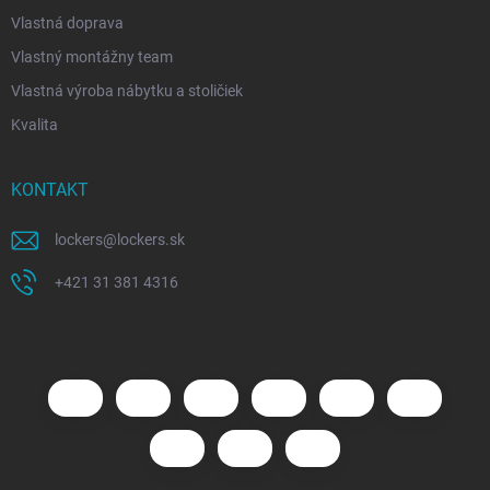
Vlastná doprava
Vlastný montážny team
Vlastná výroba nábytku a stoličiek
Kvalita
KONTAKT
lockers
@
lockers.sk
+421 31 381 4316