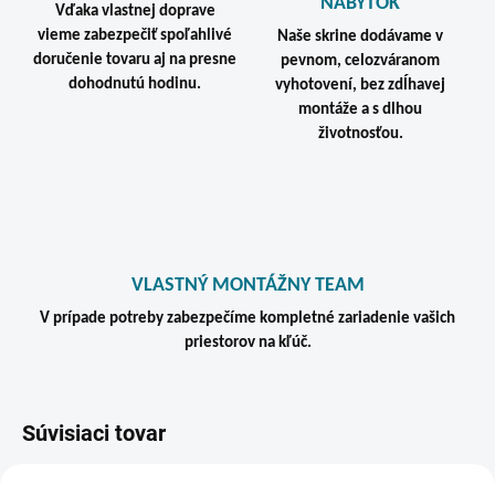
NÁBYTOK
Vďaka vlastnej doprave
vieme zabezpečiť spoľahlivé
Naše skrine dodávame v
doručenie tovaru aj na presne
pevnom, celozváranom
dohodnutú hodinu.
vyhotovení, bez zdĺhavej
montáže a s dlhou
životnosťou.
VLASTNÝ MONTÁŽNY TEAM
V prípade potreby zabezpečíme kompletné zariadenie vašich
priestorov na kľúč.
Súvisiaci tovar
VIAC ZA MENEJ