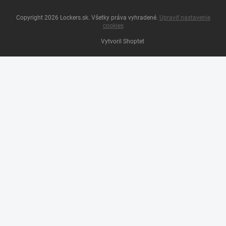
Copyright 2026
Lockers.sk
. Všetky práva vyhradené.
Upraviť nastavenie
cookies
Vytvoril Shoptet