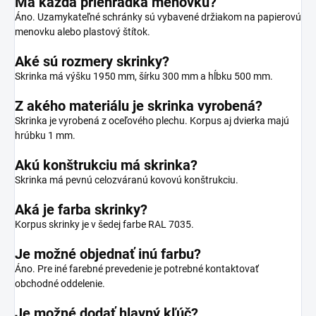
Má každá priehradka menovku?
Áno. Uzamykateľné schránky sú vybavené držiakom na papierovú
menovku alebo plastový štítok.
Aké sú rozmery skrinky?
Skrinka má výšku 1950 mm, šírku 300 mm a hĺbku 500 mm.
Z akého materiálu je skrinka vyrobená?
Skrinka je vyrobená z oceľového plechu. Korpus aj dvierka majú
hrúbku 1 mm.
Akú konštrukciu má skrinka?
Skrinka má pevnú celozváranú kovovú konštrukciu.
Aká je farba skrinky?
Korpus skrinky je v šedej farbe RAL 7035.
Je možné objednať inú farbu?
Áno. Pre iné farebné prevedenie je potrebné kontaktovať
obchodné oddelenie.
Je možné dodať hlavný kľúč?