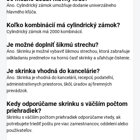
Áno. Cylindrický zámok umožňuje dodanie univerzálneho
hlavného kľúča.
Koľko kombinácií má cylindrický zámok?
Cylindrický zámok má 2000 kombinácií.
Je možné doplniť šikmú strechu?
Áno. Skrinku je možné vybaviť šikmou strechou, ktorá zabraňuje
odkladaniu predmetov na hornú časť skrinky a uľahčuje čistenie.
Je skrinka vhodná do kancelárie?
Áno. Skrinka je vhodná do kancelárií, recepcií, podateľní,
administratívnych priestorov, škôl, úradov aj firemných
prevádzok.
Kedy odporúčame skrinku s väčším počtom
priehradiek?
Skrinku s väčším počtom priehradiek odporúčame vtedy, ak
potrebujete triediť poštu pre viac zamestnancov, oddelení alebo
používateľov.