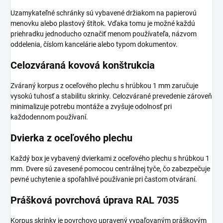
Uzamykateľné schránky sú vybavené držiakom na papierovú
menovku alebo plastový štítok. Vďaka tomu je možné každú
priehradku jednoducho označiť menom používateľa, názvom
oddelenia, číslom kancelárie alebo typom dokumentov.
Celozváraná kovová konštrukcia
Zváraný korpus z oceľového plechu s hrúbkou 1 mm zaručuje
vysokú tuhosť a stabilitu skrinky. Celozvárané prevedenie zároveň
minimalizuje potrebu montáže a zvyšuje odolnosť pri
každodennom používaní.
Dvierka z oceľového plechu
Každý box je vybavený dvierkami z oceľového plechu s hrúbkou 1
mm. Dvere sú zavesené pomocou centrálnej tyče, čo zabezpečuje
pevné uchytenie a spoľahlivé používanie pri častom otváraní.
Prášková povrchová úprava RAL 7035
Korpus skrinky je povrchovo upravený vypaľovaným práškovým