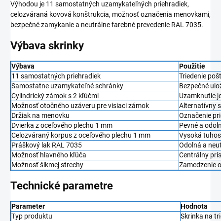
Výhodou je 11 samostatných uzamykateľných priehradiek,
celozváraná kovová konštrukcia, možnosť označenia menovkami,
bezpečné zamykanie a neutrálne farebné prevedenie RAL 7035.
Výbava skrinky
Výbava
Použitie
11 samostatných priehradiek
Triedenie poš
Samostatne uzamykateľné schránky
Bezpečné ulož
Cylindrický zámok s 2 kľúčmi
Uzamknutie je
Možnosť otočného uzáveru pre visiaci zámok
Alternatívny
Držiak na menovku
Označenie pri
Dvierka z oceľového plechu 1 mm
Pevné a odoln
Celozváraný korpus z oceľového plechu 1 mm
Vysoká tuhosť
Práškový lak RAL 7035
Odolná a neu
Možnosť hlavného kľúča
Centrálny prí
Možnosť šikmej strechy
Zamedzenie od
Technické parametre
Parameter
Hodnota
Typ produktu
Skrinka na tr