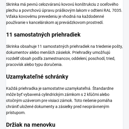
Skrinka má pevnú celozváranú kovovú konštrukciu z oceľového
plechu a povrchovú úpravu práškovým lakom v odtieni RAL 7035.
Vďaka kovovému prevedeniu je vhodná na každodenné
používanie v kancelárskom aj prevádzkovom prostredí.
11 samostatných priehradiek
Skrinka obsahuje 11 samostatných priehradiek na triedenie pošty,
dokumentov alebo menších zásielok. Priehradky umožňujú
rozdeliť obsah podľa zamestnancov, oddelení, poschodí, tried,
pracovísk alebo typu doručenia.
Uzamykateľné schránky
Každá priehradka je samostatne uzamykateľná. Štandardne
môže byť vybavená cylindrickým zámkom s 2 kľúčmi alebo
otočným uzáverom pre visiaci zámok. Toto riešenie pomáha
chrániť uložené dokumenty a zásielky pred neoprávneným
prístupom.
Držiak na menovku