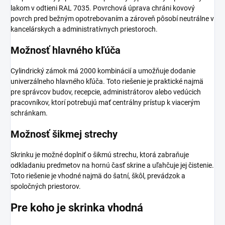
lakom v odtieni RAL 7035. Povrchová úprava chráni kovový
povrch pred bežným opotrebovaním a zároveň pôsobí neutrálne v
kancelárskych a administratívnych priestoroch.
Možnosť hlavného kľúča
Cylindrický zámok má 2000 kombinácií a umožňuje dodanie
univerzálneho hlavného kľúča. Toto riešenie je praktické najmä
pre správcov budov, recepcie, administrátorov alebo vedúcich
pracovníkov, ktorí potrebujú mať centrálny prístup k viacerým
schránkam.
Možnosť šikmej strechy
Skrinku je možné doplniť o šikmú strechu, ktorá zabraňuje
odkladaniu predmetov na hornú časť skrine a uľahčuje jej čistenie.
Toto riešenie je vhodné najmä do šatní, škôl, prevádzok a
spoločných priestorov.
Pre koho je skrinka vhodná