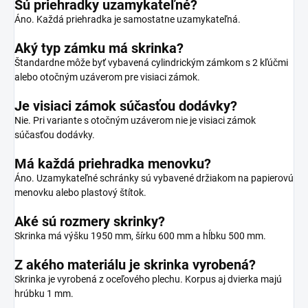
Sú priehradky uzamykateľné?
Áno. Každá priehradka je samostatne uzamykateľná.
Aký typ zámku má skrinka?
Štandardne môže byť vybavená cylindrickým zámkom s 2 kľúčmi
alebo otočným uzáverom pre visiaci zámok.
Je visiaci zámok súčasťou dodávky?
Nie. Pri variante s otočným uzáverom nie je visiaci zámok
súčasťou dodávky.
Má každá priehradka menovku?
Áno. Uzamykateľné schránky sú vybavené držiakom na papierovú
menovku alebo plastový štítok.
Aké sú rozmery skrinky?
Skrinka má výšku 1950 mm, šírku 600 mm a hĺbku 500 mm.
Z akého materiálu je skrinka vyrobená?
Skrinka je vyrobená z oceľového plechu. Korpus aj dvierka majú
hrúbku 1 mm.