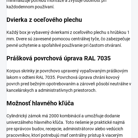
minimalizuje potrebu montáže a zvyšuje odolnosť pri
každodennom používaní.
Dvierka z oceľového plechu
Každý box je vybavený dvierkami z oceľového plechu s hrúbkou 1
mm. Dvere sú zavesené pomocou centrálnej tyče, čo zabezpečuje
pevné uchytenie a spoľahlivé používanie pri častom otváraní.
Prášková povrchová úprava RAL 7035
Korpus skrinky je povrchovo upravený vypaľovaným práškovým
lakom v odtieni RAL 7035. Povrchová úprava chráni kovový
povrch pred bežným opotrebovaním a zároveň pôsobí neutrálne v
kancelárskych a administratívnych priestoroch.
Možnosť hlavného kľúča
Cylindrický zámok má 2000 kombinácií a umožňuje dodanie
univerzálneho hlavného kľúča. Toto riešenie je praktické najmä
pre správcov budov, recepcie, administrátorov alebo vedúcich
pracovníkov, ktorí potrebujú mať centrálny prístup k viacerým