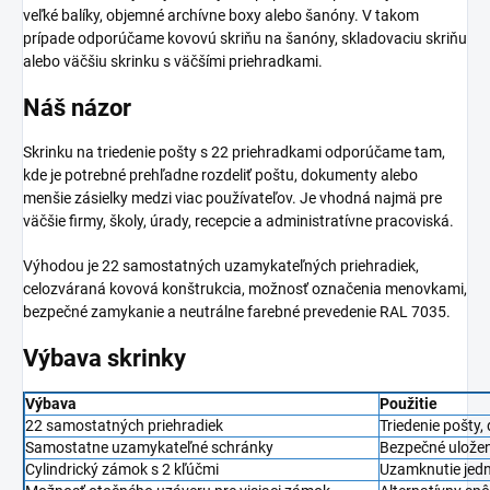
veľké balíky, objemné archívne boxy alebo šanóny. V takom
prípade odporúčame kovovú skriňu na šanóny, skladovaciu skriňu
alebo väčšiu skrinku s väčšími priehradkami.
Náš názor
Skrinku na triedenie pošty s 22 priehradkami odporúčame tam,
kde je potrebné prehľadne rozdeliť poštu, dokumenty alebo
menšie zásielky medzi viac používateľov. Je vhodná najmä pre
väčšie firmy, školy, úrady, recepcie a administratívne pracoviská.
Výhodou je 22 samostatných uzamykateľných priehradiek,
celozváraná kovová konštrukcia, možnosť označenia menovkami,
bezpečné zamykanie a neutrálne farebné prevedenie RAL 7035.
Výbava skrinky
Výbava
Použitie
22 samostatných priehradiek
Triedenie pošty,
Samostatne uzamykateľné schránky
Bezpečné uložen
Cylindrický zámok s 2 kľúčmi
Uzamknutie jedn