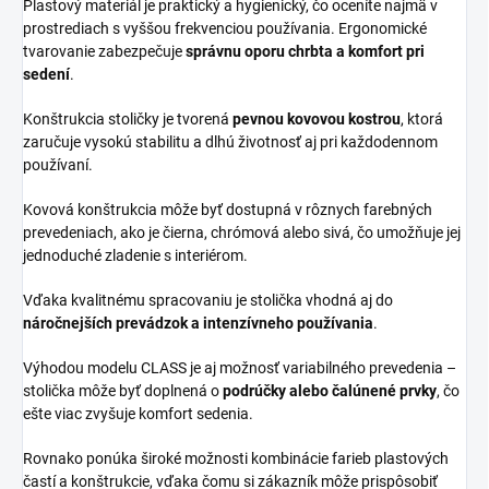
Plastový materiál je praktický a hygienický, čo oceníte najmä v
prostrediach s vyššou frekvenciou používania. Ergonomické
tvarovanie zabezpečuje
správnu oporu chrbta a komfort pri
sedení
.
Konštrukcia stoličky je tvorená
pevnou kovovou kostrou
, ktorá
zaručuje vysokú stabilitu a dlhú životnosť aj pri každodennom
používaní.
Kovová konštrukcia môže byť dostupná v rôznych farebných
prevedeniach, ako je čierna, chrómová alebo sivá, čo umožňuje jej
jednoduché zladenie s interiérom.
Vďaka kvalitnému spracovaniu je stolička vhodná aj do
náročnejších prevádzok a intenzívneho používania
.
Výhodou modelu CLASS je aj možnosť variabilného prevedenia –
stolička môže byť doplnená o
podrúčky alebo čalúnené prvky
, čo
ešte viac zvyšuje komfort sedenia.
Rovnako ponúka široké možnosti kombinácie farieb plastových
častí a konštrukcie, vďaka čomu si zákazník môže prispôsobiť