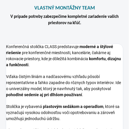
VLASTNÝ MONTÁŽNY TEAM
V prípade potreby zabezpečíme kompletné zariadenie vašich
priestorov na kľúč.
Konferenčná stolička CLASS predstavuje
moderné a štýlové
riešenie
pre konferenčné miestnosti, kancelárie, čakárne aj
rokovacie priestory, kde je dôležitá kombinácia
komfortu, dizajnu
a funkčnosti
.
Vďaka čistým líniám a nadčasovému vzhľadu pôsobí
reprezentatívne a ľahko zapadne do rôznych typov interiérov. Ide
o univerzálny model, ktorý je navrhnutý tak, aby poskytoval
pohodlné sedenie aj pri dlhšom používaní
.
Stolička je vybavená
plastovým sedákom a operadlom
, ktoré sa
vyznačujú vysokou odolnosťou voči opotrebovaniu a zároveň
umožňujú jednoduchú údržbu.