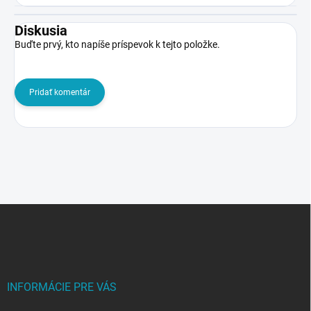
Diskusia
Buďte prvý, kto napíše príspevok k tejto položke.
Pridať komentár
Z
á
p
ä
t
i
INFORMÁCIE PRE VÁS
e