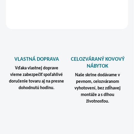
DETAILNÉ INFORMÁCIE
STRÁŽIŤ
VLASTNÁ DOPRAVA
CELOZVÁRANÝ KOVOVÝ
NÁBYTOK
Vďaka vlastnej doprave
vieme zabezpečiť spoľahlivé
Naše skrine dodávame v
doručenie tovaru aj na presne
pevnom, celozváranom
dohodnutú hodinu.
vyhotovení, bez zdĺhavej
montáže a s dlhou
životnosťou.