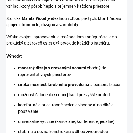
Drevené nohy dodávajú stoličke stabilitu a zároveň prírodný
vzhľad, ktorý pôsobí teplo a príjemne v každom priestore.
Stolička
Manila Wood
je ideálnou voľbou pre tých, ktorí hľadajú
spojenie
komfortu, dizajnu a variability
.
Vďaka svojmu spracovaniu a možnostiam konfigurácie ide o
praktický a zároveň estetický prvok do každého interiéru.
Výhody:
moderný dizajn s drevenými nohami
vhodný do
reprezentatívnych priestorov
široká
možnosť farebného prevedenia
a personalizácie
možnosť čalúnenia sedacej časti pre vyšší komfort
komfortné a priestranné sedenie vhodné aj na dlhšie
používanie
univerzálne využitie (kancelárie, konferencie, jedálne)
stabilná a pevná konštrukcia s dlhou životnosťou