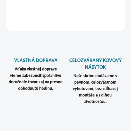
DETAILNÉ INFORMÁCIE
STRÁŽIŤ
VLASTNÁ DOPRAVA
CELOZVÁRANÝ KOVOVÝ
NÁBYTOK
Vďaka vlastnej doprave
vieme zabezpečiť spoľahlivé
Naše skrine dodávame v
doručenie tovaru aj na presne
pevnom, celozváranom
dohodnutú hodinu.
vyhotovení, bez zdĺhavej
montáže a s dlhou
životnosťou.