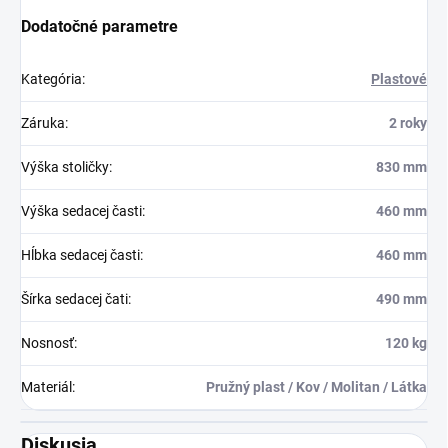
Dodatočné parametre
Kategória
:
Plastové
Záruka
:
2 roky
Výška stoličky
:
830 mm
Výška sedacej časti
:
460 mm
Hĺbka sedacej časti
:
460 mm
Šírka sedacej čati
:
490 mm
Nosnosť
:
120 kg
Materiál
:
Pružný plast / Kov / Molitan / Látka
Diskusia