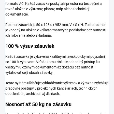
formátu A0. Každá zásuvka poskytuje priestor na bezpečné a
rovné uloženie výkresov, plánov, máp alebo technickej
dokumentácie.
Rozmer zásuviek je 50 x 1284 x 952 mm, V x Š x H. Tento rozmer
je vhodný na uloženie veľkoformátových podkladov bez nutnosti
ich rolovania alebo skladania.
100 % výsuv zásuviek
Každá zásuvka je vybavená kvalitnými teleskopickými pojazdmi
so 100 % výsuvom. Vďaka tomu získate pohodlný prístup ku
všetkým uloženým dokumentom až dozadu bez nutnosti
vyťahovať celý obsah zásuvky.
Tento systém uľahčuje vyhľadávanie výkresov a výrazne zrýchľuje
pracovné postupy v projekčných kanceláriách, technických
oddeleniach, archívoch aj dielňach.
Nosnosť až 50 kg na zásuvku