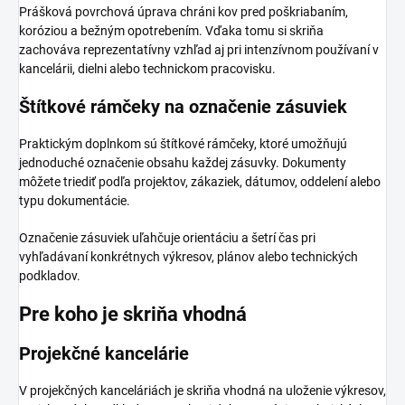
Prášková povrchová úprava chráni kov pred poškriabaním,
koróziou a bežným opotrebením. Vďaka tomu si skriňa
zachováva reprezentatívny vzhľad aj pri intenzívnom používaní v
kancelárii, dielni alebo technickom pracovisku.
Štítkové rámčeky na označenie zásuviek
Praktickým doplnkom sú štítkové rámčeky, ktoré umožňujú
jednoduché označenie obsahu každej zásuvky. Dokumenty
môžete triediť podľa projektov, zákaziek, dátumov, oddelení alebo
typu dokumentácie.
Označenie zásuviek uľahčuje orientáciu a šetrí čas pri
vyhľadávaní konkrétnych výkresov, plánov alebo technických
podkladov.
Pre koho je skriňa vhodná
Projekčné kancelárie
V projekčných kanceláriách je skriňa vhodná na uloženie výkresov,