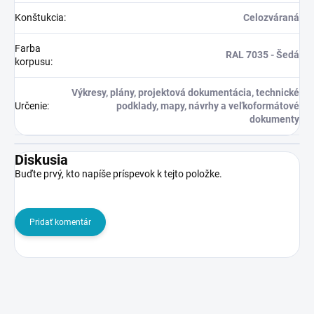
Konštukcia
:
Celozváraná
Farba
RAL 7035 - Šedá
korpusu
:
Výkresy, plány, projektová dokumentácia, technické
Určenie
:
podklady, mapy, návrhy a veľkoformátové
dokumenty
Diskusia
Buďte prvý, kto napíše príspevok k tejto položke.
Pridať komentár