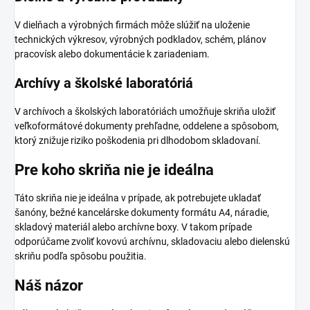
V dielňach a výrobných firmách môže slúžiť na uloženie
technických výkresov, výrobných podkladov, schém, plánov
pracovísk alebo dokumentácie k zariadeniam.
Archívy a školské laboratóriá
V archívoch a školských laboratóriách umožňuje skriňa uložiť
veľkoformátové dokumenty prehľadne, oddelene a spôsobom,
ktorý znižuje riziko poškodenia pri dlhodobom skladovaní.
Pre koho skriňa nie je ideálna
Táto skriňa nie je ideálna v prípade, ak potrebujete ukladať
šanóny, bežné kancelárske dokumenty formátu A4, náradie,
skladový materiál alebo archívne boxy. V takom prípade
odporúčame zvoliť kovovú archívnu, skladovaciu alebo dielenskú
skriňu podľa spôsobu použitia.
Náš názor