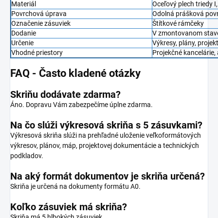
Materiál
Oceľový plech triedy 
Povrchová úprava
Odolná prášková pov
Označenie zásuviek
Štítkové rámčeky
Dodanie
V zmontovanom stav
Určenie
Výkresy, plány, proj
Vhodné priestory
Projekčné kancelárie, 
FAQ - Často kladené otázky
Skriňu dodávate zdarma?
Áno. Dopravu Vám zabezpečíme úplne zdarma.
Na čo slúži výkresová skriňa s 5 zásuvkami?
Výkresová skriňa slúži na prehľadné uloženie veľkoformátových
výkresov, plánov, máp, projektovej dokumentácie a technických
podkladov.
Na aký formát dokumentov je skriňa určená?
Skriňa je určená na dokumenty formátu A0.
Koľko zásuviek má skriňa?
Skriňa má 5 hlbokých zásuviek.