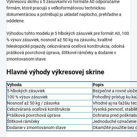
Výkresovú skriňu s 5 zásuvkami vo formáte A0 odporúčame
firmám, ktoré pracujú s veľkoformátovou technickou
dokumentáciou a potrebujú ju ukladať naplocho, prehľadne a
oddelene.
Výhodou tohto modelu je 5 hlbokých zásuviek pre formát A0, 100
% výsuv zásuviek, nosnosť až 50 kg na zásuvku, kvalitné
teleskopické pojazdy, celozváraná oceľová konštrukcia, odolná
prášková povrchová úprava, štítkové rámčeky a dodanie v
zmontovanom stave.
Hlavné výhody výkresovej skrine
Výhoda
Popis
5 hlbokých zásuviek
Bezpečné a rovné ulože
100 % výsuv zásuviek
Pohodlný prístup ku ka
Nosnosť až 50 kg / zásuvka
Vhodné aj na ťažšiu t
Celozváraná oceľová konštrukcia
Vysoká pevnosť, stabili
Prášková povrchová úprava
Ochrana pred poškriab
Štítkové rámčeky
Jednoduché označenie 
Dodanie v zmontovanom stave
Okamžité použitie bez 