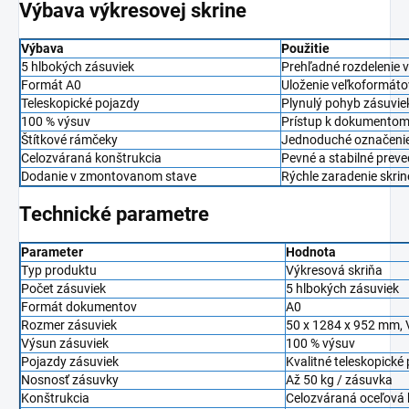
Výbava výkresovej skrine
Výbava
Použitie
5 hlbokých zásuviek
Prehľadné rozdelenie 
Formát A0
Uloženie veľkoformáto
Teleskopické pojazdy
Plynulý pohyb zásuviek
100 % výsuv
Prístup k dokumentom 
Štítkové rámčeky
Jednoduché označenie
Celozváraná konštrukcia
Pevné a stabilné prev
Dodanie v zmontovanom stave
Rýchle zaradenie skri
Technické parametre
Parameter
Hodnota
Typ produktu
Výkresová skriňa
Počet zásuviek
5 hlbokých zásuviek
Formát dokumentov
A0
Rozmer zásuviek
50 x 1284 x 952 mm, V
Výsun zásuviek
100 % výsuv
Pojazdy zásuviek
Kvalitné teleskopické
Nosnosť zásuvky
Až 50 kg / zásuvka
Konštrukcia
Celozváraná oceľová 