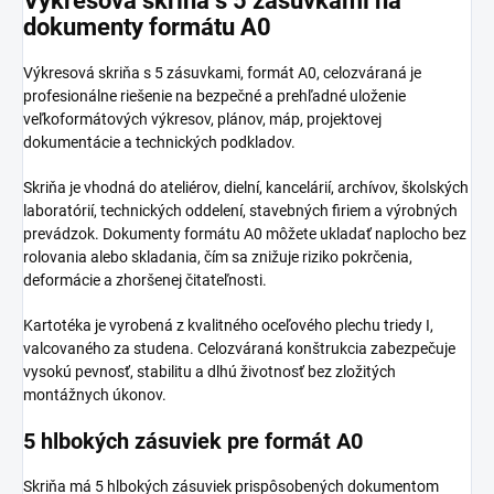
Výkresová skriňa s 5 zásuvkami na
dokumenty formátu A0
Výkresová skriňa s 5 zásuvkami, formát A0, celozváraná je
profesionálne riešenie na bezpečné a prehľadné uloženie
veľkoformátových výkresov, plánov, máp, projektovej
dokumentácie a technických podkladov.
Skriňa je vhodná do ateliérov, dielní, kancelárií, archívov, školských
laboratórií, technických oddelení, stavebných firiem a výrobných
prevádzok. Dokumenty formátu A0 môžete ukladať naplocho bez
rolovania alebo skladania, čím sa znižuje riziko pokrčenia,
deformácie a zhoršenej čitateľnosti.
Kartotéka je vyrobená z kvalitného oceľového plechu triedy I,
valcovaného za studena. Celozváraná konštrukcia zabezpečuje
vysokú pevnosť, stabilitu a dlhú životnosť bez zložitých
montážnych úkonov.
5 hlbokých zásuviek pre formát A0
Skriňa má 5 hlbokých zásuviek prispôsobených dokumentom