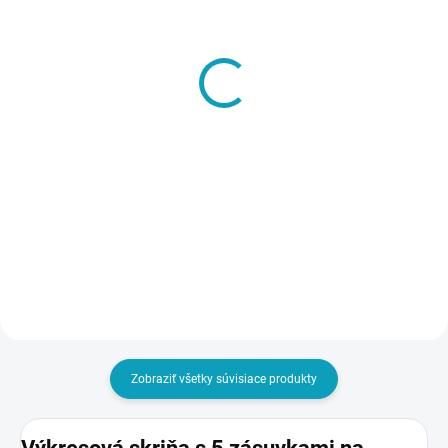
SKLADOM
VYRÁBANÉ NA ZÁKLADE
Vynáška a inštalácia
OBJEDNÁVKY - DO 14 DNÍ
tovaru na miesto určenia
Šatníková lavička, dĺžka
- Pozor, ak napr. objednáte
1500 mm
10 ks skríň, aj táto služba
€8
€105
musí byť v košíku 10x
€9,84 vrátane DPH
€129,15 vrátane DPH
Do košíka
Do košíka
Zobraziť všetky súvisiace produkty