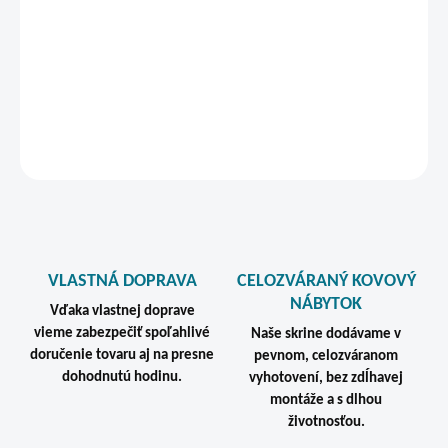
Celozváraná kovová konštrukcia, odolná prášková povrchová
úprava a dodanie v zmontovanom stave robia z tejto výkresovej
skrine profesionálne riešenie pre projekčné kancelárie, archívy,
technické oddelenia, dielne a výrobné firmy.
DETAILNÉ INFORMÁCIE
STRÁŽIŤ
VLASTNÁ DOPRAVA
CELOZVÁRANÝ KOVOVÝ
NÁBYTOK
Vďaka vlastnej doprave
vieme zabezpečiť spoľahlivé
Naše skrine dodávame v
doručenie tovaru aj na presne
pevnom, celozváranom
dohodnutú hodinu.
vyhotovení, bez zdĺhavej
montáže a s dlhou
životnosťou.