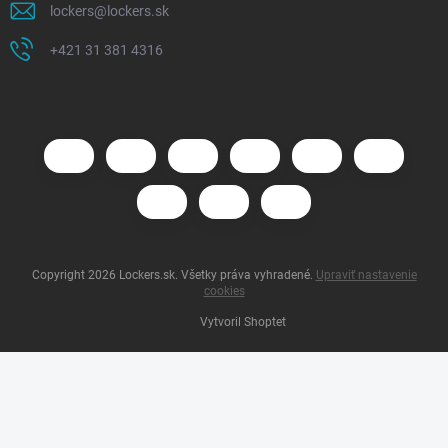
lockers
@
lockers.sk
+421 31 381 4316
Copyright 2026
Lockers.sk
. Všetky práva vyhradené.
Upraviť nastavenie
cookies
Vytvoril Shoptet