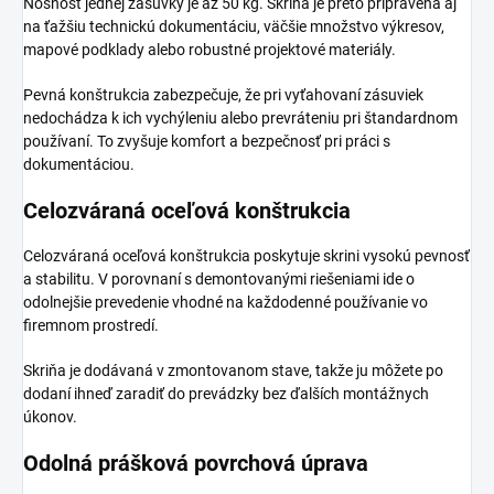
Nosnosť jednej zásuvky je až 50 kg. Skriňa je preto pripravená aj
na ťažšiu technickú dokumentáciu, väčšie množstvo výkresov,
mapové podklady alebo robustné projektové materiály.
Pevná konštrukcia zabezpečuje, že pri vyťahovaní zásuviek
nedochádza k ich vychýleniu alebo prevráteniu pri štandardnom
používaní. To zvyšuje komfort a bezpečnosť pri práci s
dokumentáciou.
Celozváraná oceľová konštrukcia
Celozváraná oceľová konštrukcia poskytuje skrini vysokú pevnosť
a stabilitu. V porovnaní s demontovanými riešeniami ide o
odolnejšie prevedenie vhodné na každodenné používanie vo
firemnom prostredí.
Skriňa je dodávaná v zmontovanom stave, takže ju môžete po
dodaní ihneď zaradiť do prevádzky bez ďalších montážnych
úkonov.
Odolná prášková povrchová úprava