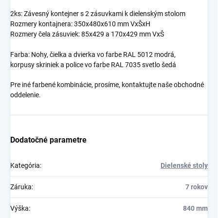
2ks: Závesný kontejner s 2 zásuvkami k dielenským stolom
Rozmery kontajnera: 350x480x610 mm VxŠxH
Rozmery čela zásuviek: 85x429 a 170x429 mm VxŠ
Farba: Nohy, čielka a dvierka vo farbe RAL 5012 modrá,
korpusy skriniek a police vo farbe RAL 7035 svetlo šedá
Pre iné farbené kombinácie, prosíme, kontaktujte naše obchodné
oddelenie.
Dodatočné parametre
Kategória
:
Dielenské stoly
Záruka
:
7 rokov
Výška
:
840 mm