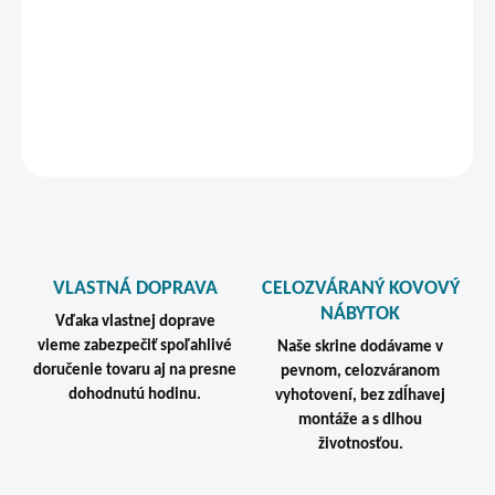
Dielenské stoly od popredného českého výrobcu so 7 ročnou
zárukou!
DETAILNÉ INFORMÁCIE
STRÁŽIŤ
VLASTNÁ DOPRAVA
CELOZVÁRANÝ KOVOVÝ
NÁBYTOK
Vďaka vlastnej doprave
vieme zabezpečiť spoľahlivé
Naše skrine dodávame v
doručenie tovaru aj na presne
pevnom, celozváranom
dohodnutú hodinu.
vyhotovení, bez zdĺhavej
montáže a s dlhou
životnosťou.