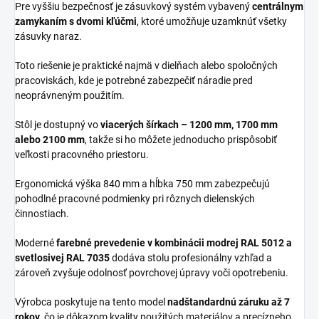
Pre vyššiu bezpečnosť je zásuvkový systém vybavený
centrálnym
zamykaním s dvomi kľúčmi
, ktoré umožňuje uzamknúť všetky
zásuvky naraz.
Toto riešenie je praktické najmä v dielňach alebo spoločných
pracoviskách, kde je potrebné zabezpečiť náradie pred
neoprávneným použitím.
Stôl je dostupný vo
viacerých šírkach – 1200 mm, 1700 mm
alebo 2100 mm
, takže si ho môžete jednoducho prispôsobiť
veľkosti pracovného priestoru.
Ergonomická výška 840 mm a hĺbka 750 mm zabezpečujú
pohodlné pracovné podmienky pri rôznych dielenských
činnostiach.
Moderné
farebné prevedenie v kombinácii modrej RAL 5012 a
svetlosivej RAL 7035
dodáva stolu profesionálny vzhľad a
zároveň zvyšuje odolnosť povrchovej úpravy voči opotrebeniu.
Výrobca poskytuje na tento model
nadštandardnú záruku až 7
rokov
, čo je dôkazom kvality použitých materiálov a precízneho