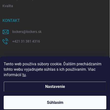
Kvalita
KONTAKT
lockers
@
lockers.sk
+421 31 381 4316
Tento web používa súbory cookie. Ďalším prechádzaním
tohto webu vyjadrujete súhlas s ich používaním. Viac
informácií
tu
.
Nastavenie
Copyright 2026
Lockers.sk
. Všetky práva vyhradené.
Upraviť nastavenie
Celozávodná dovolenka 27. 7. – 9. 8. 2026. Objednávky
cookies
prijaté v tomto období začneme spracovávať od 10. 8.
Súhlasím
2026. Ďakujeme za pochopenie.
Vytvoril Shoptet