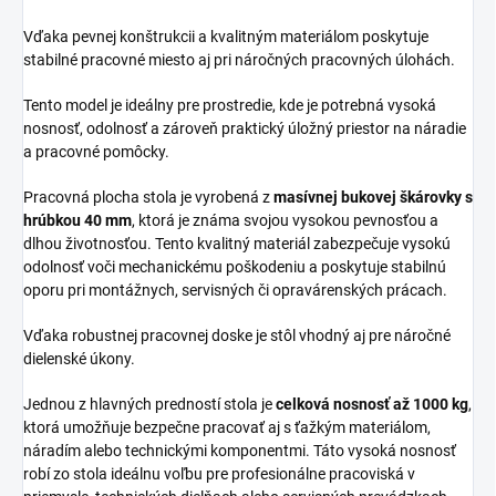
Vďaka pevnej konštrukcii a kvalitným materiálom poskytuje
stabilné pracovné miesto aj pri náročných pracovných úlohách.
Tento model je ideálny pre prostredie, kde je potrebná vysoká
nosnosť, odolnosť a zároveň praktický úložný priestor na náradie
a pracovné pomôcky.
Pracovná plocha stola je vyrobená z
masívnej bukovej škárovky s
hrúbkou 40 mm
, ktorá je známa svojou vysokou pevnosťou a
dlhou životnosťou. Tento kvalitný materiál zabezpečuje vysokú
odolnosť voči mechanickému poškodeniu a poskytuje stabilnú
oporu pri montážnych, servisných či opravárenských prácach.
Vďaka robustnej pracovnej doske je stôl vhodný aj pre náročné
dielenské úkony.
Jednou z hlavných predností stola je
celková nosnosť až 1000 kg
,
ktorá umožňuje bezpečne pracovať aj s ťažkým materiálom,
náradím alebo technickými komponentmi. Táto vysoká nosnosť
robí zo stola ideálnu voľbu pre profesionálne pracoviská v