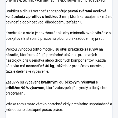
priemysle, technických dielňach alebo servisných prevádzkach.
Stabilitu a dlhú životnosť zabezpečuje
pevná zváraná oceľová
konštrukcia z profilov s hrúbkou 3 mm
, ktorá zaručuje maximálnu
pevnosť a odolnosť voči dlhodobému zaťaženiu.
Konštrukcia stola je navrhnutá tak, aby minimalizovala vibrácie a
poskytovala stabilnú pracovnú plochu pri každodennej práci.
Veľkou výhodou tohto modelu sú
štyri praktické zásuvky na
náradie
, ktoré umožňujú prehľadné uloženie pracovných
nástrojov, príslušenstva alebo drobných komponentov. Každá
zásuvka má
nosnosť až 40 kg
, takže bez problémov unesie aj
ťažšie dielenské vybavenie.
Zásuvky sú vybavené
kvalitnými guľôčkovými výsuvmi s
približne 90 % výsuvom
, ktoré zabezpečujú plynulý a tichý chod
pri otváraní.
Vďaka tomu máte všetko potrebné vždy prehľadne usporiadané a
jednoducho dostupné počas práce.