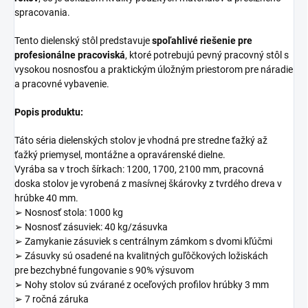
spracovania.
Tento dielenský stôl predstavuje
spoľahlivé riešenie pre
profesionálne pracoviská
, ktoré potrebujú pevný pracovný stôl s
vysokou nosnosťou a praktickým úložným priestorom pre náradie
a pracovné vybavenie.
Popis produktu:
Táto séria dielenských stolov je vhodná pre stredne ťažký až
ťažký priemysel, montážne a opravárenské dielne.
Vyrába sa v troch šírkach: 1200, 1700, 2100 mm, pracovná
doska stolov je vyrobená z masívnej škárovky z tvrdého dreva v
hrúbke 40 mm.
➢ Nosnosť stola: 1000 kg
➢ Nosnosť zásuviek: 40 kg/zásuvka
➢ Zamykanie zásuviek s centrálnym zámkom s dvomi kľúčmi
➢ Zásuvky sú osadené na kvalitných guľôčkových ložiskách
pre bezchybné fungovanie s 90% výsuvom
➢ Nohy stolov sú zvárané z oceľových profilov hrúbky 3 mm
➢ 7 ročná záruka