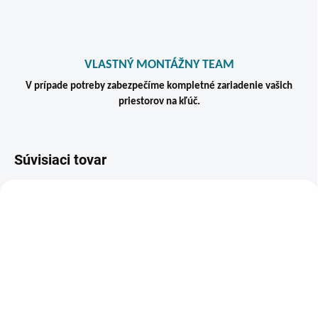
VLASTNÝ MONTÁŽNY TEAM
V prípade potreby zabezpečíme kompletné zariadenie vašich
priestorov na kľúč.
Súvisiaci tovar
VIAC ZA MENEJ
AKCIA
TIP
ZADARM
VÝPREDAJ