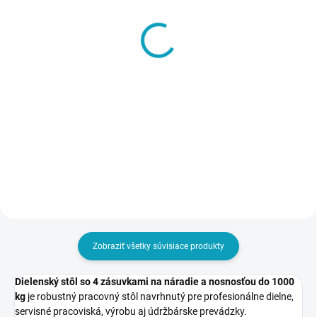
SKLADOM
SKLADOM
Montáž dielenského
Dielenská stolička A 360
stola
€408
od
€30
od €501,84 vrátane DPH
€36,90 vrátane DPH
Detail
Do košíka
Zobraziť všetky súvisiace produkty
Dielenský stôl so 4 zásuvkami na náradie a nosnosťou do 1000
kg
je robustný pracovný stôl navrhnutý pre profesionálne dielne,
servisné pracoviská, výrobu aj údržbárske prevádzky.