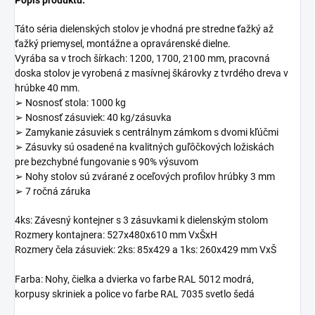
Popis produktu:
Táto séria dielenských stolov je vhodná pre stredne ťažký až
ťažký priemysel, montážne a opravárenské dielne.
Vyrába sa v troch šírkach: 1200, 1700, 2100 mm, pracovná
doska stolov je vyrobená z masívnej škárovky z tvrdého dreva v
hrúbke 40 mm.
➢ Nosnosť stola: 1000 kg
➢ Nosnosť zásuviek: 40 kg/zásuvka
➢ Zamykanie zásuviek s centrálnym zámkom s dvomi kľúčmi
➢ Zásuvky sú osadené na kvalitných guľôčkových ložiskách
pre bezchybné fungovanie s 90% výsuvom
➢ Nohy stolov sú zvárané z oceľových profilov hrúbky 3 mm
➢ 7 ročná záruka
4ks: Závesný kontejner s 3 zásuvkami k dielenským stolom
Rozmery kontajnera: 527x480x610 mm VxŠxH
Rozmery čela zásuviek: 2ks:
85x429 a 1ks: 260x429
mm VxŠ
Farba: Nohy, čielka a dvierka vo farbe RAL 5012 modrá,
korpusy skriniek a police vo farbe RAL 7035 svetlo šedá