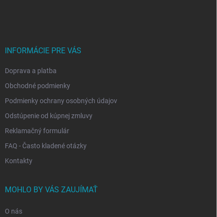
á
p
ä
t
i
INFORMÁCIE PRE VÁS
e
Doprava a platba
Obchodné podmienky
Podmienky ochrany osobných údajov
Odstúpenie od kúpnej zmluvy
Reklamačný formulár
FAQ - Často kladené otázky
Kontakty
MOHLO BY VÁS ZAUJÍMAŤ
O nás