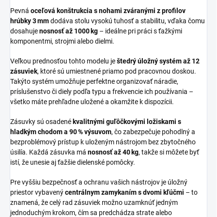
Pevná
oceľová konštrukcia s nohami zváranými z profilov
hrúbky 3 mm
dodáva stolu vysokú tuhosť a stabilitu, vďaka čomu
dosahuje
nosnosť až 1000 kg
– ideálne pri práci s ťažkými
komponentmi, strojmi alebo dielmi.
Veľkou prednosťou tohto modelu je
štedrý úložný systém až 12
zásuviek
, ktoré sú umiestnené priamo pod pracovnou doskou.
Takýto systém umožňuje perfektne organizovať náradie,
príslušenstvo či diely podľa typu a frekvencie ich používania –
všetko máte prehľadne uložené a okamžite k dispozícii.
Zásuvky sú osadené
kvalitnými guľôčkovými ložiskami s
hladkým chodom a 90 % výsuvom
, čo zabezpečuje pohodlný a
bezproblémový prístup k uloženým nástrojom bez zbytočného
úsilía. Každá zásuvka má
nosnosť až 40 kg
, takže si môžete byť
istí, že unesie aj ťažšie dielenské pomôcky.
Pre vyššiu bezpečnosť a ochranu vašich nástrojov je úložný
priestor vybavený
centrálnym zamykaním s dvomi kľúčmi
– to
znamená, že celý rad zásuviek možno uzamknúť jedným
jednoduchým krokom, čím sa predchádza strate alebo