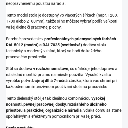
neoprávnenému použitiu náradia.
Tento model stola je dostupný vo viacerých šírkach (napr. 1200,
1700 alebo 2100 mm), takže si ho môžete vybrať podľa veľkosti
vašej dielne či pracovnej plochy.
Farebné prevedenie v
profesionálnych priemyselných farbách
RAL 5012 (modrá) a RAL 7035 (svetlosivá)
dodáva stolu
technický a moderný vzhľad, ktorý sa hodí do každého
pracovného prostredia.
Stôl sa dodáva
v rozloženom stave
, čo uľahčuje jeho dopravu a
následnú montáž priamo na mieste použitia. Vysokú kvalitu
výrobku potvrdzuje aj
dlhá 7‑ročná záruka
, ktorá vás chráni pri
každodennom intenzívnom používaní stola na pracovisku.
Tento dielenský stôl je tak ideálnou kombináciou
vysokej
nosnosti, pevnej pracovnej dosky, rozsiahleho úložného
priestoru a praktickej organizácie náradia
, vďaka čomu sa stane
spoľahlivým a efektívnym pomocníkom pri vašej práci.