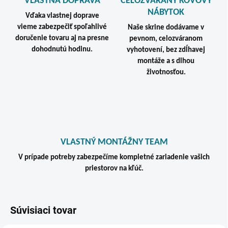
VLASTNÁ DOPRAVA
CELOZVÁRANÝ KOVOVÝ
NÁBYTOK
Vďaka vlastnej doprave
vieme zabezpečiť spoľahlivé
Naše skrine dodávame v
doručenie tovaru aj na presne
pevnom, celozváranom
dohodnutú hodinu.
vyhotovení, bez zdĺhavej
montáže a s dlhou
životnosťou.
VLASTNÝ MONTÁŽNY TEAM
V prípade potreby zabezpečíme kompletné zariadenie vašich
priestorov na kľúč.
Súvisiaci tovar