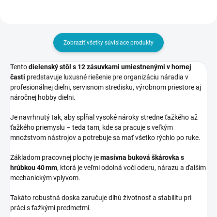
Zobraziť všetky súvisiace produkty
Tento
dielenský stôl s 12 zásuvkami umiestnenými v hornej
časti
predstavuje luxusné riešenie pre organizáciu náradia v
profesionálnej dielni, servisnom stredisku, výrobnom priestore aj
náročnej hobby dielni.
Je navrhnutý tak, aby spĺňal vysoké nároky stredne ťažkého až
ťažkého priemyslu – teda tam, kde sa pracuje s veľkým
množstvom nástrojov a potrebuje sa mať všetko rýchlo po ruke.
Základom pracovnej plochy je
masívna buková škárovka s
hrúbkou 40 mm
, ktorá je veľmi odolná voči oderu, nárazu a ďalším
mechanickým vplyvom.
Takáto robustná doska zaručuje dlhú životnosť a stabilitu pri
práci s ťažkými predmetmi.