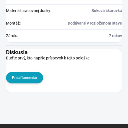
Materiál pracovnej dosky
:
Buková škárovka
Montáž
:
Dodávané v rozloženom stave
Záruka
:
7 rokov
Diskusia
Buďte prvý, kto napíše príspevok k tejto položke.
Pridať komentár
Z