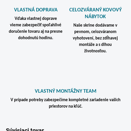
VLASTNÁ DOPRAVA
CELOZVÁRANÝ KOVOVÝ
NÁBYTOK
Vďaka vlastnej doprave
vieme zabezpečiť spoľahlivé
Naše skrine dodávame v
doručenie tovaru aj na presne
pevnom, celozváranom
dohodnutú hodinu.
vyhotovení, bez zdĺhavej
montáže a s dlhou
životnosťou.
VLASTNÝ MONTÁŽNY TEAM
V prípade potreby zabezpečíme kompletné zariadenie vašich
priestorov na kľúč.
Súvisiaci tovar