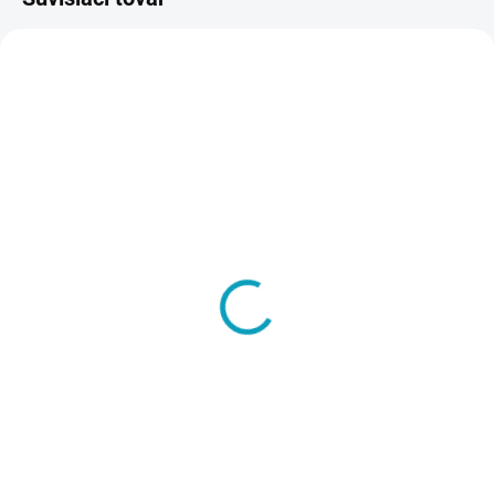
VIAC ZA MENEJ
AKCIA
TIP
ZADARM
VÝPREDAJ
SKLADOM
SKLADOM
Montáž dielenského
Dielenská stolička A 360
stola
€408
od
€30
od €501,84 vrátane DPH
€36,90 vrátane DPH
Detail
Do košíka