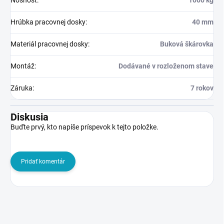
Nosnosť
:
1000 kg
Hrúbka pracovnej dosky
:
40 mm
Materiál pracovnej dosky
:
Buková škárovka
Montáž
:
Dodávané v rozloženom stave
Záruka
:
7 rokov
Diskusia
Buďte prvý, kto napíše príspevok k tejto položke.
Pridať komentár