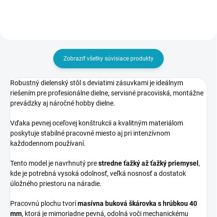
Zobraziť všetky súvisiace produkty
Robustný dielenský stôl s deviatimi zásuvkami je ideálnym
riešením pre profesionálne dielne, servisné pracoviská, montážne
prevádzky aj náročné hobby dielne.
Vďaka pevnej oceľovej konštrukcii a kvalitným materiálom
poskytuje stabilné pracovné miesto aj pri intenzívnom
každodennom používaní.
Tento model je navrhnutý pre
stredne ťažký až ťažký priemysel
,
kde je potrebná vysoká odolnosť, veľká nosnosť a dostatok
úložného priestoru na náradie.
Pracovnú plochu tvorí
masívna buková škárovka s hrúbkou 40
mm
, ktorá je mimoriadne pevná, odolná voči mechanickému