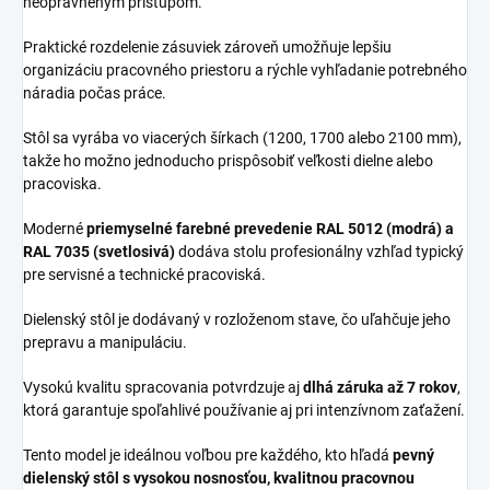
neoprávneným prístupom.
Praktické rozdelenie zásuviek zároveň umožňuje lepšiu
organizáciu pracovného priestoru a rýchle vyhľadanie potrebného
náradia počas práce.
Stôl sa vyrába vo viacerých šírkach (1200, 1700 alebo 2100 mm),
takže ho možno jednoducho prispôsobiť veľkosti dielne alebo
pracoviska.
Moderné
priemyselné farebné prevedenie RAL 5012 (modrá) a
RAL 7035 (svetlosivá)
dodáva stolu profesionálny vzhľad typický
pre servisné a technické pracoviská.
Dielenský stôl je dodávaný v rozloženom stave, čo uľahčuje jeho
prepravu a manipuláciu.
Vysokú kvalitu spracovania potvrdzuje aj
dlhá záruka až 7 rokov
,
ktorá garantuje spoľahlivé používanie aj pri intenzívnom zaťažení.
Tento model je ideálnou voľbou pre každého, kto hľadá
pevný
dielenský stôl s vysokou nosnosťou, kvalitnou pracovnou