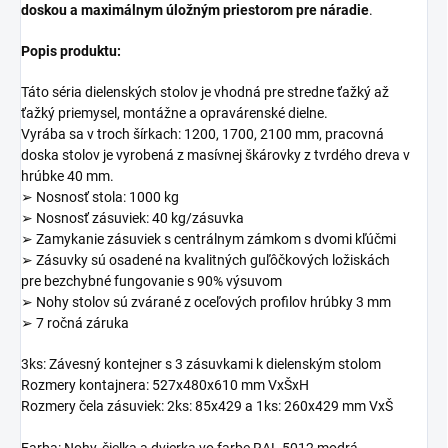
doskou a maximálnym úložným priestorom pre náradie
.
Popis produktu:
Táto séria dielenských stolov je vhodná pre stredne ťažký až
ťažký priemysel, montážne a opravárenské dielne.
Vyrába sa v troch šírkach: 1200, 1700, 2100 mm, pracovná
doska stolov je vyrobená z masívnej škárovky z tvrdého dreva v
hrúbke 40 mm.
➢ Nosnosť stola: 1000 kg
➢ Nosnosť zásuviek: 40 kg/zásuvka
➢ Zamykanie zásuviek s centrálnym zámkom s dvomi kľúčmi
➢ Zásuvky sú osadené na kvalitných guľôčkových ložiskách
pre bezchybné fungovanie s 90% výsuvom
➢ Nohy stolov sú zvárané z oceľových profilov hrúbky 3 mm
➢ 7 ročná záruka
3ks: Závesný kontejner s 3 zásuvkami k dielenským stolom
Rozmery kontajnera: 527x480x610 mm VxŠxH
Rozmery čela zásuviek: 2ks:
85x429 a 1ks: 260x429
mm VxŠ