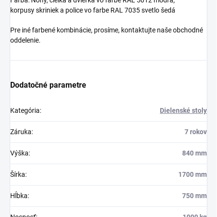
Farba: Nohy, čielka a dvierka vo farbe RAL 5012 modrá,
korpusy skriniek a police vo farbe RAL 7035 svetlo šedá
Pre iné farbené kombinácie, prosíme, kontaktujte naše obchodné
oddelenie.
Dodatočné parametre
Kategória
:
Dielenské stoly
Záruka
:
7 rokov
Výška
:
840 mm
Šírka
:
1700 mm
Hĺbka
:
750 mm