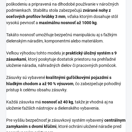
poškodeniu a pripravená na dlhodobé používanie v náročných
podmienkach. Stabilitu stola zabezpečujú
zvárané nohy z
oceľových profilov hrúbky 3 mm
, vďaka ktorým dosahuje stôl
vysokú pevnosť a
maximálnu nosnosť až 1000 kg
.
Takáto nosnosť umožňuje bezpečnú manipuláciu aj s ťažkým
dielenským náradím, komponentmi alebo materiálom.
Veľkou výhodou tohto modelu je
praktický úložný systém s 9
zásuvkami
, ktorý poskytuje dostatok priestoru na prehľadné
uloženie náradia, náhradných dielov či pracovných pomôcok.
Zásuvky sú vybavené
kvalitnými guľôčkovými pojazdmi s
hladkým chodom a až 90 % výsuvom
, čo zabezpečuje pohodlný
prístup k celému obsahu zásuvky.
Každá zásuvka má
nosnosť až 40 kg
, takže je vhodná aj na
uloženie ťažších nástrojov a dielenského vybavenia.
Pre vyššiu bezpečnosť je zásuvkový systém vybavený
centrálnym
zamykaním s dvomi kľúčmi
, ktoré ochráni uložené náradie pred