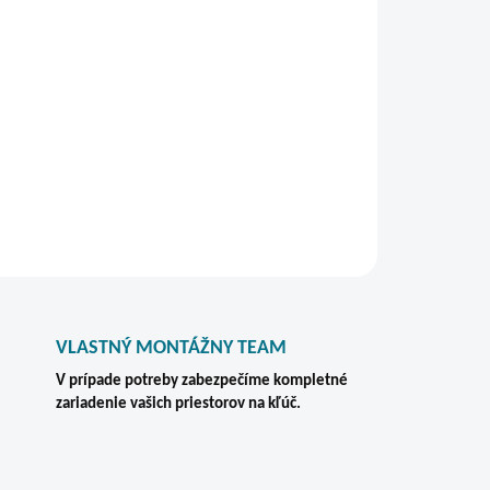
otéku na dokumenty A4 s praktickou kapacitou?
 kde potrebujete uložiť firemnú agendu
vnom kovovom prevedení.
e!
STRÁŽIŤ
VLASTNÝ MONTÁŽNY TEAM
V prípade potreby zabezpečíme kompletné
zariadenie vašich priestorov na kľúč.