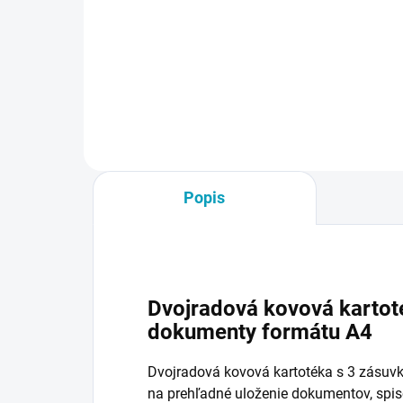
€105
byť
€9,
€129,15 vrátane DPH
Do košíka
Popis
Dvojradová kovová kartot
dokumenty formátu A4
Dvojradová kovová kartotéka s 3 zásuvk
na prehľadné uloženie dokumentov, spis