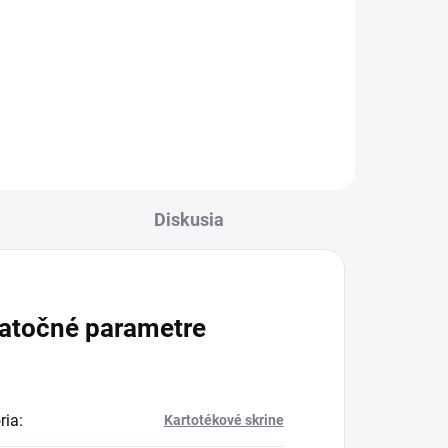
€164,82 vrátane DPH
Do košíka
Diskusia
atočné parametre
ria
:
Kartotékové skrine