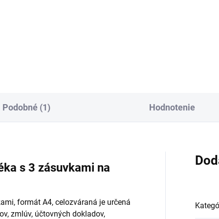
€5,41 vrátane DPH
 v košíku 10x
84 vrátane DPH
Do košíka
Do košíka
Podobné (1)
Hodnotenie
Dod
éka s 3 zásuvkami na
ami, formát A4, celozváraná je určená
Kategó
ov, zmlúv, účtovných dokladov,