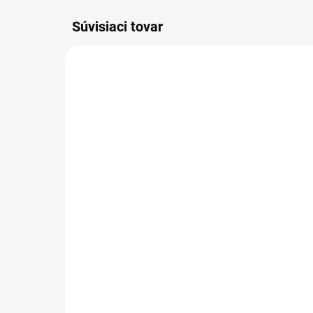
Súvisiaci tovar
VIAC ZA MENEJ
ZADARMO
VYRÁBANÉ NA ZÁKLADE
Vyn
OBJEDNÁVKY - DO 14 DNÍ
tov
Šatníková lavička, dĺžka
- P
1500 mm
ks 
€8