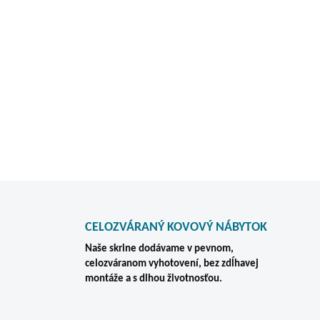
Potrebujete dvojradovú kart
Tento model odporúčame tam,
prehľadne, oddelene a v pe
Vyrobené v Českej Republik
DETAILNÉ INFORMÁCIE
CELOZVÁRANÝ KOVOVÝ NÁBYTOK
Naše skrine dodávame v pevnom,
celozváranom vyhotovení, bez zdĺhavej
montáže a s dlhou životnosťou.