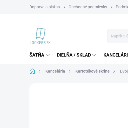
Prejsť
Doprava a platba
Obchodné podmienky
Podmie
na
obsah
ŠATŇA
DIELŇA / SKLAD
KANCELÁR
Domov
Kancelária
Kartotékové skrine
Dvoj
Neohodnotené
Podrobnosti hodnote
VIAC ZA MENEJ