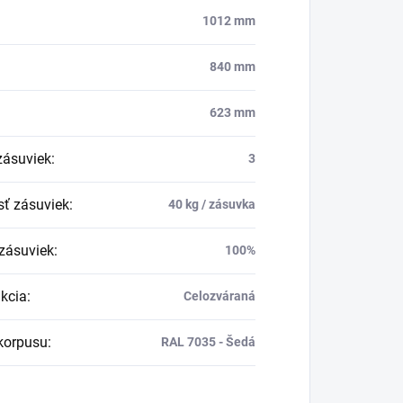
1012 mm
840 mm
623 mm
zásuviek
:
3
ť zásuviek
:
40 kg / zásuvka
zásuviek
:
100%
kcia
:
Celozváraná
korpusu
:
RAL 7035 - Šedá