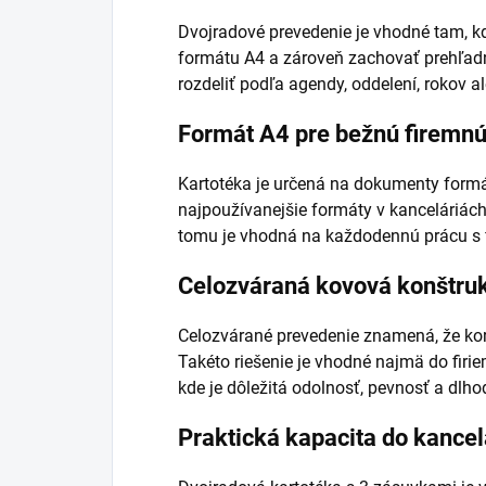
Dvojradové prevedenie je vhodné tam, k
formátu A4 a zároveň zachovať prehľad
rozdeliť podľa agendy, oddelení, rokov 
Formát A4 pre bežnú firemn
Kartotéka je určená na dokumenty formát
najpoužívanejšie formáty v kanceláriách
tomu je vhodná na každodennú prácu s
Celozváraná kovová konštru
Celozvárané prevedenie znamená, že korp
Takéto riešenie je vhodné najmä do firi
kde je dôležitá odolnosť, pevnosť a dlh
Praktická kapacita do kancel