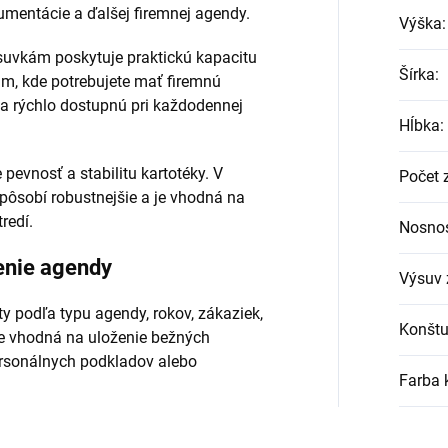
umentácie a ďalšej firemnej agendy.
Výška
:
uvkám poskytuje praktickú kapacitu
Šírka
:
m, kde potrebujete mať firemnú
a rýchlo dostupnú pri každodennej
Hĺbka
:
pevnosť a stabilitu kartotéky. V
Počet 
ôsobí robustnejšie a je vhodná na
redí.
Nosnos
enie agendy
Výsuv 
y podľa typu agendy, rokov, zákaziek,
Konštu
je vhodná na uloženie bežných
ersonálnych podkladov alebo
Farba 