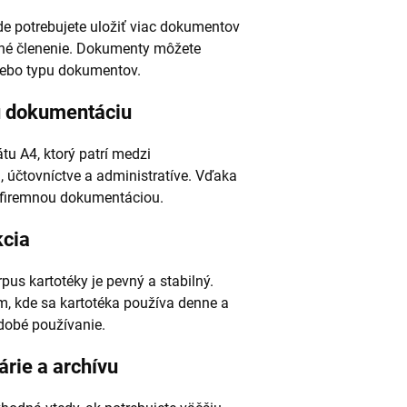
de potrebujete uložiť viac dokumentov
né členenie. Dokumenty môžete
alebo typu dokumentov.
ú dokumentáciu
u A4, ktorý patrí medzi
, účtovníctve a administratíve. Vďaka
 firemnou dokumentáciou.
kcia
us kartotéky je pevný a stabilný.
em, kde sa kartotéka používa denne a
odobé používanie.
árie a archívu