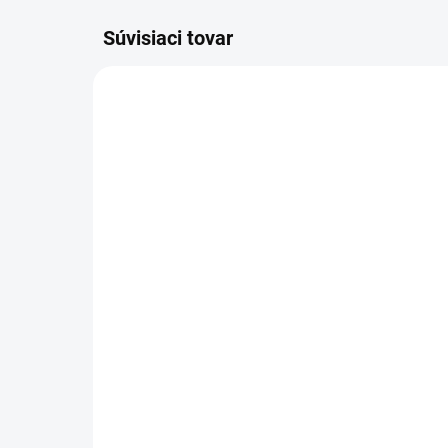
Súvisiaci tovar
VIAC ZA MENEJ
ZADARMO
VYRÁBANÉ NA ZÁKLADE
Vyn
OBJEDNÁVKY - DO 14 DNÍ
tov
Šatníková lavička, dĺžka
- P
1500 mm
ks 
€8