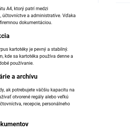
u A4, ktorý patrí medzi
, účtovníctve a administratíve. Vďaka
 firemnou dokumentáciou.
kcia
us kartotéky je pevný a stabilný.
em, kde sa kartotéka používa denne a
odobé používanie.
árie a archívu
y, ak potrebujete väčšiu kapacitu na
žívať otvorené regály alebo veľkú
účtovníctva, recepcie, personálneho
dokumentov