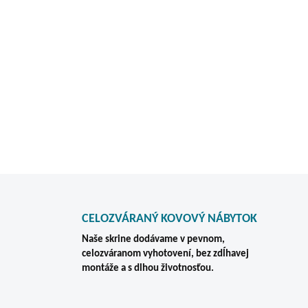
Potrebujete odolnú kartoték
model odporúčame tam, kde p
agendy prehľadne, oddelene
Vyrobené v Českej Republik
DETAILNÉ INFORMÁCIE
CELOZVÁRANÝ KOVOVÝ NÁBYTOK
Naše skrine dodávame v pevnom,
celozváranom vyhotovení, bez zdĺhavej
montáže a s dlhou životnosťou.