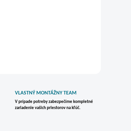
u na dokumenty A4 s väčšou kapacitou? Tento
otrebujete uložiť väčšie množstvo firemnej
 a v pevnom kovovom prevedení.
e!
STRÁŽIŤ
VLASTNÝ MONTÁŽNY TEAM
V prípade potreby zabezpečíme kompletné
zariadenie vašich priestorov na kľúč.