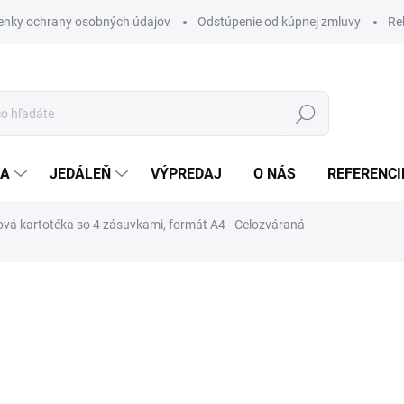
nky ochrany osobných údajov
Odstúpenie od kúpnej zmluvy
Re
Hľadať
IA
JEDÁLEŇ
VÝPREDAJ
O NÁS
REFERENCI
vá kartotéka so 4 zásuvkami, formát A4 - Celozváraná
nia
€198
/ ks
ZADARMO
€243,54 vrátane DPH
Jednotková
SKLADOM
(>5 KS)