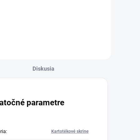
€164,82 vrátane DPH
Do košíka
Diskusia
atočné parametre
ria
:
Kartotékové skrine