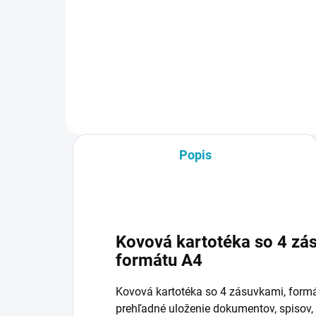
€105
byť
€9,
€129,15 vrátane DPH
Do košíka
Popis
Kovová kartotéka so 4 z
formátu A4
Kovová kartotéka so 4 zásuvkami, formá
prehľadné uloženie dokumentov, spisov,