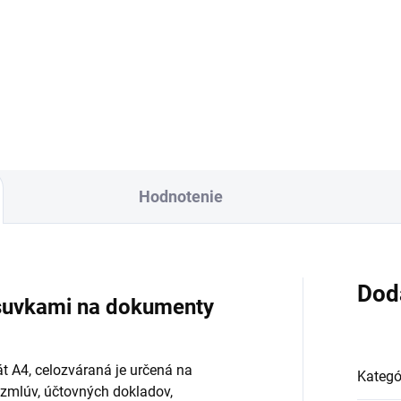
€5,41 vrátane DPH
 v košíku 10x
84 vrátane DPH
Do košíka
Do košíka
Hodnotenie
Dod
ásuvkami na dokumenty
t A4, celozváraná je určená na
Kategó
 zmlúv, účtovných dokladov,