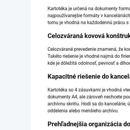
Kartotéka je určená na dokumenty formát
najpoužívanejšie formáty v kanceláriách
tomu je vhodná na každodennú prácu s
Celozváraná kovová konštru
Celozvárané prevedenie znamená, že korp
Takéto riešenie je vhodné najmä do firi
kde je dôležitá odolnosť, pevnosť a dlh
Kapacitné riešenie do kancel
Kartotéka so 4 zásuvkami je vhodná vted
dokumenty A4, ale zároveň nechcete pou
archívnu skriňu. Hodí sa do kancelárie, 
oddelenia alebo menšieho archívu.
Prehľadnejšia organizácia 