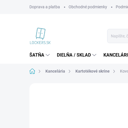
Prejsť
Doprava a platba
Obchodné podmienky
Podmie
na
obsah
ŠATŇA
DIELŇA / SKLAD
KANCELÁR
Domov
Kancelária
Kartotékové skrine
Kovo
Neohodnotené
Podrobnosti hodnote
VIAC ZA MENEJ