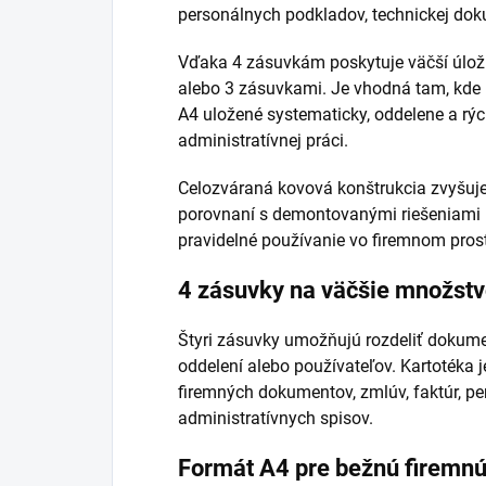
personálnych podkladov, technickej dok
Vďaka 4 zásuvkám poskytuje väčší úložn
alebo 3 zásuvkami. Je vhodná tam, kde
A4 uložené systematicky, oddelene a rý
administratívnej práci.
Celozváraná kovová konštrukcia zvyšuje 
porovnaní s demontovanými riešeniami p
pravidelné používanie vo firemnom prost
4 zásuvky na väčšie množst
Štyri zásuvky umožňujú rozdeliť dokume
oddelení alebo používateľov. Kartotéka 
firemných dokumentov, zmlúv, faktúr, p
administratívnych spisov.
Formát A4 pre bežnú firemn