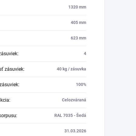
1320 mm
405 mm
623 mm
zásuviek
:
4
ť zásuviek
:
40 kg / zásuvka
zásuviek
:
100%
kcia
:
Celozváraná
korpusu
:
RAL 7035 - Šedá
31.03.2026