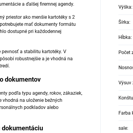
umentácie a ďalšej firemnej agendy.
Výška
:
ý priestor ako menšie kartotéky s 2
Šírka
:
 potrebujete mať dokumenty formátu
chlo dostupné pri každodennej
Hĺbka
:
pevnosť a stabilitu kartotéky. V
Počet 
ôsobí robustnejšie a je vhodná na
redí.
Nosnos
vo dokumentov
Výsuv 
nty podľa typu agendy, rokov, zákaziek,
Konštu
je vhodná na uloženie bežných
ersonálnych podkladov alebo
Farba 
ú dokumentáciu
sale
: