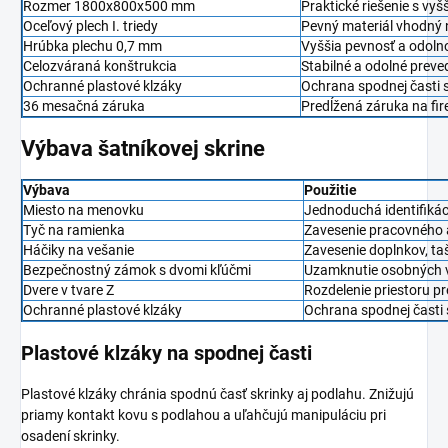
Rozmer 1800x800x500 mm
Praktické riešenie s vy
Oceľový plech I. triedy
Pevný materiál vhodný
Hrúbka plechu 0,7 mm
Vyššia pevnosť a odoln
Celozváraná konštrukcia
Stabilné a odolné preve
Ochranné plastové klzáky
Ochrana spodnej časti 
36 mesačná záruka
Predĺžená záruka na fi
Výbava šatníkovej skrine
Výbava
Použitie
Miesto na menovku
Jednoduchá identifikáci
Tyč na ramienka
Zavesenie pracovného a
Háčiky na vešanie
Zavesenie doplnkov, t
Bezpečnostný zámok s dvomi kľúčmi
Uzamknutie osobných v
Dvere v tvare Z
Rozdelenie priestoru pr
Ochranné plastové klzáky
Ochrana spodnej časti 
Plastové klzáky na spodnej časti
Plastové klzáky chránia spodnú časť skrinky aj podlahu. Znižujú
priamy kontakt kovu s podlahou a uľahčujú manipuláciu pri
osadení skrinky.