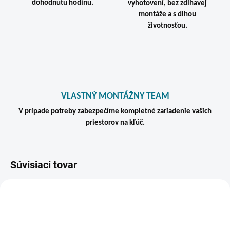
dohodnutú hodinu.
vyhotovení, bez zdĺhavej
montáže a s dlhou
životnosťou.
VLASTNÝ MONTÁŽNY TEAM
V prípade potreby zabezpečíme kompletné zariadenie vašich
priestorov na kľúč.
Súvisiaci tovar
VIAC ZA MENEJ
ZADARMO