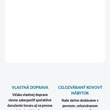
záruku. Ochranné plastové klzáky na spodku skrine chránia
podlahu a spodnú časť skrine pri používaní.
Ventilačné otvory sú umiestnené na zadnej strane skrine, vďaka
čomu nie je možný priamy pohľad na osobné veci používateľov.
Toto riešenie zároveň znižuje riziko neoprávneného vniknutia do
skriniek.
DETAILNÉ INFORMÁCIE
STRÁŽIŤ
VLASTNÁ DOPRAVA
CELOZVÁRANÝ KOVOVÝ
NÁBYTOK
Vďaka vlastnej doprave
vieme zabezpečiť spoľahlivé
Naše skrine dodávame v
doručenie tovaru aj na presne
pevnom, celozváranom