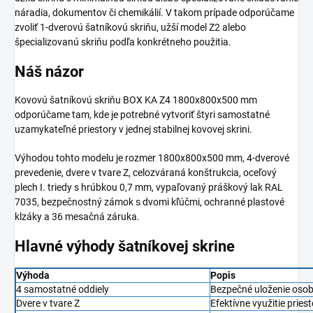
náradia, dokumentov či chemikálií. V takom prípade odporúčame
zvoliť 1-dverovú šatníkovú skriňu, užší model Z2 alebo
špecializovanú skriňu podľa konkrétneho použitia.
Náš názor
Kovovú šatníkovú skriňu BOX KA Z4 1800x800x500 mm
odporúčame tam, kde je potrebné vytvoriť štyri samostatné
uzamykateľné priestory v jednej stabilnej kovovej skrini.
Výhodou tohto modelu je rozmer 1800x800x500 mm, 4-dverové
prevedenie, dvere v tvare Z, celozváraná konštrukcia, oceľový
plech I. triedy s hrúbkou 0,7 mm, vypaľovaný práškový lak RAL
7035, bezpečnostný zámok s dvomi kľúčmi, ochranné plastové
klzáky a 36 mesačná záruka.
Hlavné výhody šatníkovej skrine
Výhoda
Popis
4 samostatné oddiely
Bezpečné uloženie osob
Dvere v tvare Z
Efektívne využitie priest