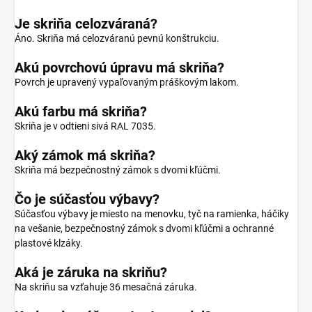
Je skriňa celozváraná?
Áno. Skriňa má celozváranú pevnú konštrukciu.
Akú povrchovú úpravu má skriňa?
Povrch je upravený vypaľovaným práškovým lakom.
Akú farbu má skriňa?
Skriňa je v odtieni sivá RAL 7035.
Aký zámok má skriňa?
Skriňa má bezpečnostný zámok s dvomi kľúčmi.
Čo je súčasťou výbavy?
Súčasťou výbavy je miesto na menovku, tyč na ramienka, háčiky
na vešanie, bezpečnostný zámok s dvomi kľúčmi a ochranné
plastové klzáky.
Aká je záruka na skriňu?
Na skriňu sa vzťahuje 36 mesačná záruka.