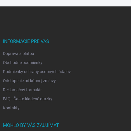
Z
á
p
ä
t
i
INFORMÁCIE PRE VÁS
e
Doprava a platba
Obchodné podmienky
Podmienky ochrany osobných údajov
Odstúpenie od kúpnej zmluvy
Reklamačný formulár
FAQ - Často kladené otázky
Kontakty
MOHLO BY VÁS ZAUJÍMAŤ