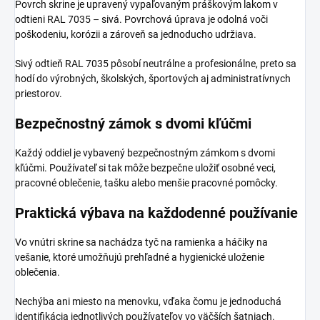
Povrch skrine je upravený vypaľovaným práškovým lakom v
odtieni RAL 7035 – sivá. Povrchová úprava je odolná voči
poškodeniu, korózii a zároveň sa jednoducho udržiava.
Sivý odtieň RAL 7035 pôsobí neutrálne a profesionálne, preto sa
hodí do výrobných, školských, športových aj administratívnych
priestorov.
Bezpečnostný zámok s dvomi kľúčmi
Každý oddiel je vybavený bezpečnostným zámkom s dvomi
kľúčmi. Používateľ si tak môže bezpečne uložiť osobné veci,
pracovné oblečenie, tašku alebo menšie pracovné pomôcky.
Praktická výbava na každodenné používanie
Vo vnútri skrine sa nachádza tyč na ramienka a háčiky na
vešanie, ktoré umožňujú prehľadné a hygienické uloženie
oblečenia.
Nechýba ani miesto na menovku, vďaka čomu je jednoduchá
identifikácia jednotlivých používateľov vo väčších šatniach.