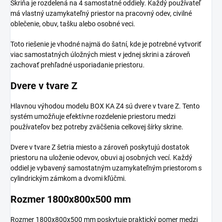
Skriňa je rozdelená na 4 samostatné oddiely. Každý používateľ
má vlastný uzamykateľný priestor na pracovný odev, civilné
oblečenie, obuv, tašku alebo osobné veci.
Toto riešenie je vhodné najmä do šatní, kde je potrebné vytvoriť
viac samostatných úložných miest v jednej skrini a zároveň
zachovať prehľadné usporiadanie priestoru.
Dvere v tvare Z
Hlavnou výhodou modelu BOX KA Z4 sú dvere v tvare Z. Tento
systém umožňuje efektívne rozdelenie priestoru medzi
používateľov bez potreby zväčšenia celkovej šírky skrine.
Dvere v tvare Z šetria miesto a zároveň poskytujú dostatok
priestoru na uloženie odevov, obuvi aj osobných vecí. Každý
oddiel je vybavený samostatným uzamykateľným priestorom s
cylindrickým zámkom a dvomi kľúčmi.
Rozmer 1800x800x500 mm
Rozmer 1800x800x500 mm poskytuje praktický pomer medzi