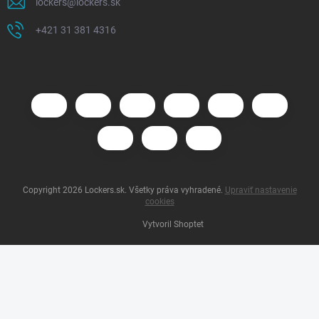
lockers
@
lockers.sk
+421 31 381 4316
Copyright 2026
Lockers.sk
. Všetky práva vyhradené.
Upraviť nastavenie
cookies
Vytvoril Shoptet