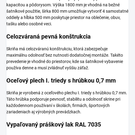
kapacitou a pôdorysom. Výška 1800 mm je vhodná na bežné
šatníkové použitie, šírka 800 mm umožňuje vytvoriť 4 samostatné
oddiely a hĺbka 500 mm poskytuje priestor na oblečenie, obuv,
tašku alebo osobné veci.
Celozváraná pevná konštrukcia
Skriňa má celozváranú konštrukciu, ktorá zabezpečuje
maximálnu odolnosť bez nutnosti dodatočnej montáže. Takéto
prevedenie je vhodné do priestorov, kde sa šatníkové vybavenie
používa denne a musí zvládnuť vyššiu záťaž.
Oceľový plech I. triedy s hrúbkou 0,7 mm
Skriňa je vyrobená z oceľového plechu I. triedy s hrúbkou 0,7 mm.
Táto hrúbka podporuje pevnosť, stabilitu a odolnosť skrine pri
každodennom používaní v školách, firmách, športových
zariadeniach aj výrobných prevádzkach.
Vypaľovaný práškový lak RAL 7035