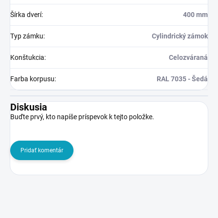
Šírka dverí
:
400 mm
Typ zámku
:
Cylindrický zámok
Konštukcia
:
Celozváraná
Farba korpusu
:
RAL 7035 - Šedá
Diskusia
Buďte prvý, kto napíše príspevok k tejto položke.
Pridať komentár