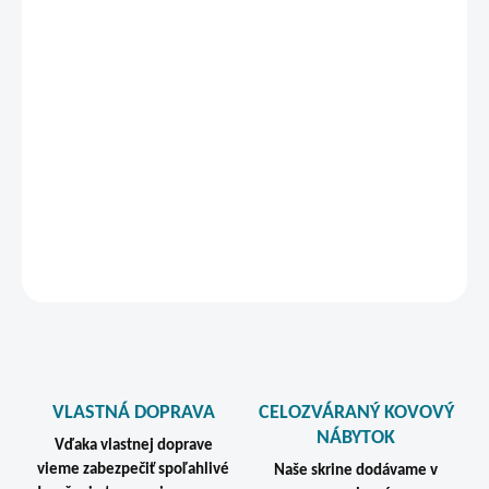
vypaľovaným práškovým lakom v odtieni RAL 7035 a 36 mesačnú
záruku. Ochranné plastové klzáky na spodku skrine chránia
podlahu a spodnú časť skrine pri používaní.
Ventilačné otvory sú umiestnené na zadnej strane skrine, vďaka
čomu nie je možný priamy pohľad na osobné veci používateľov.
Toto riešenie zároveň znižuje riziko neoprávneného vniknutia do
skriniek.
DETAILNÉ INFORMÁCIE
STRÁŽIŤ
VLASTNÁ DOPRAVA
CELOZVÁRANÝ KOVOVÝ
NÁBYTOK
Vďaka vlastnej doprave
vieme zabezpečiť spoľahlivé
Naše skrine dodávame v