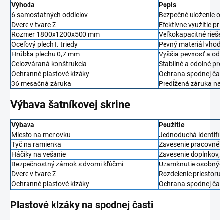
Výhoda
Popis
6 samostatných oddielov
Bezpečné uloženie o
Dvere v tvare Z
Efektívne využitie pr
Rozmer 1800x1200x500 mm
Veľkokapacitné rieše
Oceľový plech I. triedy
Pevný materiál vho
Hrúbka plechu 0,7 mm
Vyššia pevnosť a od
Celozváraná konštrukcia
Stabilné a odolné pr
Ochranné plastové klzáky
Ochrana spodnej čas
36 mesačná záruka
Predĺžená záruka na
Výbava šatníkovej skrine
Výbava
Použitie
Miesto na menovku
Jednoduchá identifik
Tyč na ramienka
Zavesenie pracovnéh
Háčiky na vešanie
Zavesenie doplnkov
Bezpečnostný zámok s dvomi kľúčmi
Uzamknutie osobnýc
Dvere v tvare Z
Rozdelenie priestoru
Ochranné plastové klzáky
Ochrana spodnej čas
Plastové klzáky na spodnej časti