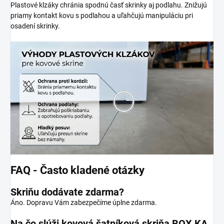
Plastové klzáky chránia spodnú časť skrinky aj podlahu. Znižujú
priamy kontakt kovu s podlahou a uľahčujú manipuláciu pri
osadení skrinky.
FAQ - Často kladené otázky
Skriňu dodávate zdarma?
Áno. Dopravu Vám zabezpečíme úplne zdarma.
Na čo slúži kovová šatníková skriňa BOX KA