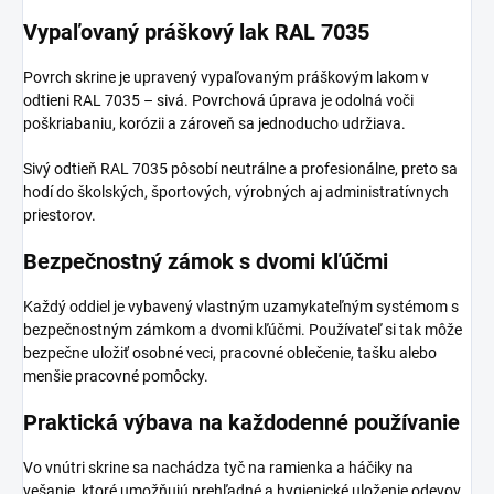
Vypaľovaný práškový lak RAL 7035
Povrch skrine je upravený vypaľovaným práškovým lakom v
odtieni RAL 7035 – sivá. Povrchová úprava je odolná voči
poškriabaniu, korózii a zároveň sa jednoducho udržiava.
Sivý odtieň RAL 7035 pôsobí neutrálne a profesionálne, preto sa
hodí do školských, športových, výrobných aj administratívnych
priestorov.
Bezpečnostný zámok s dvomi kľúčmi
Každý oddiel je vybavený vlastným uzamykateľným systémom s
bezpečnostným zámkom a dvomi kľúčmi. Používateľ si tak môže
bezpečne uložiť osobné veci, pracovné oblečenie, tašku alebo
menšie pracovné pomôcky.
Praktická výbava na každodenné používanie
Vo vnútri skrine sa nachádza tyč na ramienka a háčiky na
vešanie, ktoré umožňujú prehľadné a hygienické uloženie odevov.