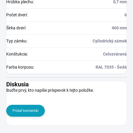
Hrúbka plechu
:
0,7 mm
Počet dverí
:
6
Šírka dverí
:
400 mm
Typ zámku
:
Cylindrický zámok
Konštukcia
:
Celozváraná
Farba korpusu
:
RAL 7035 - Šedá
Diskusia
Buďte prvý, kto napíše príspevok k tejto položke.
Pridať komentár