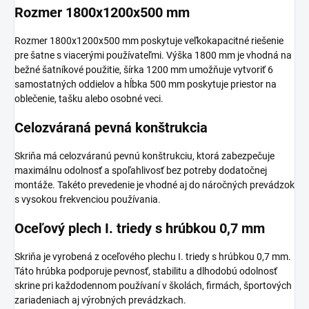
Rozmer 1800x1200x500 mm
Rozmer 1800x1200x500 mm poskytuje veľkokapacitné riešenie
pre šatne s viacerými používateľmi. Výška 1800 mm je vhodná na
bežné šatníkové použitie, šírka 1200 mm umožňuje vytvoriť 6
samostatných oddielov a hĺbka 500 mm poskytuje priestor na
oblečenie, tašku alebo osobné veci.
Celozváraná pevná konštrukcia
Skriňa má celozváranú pevnú konštrukciu, ktorá zabezpečuje
maximálnu odolnosť a spoľahlivosť bez potreby dodatočnej
montáže. Takéto prevedenie je vhodné aj do náročných prevádzok
s vysokou frekvenciou používania.
Oceľový plech I. triedy s hrúbkou 0,7 mm
Skriňa je vyrobená z oceľového plechu I. triedy s hrúbkou 0,7 mm.
Táto hrúbka podporuje pevnosť, stabilitu a dlhodobú odolnosť
skrine pri každodennom používaní v školách, firmách, športových
zariadeniach aj výrobných prevádzkach.