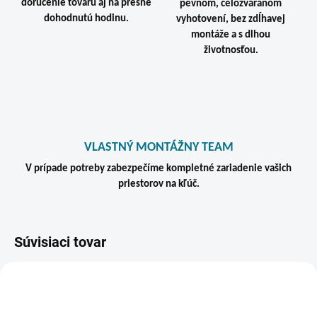
doručenie tovaru aj na presne
pevnom, celozváranom
dohodnutú hodinu.
vyhotovení, bez zdĺhavej
montáže a s dlhou
životnosťou.
VLASTNÝ MONTÁŽNY TEAM
V prípade potreby zabezpečíme kompletné zariadenie vašich
priestorov na kľúč.
Súvisiaci tovar
VIAC ZA MENEJ
ZADARMO