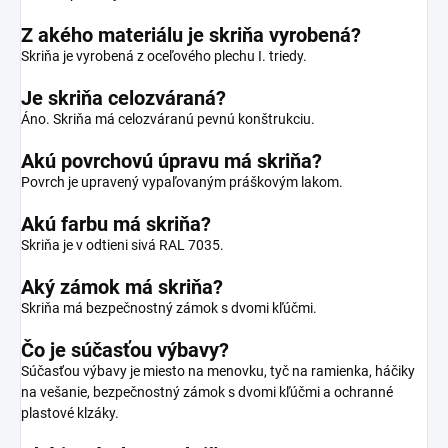
Z akého materiálu je skriňa vyrobená?
Skriňa je vyrobená z oceľového plechu I. triedy.
Je skriňa celozváraná?
Áno. Skriňa má celozváranú pevnú konštrukciu.
Akú povrchovú úpravu má skriňa?
Povrch je upravený vypaľovaným práškovým lakom.
Akú farbu má skriňa?
Skriňa je v odtieni sivá RAL 7035.
Aký zámok má skriňa?
Skriňa má bezpečnostný zámok s dvomi kľúčmi.
Čo je súčasťou výbavy?
Súčasťou výbavy je miesto na menovku, tyč na ramienka, háčiky
na vešanie, bezpečnostný zámok s dvomi kľúčmi a ochranné
plastové klzáky.