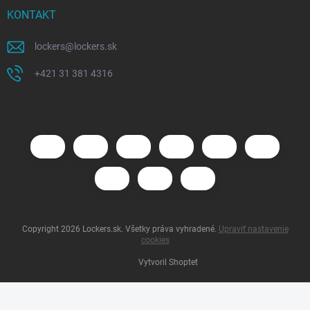
KONTAKT
lockers
@
lockers.sk
+421 31 381 4316
Copyright 2026
Lockers.sk
. Všetky práva vyhradené.
Upraviť nastavenie
cookies
Vytvoril Shoptet