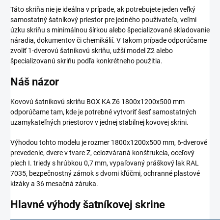
Táto skriňa nie je ideálna v prípade, ak potrebujete jeden veľký
samostatný šatníkový priestor pre jedného používateľa, veľmi
úzku skriňu s minimálnou šírkou alebo špecializované skladovanie
náradia, dokumentov či chemikálií. V takom prípade odporúčame
zvoliť 1-dverovú šatníkovú skriňu, užší model Z2 alebo
špecializovanú skriňu podľa konkrétneho použitia.
Náš názor
Kovovú šatníkovú skriňu BOX KA Z6 1800x1200x500 mm
odporúčame tam, kde je potrebné vytvoriť šesť samostatných
uzamykateľných priestorov v jednej stabilnej kovovej skrini.
Výhodou tohto modelu je rozmer 1800x1200x500 mm, 6-dverové
prevedenie, dvere v tvare Z, celozváraná konštrukcia, oceľový
plech I. triedy s hrúbkou 0,7 mm, vypaľovaný práškový lak RAL
7035, bezpečnostný zámok s dvomi kľúčmi, ochranné plastové
klzáky a 36 mesačná záruka.
Hlavné výhody šatníkovej skrine