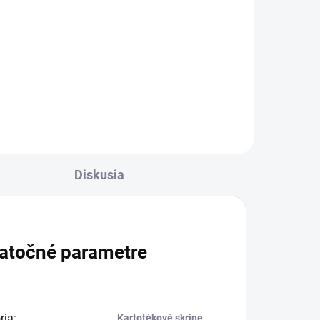
výbavy / Biela
€44
€54,12 vrátane DPH
l
Do košíka
Diskusia
atočné parametre
ria
:
Kartotékové skrine