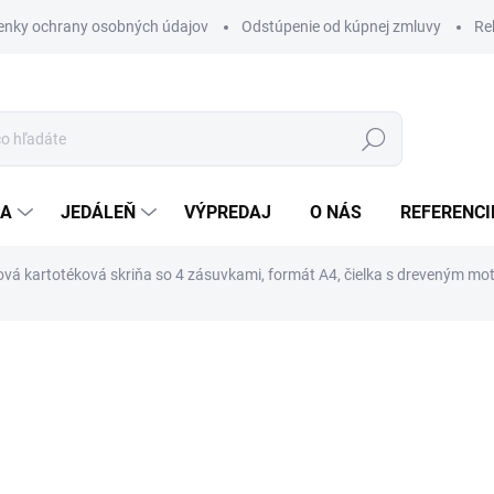
nky ochrany osobných údajov
Odstúpenie od kúpnej zmluvy
Re
Hľadať
IA
JEDÁLEŇ
VÝPREDAJ
O NÁS
REFERENCI
vá kartotéková skriňa so 4 zásuvkami, formát A4, čielka s dreveným mo
nia
€162
/ ks
ZADARMO
€199,26
vrátane DPH
Jednotková
SKLADOM