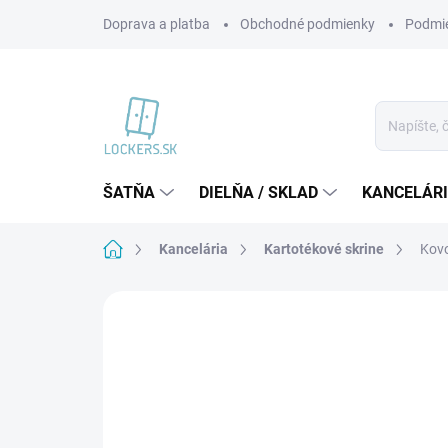
Prejsť
Doprava a platba
Obchodné podmienky
Podmie
na
obsah
ŠATŇA
DIELŇA / SKLAD
KANCELÁR
Domov
Kancelária
Kartotékové skrine
Kovo
Neohodnotené
Podrobnosti hodnote
VIAC ZA MENEJ