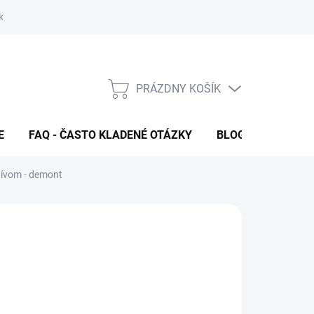
klamačný formulár
FAQ - Často kladené otázky
Kontakty
PRÁZDNY KOŠÍK
NÁKUPNÝ
KOŠÍK
E
FAQ - ČASTO KLADENÉ OTÁZKY
BLOG
tívom - demont