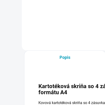
od €47,97 vrátane DPH
€1
€15
Detail
Popis
Kartotéková skriňa so 4 
formátu A4
Kovová kartotéková skriňa so 4 zásuvka