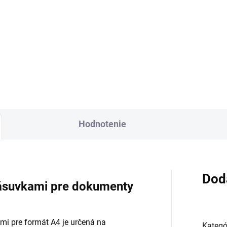
26
od €62,73 vrátane DPH
4,98 vrátane DPH
Detai
Detail
Hodnotenie
Dod
zásuvkami pre dokumenty
mi pre formát A4 je určená na
Kategó