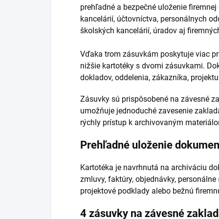
prehľadné a bezpečné uloženie firemne
kancelárií, účtovníctva, personálnych od
školských kancelárií, úradov aj firemnýc
Vďaka trom zásuvkám poskytuje viac pr
nižšie kartotéky s dvomi zásuvkami. Do
dokladov, oddelenia, zákazníka, projekt
Zásuvky sú prispôsobené na závesné zak
umožňuje jednoduché zavesenie zaklada
rýchly prístup k archivovaným materiál
Prehľadné uloženie dokumen
Kartotéka je navrhnutá na archiváciu do
zmluvy, faktúry, objednávky, personálne
projektové podklady alebo bežnú firemnú
4 zásuvky na závesné zakla