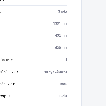
a
:
3 roky
1331 mm
452 mm
620 mm
zásuviek
:
4
ť zásuviek
:
45 kg / zásuvka
zásuviek
:
100%
korpusu
:
Biela