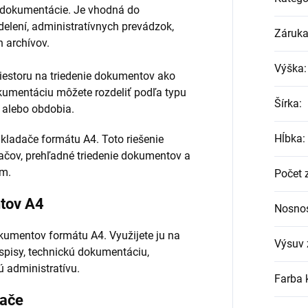
j dokumentácie. Je vhodná do
delení, administratívnych prevádzok,
Záruk
h archívov.
Výška
:
iestoru na triedenie dokumentov ako
kumentáciu môžete rozdeliť podľa typu
Šírka
:
u alebo obdobia.
Hĺbka
:
ladače formátu A4. Toto riešenie
čov, prehľadné triedenie dokumentov a
om.
Počet 
tov A4
Nosnos
kumentov formátu A4. Využijete ju na
Výsuv 
 spisy, technickú dokumentáciu,
 administratívu.
Farba 
dače