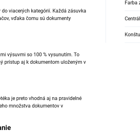
Farba 
do viacerých kategórií. Každá zásuvka
dačov, vďaka čomu sú dokumenty
Centrá
Konštu
ými výsuvmi so 100 % vysunutím. To
ný prístup aj k dokumentom uloženým v
éka je preto vhodná aj na pravidelné
šieho množstva dokumentov v
anie