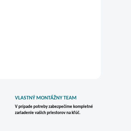
bsahu zásuvky. Nosnosť jednej zásuvky je 45 kg.
v zabezpečuje centrálne cylindrické zamykanie
 sa dodáva s 2 ks kľúčmi a je vhodná na
celárskom prostredí.
STRÁŽIŤ
VLASTNÝ MONTÁŽNY TEAM
V prípade potreby zabezpečíme kompletné
zariadenie vašich priestorov na kľúč.