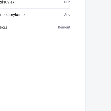
zásuviek
:
Dub
lne zamykanie
:
Áno
kcia
:
Demont