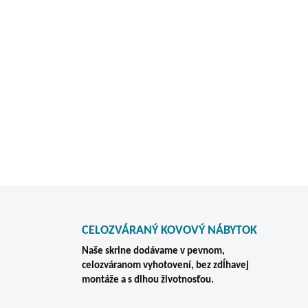
pohodlný prístup k celému o
Bezpečné uloženie dokumento
všetkých zásuviek. Kartotéka
každodenné používanie v kan
DETAILNÉ INFORMÁCIE
CELOZVÁRANÝ KOVOVÝ NÁBYTOK
Naše skrine dodávame v pevnom,
celozváranom vyhotovení, bez zdĺhavej
montáže a s dlhou životnosťou.