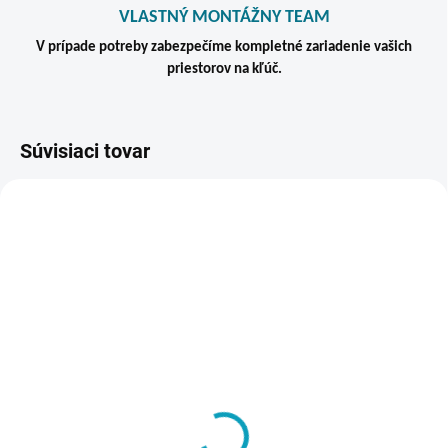
VLASTNÝ MONTÁŽNY TEAM
V prípade potreby zabezpečíme kompletné zariadenie vašich
priestorov na kľúč.
Súvisiaci tovar
VIAC ZA MENEJ
ZADARMO
SKLADOM
VYRÁBANÉ NA ZÁKLADE
Vynáška a inštalácia
OBJEDNÁVKY - DO 14 DNÍ