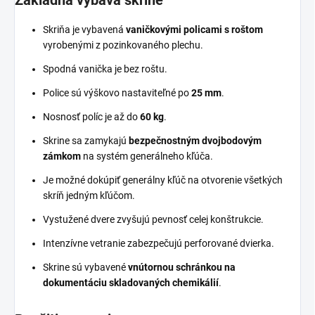
Skriňa je vybavená
vaničkovými policami s roštom
vyrobenými z pozinkovaného plechu.
Spodná vanička je bez roštu.
Police sú výškovo nastaviteľné po
25 mm
.
Nosnosť políc je až do
60 kg
.
Skrine sa zamykajú
bezpečnostným dvojbodovým
zámkom
na systém generálneho kľúča.
Je možné dokúpiť generálny kľúč na otvorenie všetkých
skríň jedným kľúčom.
Vystužené dvere zvyšujú pevnosť celej konštrukcie.
Intenzívne vetranie zabezpečujú perforované dvierka.
Skrine sú vybavené
vnútornou schránkou na
dokumentáciu skladovaných chemikálií
.