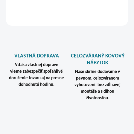
DETAILNÉ INFORMÁCIE
STRÁŽIŤ
VLASTNÁ DOPRAVA
CELOZVÁRANÝ KOVOVÝ
NÁBYTOK
Vďaka vlastnej doprave
vieme zabezpečiť spoľahlivé
Naše skrine dodávame v
doručenie tovaru aj na presne
pevnom, celozváranom
dohodnutú hodinu.
vyhotovení, bez zdĺhavej
montáže a s dlhou
životnosťou.