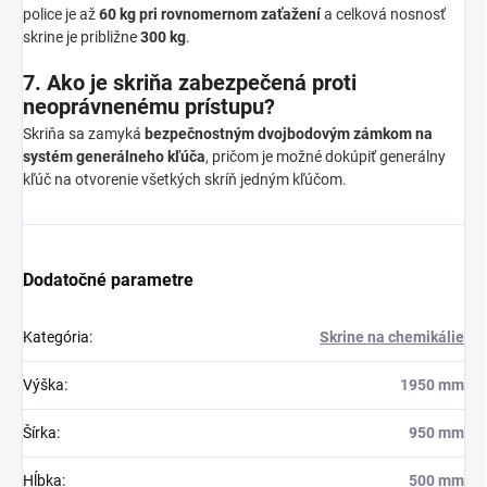
police je až
60 kg pri rovnomernom zaťažení
a celková nosnosť
skrine je približne
300 kg
.
7. Ako je skriňa zabezpečená proti
neoprávnenému prístupu?
Skriňa sa zamyká
bezpečnostným dvojbodovým zámkom na
systém generálneho kľúča
, pričom je možné dokúpiť generálny
kľúč na otvorenie všetkých skríň jedným kľúčom.
Dodatočné parametre
Kategória
:
Skrine na chemikálie
Výška
:
1950 mm
Šírka
:
950 mm
Hĺbka
:
500 mm