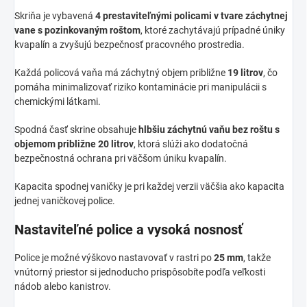
Skriňa je vybavená
4 prestaviteľnými policami v tvare záchytnej
vane s pozinkovaným roštom
, ktoré zachytávajú prípadné úniky
kvapalín a zvyšujú bezpečnosť pracovného prostredia.
Každá policová vaňa má záchytný objem približne
19 litrov
, čo
pomáha minimalizovať riziko kontaminácie pri manipulácii s
chemickými látkami.
Spodná časť skrine obsahuje
hlbšiu záchytnú vaňu bez roštu s
objemom približne 20 litrov
, ktorá slúži ako dodatočná
bezpečnostná ochrana pri väčšom úniku kvapalín.
Kapacita spodnej vaničky je pri každej verzii väčšia ako kapacita
jednej vaničkovej police.
Nastaviteľné police a vysoká nosnosť
Police je možné výškovo nastavovať v rastri po
25 mm
, takže
vnútorný priestor si jednoducho prispôsobíte podľa veľkosti
nádob alebo kanistrov.