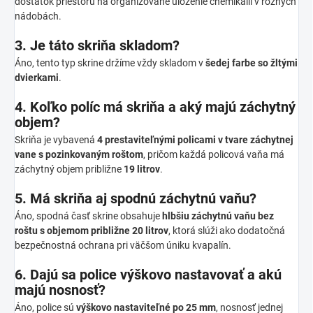
dostatok priestoru na organizované uloženie chemikálií v rôznych
nádobách.
3. Je táto skriňa skladom?
Áno, tento typ skrine držíme vždy skladom v
šedej farbe so žltými
dvierkami
.
4. Koľko políc má skriňa a aký majú záchytný
objem?
Skriňa je vybavená
4 prestaviteľnými policami v tvare záchytnej
vane s pozinkovaným roštom
, pričom každá policová vaňa má
záchytný objem približne
19 litrov
.
5. Má skriňa aj spodnú záchytnú vaňu?
Áno, spodná časť skrine obsahuje
hlbšiu záchytnú vaňu bez
roštu s objemom približne 20 litrov
, ktorá slúži ako dodatočná
bezpečnostná ochrana pri väčšom úniku kvapalín.
6. Dajú sa police výškovo nastavovať a akú
majú nosnosť?
Áno, police sú
výškovo nastaviteľné po 25 mm
, nosnosť jednej