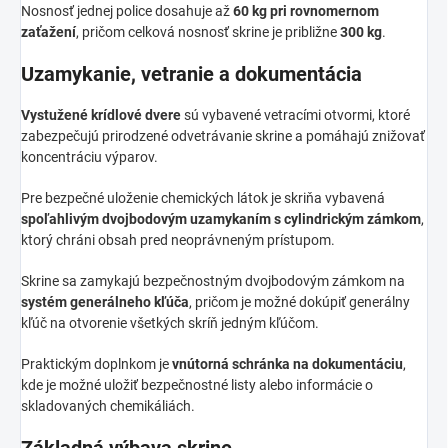
Nosnosť jednej police dosahuje až
60 kg pri rovnomernom
zaťažení
, pričom celková nosnosť skrine je približne
300 kg
.
Uzamykanie, vetranie a dokumentácia
Vystužené krídlové dvere
sú vybavené vetracími otvormi, ktoré
zabezpečujú prirodzené odvetrávanie skrine a pomáhajú znižovať
koncentráciu výparov.
Pre bezpečné uloženie chemických látok je skriňa vybavená
spoľahlivým dvojbodovým uzamykaním s cylindrickým zámkom
,
ktorý chráni obsah pred neoprávneným prístupom.
Skrine sa zamykajú bezpečnostným dvojbodovým zámkom na
systém generálneho kľúča
, pričom je možné dokúpiť generálny
kľúč na otvorenie všetkých skríň jedným kľúčom.
Praktickým doplnkom je
vnútorná schránka na dokumentáciu
,
kde je možné uložiť bezpečnostné listy alebo informácie o
skladovaných chemikáliách.
Základná výbava skrine