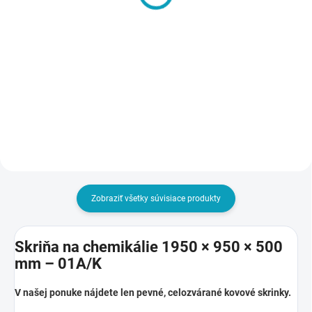
tovaru na miesto určenia
Šatníková lavička, dĺžka
- Pozor, ak napr. objednáte
1500 mm
10 ks skríň, aj táto služba
€8
€105
musí byť v košíku 10x
€9,84 vrátane DPH
€129,15 vrátane DPH
Do košíka
Do košíka
Zobraziť všetky súvisiace produkty
Skriňa na chemikálie 1950 × 950 × 500
mm – 01A/K
V našej ponuke nájdete len pevné, celozvárané kovové skrinky.