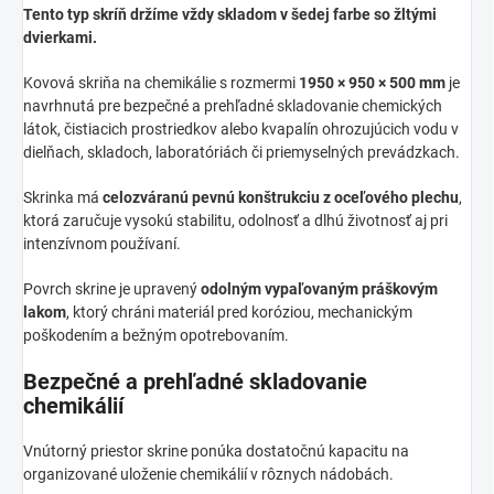
Tento typ skríň držíme vždy skladom v šedej farbe so žltými
dvierkami.
Kovová skriňa na chemikálie s rozmermi
1950 × 950 × 500 mm
je
navrhnutá pre bezpečné a prehľadné skladovanie chemických
látok, čistiacich prostriedkov alebo kvapalín ohrozujúcich vodu v
dielňach, skladoch, laboratóriách či priemyselných prevádzkach.
Skrinka má
celozváranú pevnú konštrukciu z oceľového plechu
,
ktorá zaručuje vysokú stabilitu, odolnosť a dlhú životnosť aj pri
intenzívnom používaní.
Povrch skrine je upravený
odolným vypaľovaným práškovým
lakom
, ktorý chráni materiál pred koróziou, mechanickým
poškodením a bežným opotrebovaním.
Bezpečné a prehľadné skladovanie
chemikálií
Vnútorný priestor skrine ponúka dostatočnú kapacitu na
organizované uloženie chemikálií v rôznych nádobách.