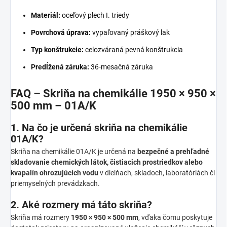
Materiál:
oceľový plech I. triedy
Povrchová úprava:
vypaľovaný práškový lak
Typ konštrukcie:
celozváraná pevná konštrukcia
Predĺžená záruka:
36-mesačná záruka
FAQ – Skriňa na chemikálie 1950 × 950 ×
500 mm – 01A/K
1. Na čo je určená skriňa na chemikálie
01A/K?
Skriňa na chemikálie 01A/K je určená na
bezpečné a prehľadné
skladovanie chemických látok, čistiacich prostriedkov alebo
kvapalín ohrozujúcich vodu
v dielňach, skladoch, laboratóriách či
priemyselných prevádzkach.
2. Aké rozmery má táto skriňa?
Skriňa má rozmery
1950 × 950 × 500 mm
, vďaka čomu poskytuje