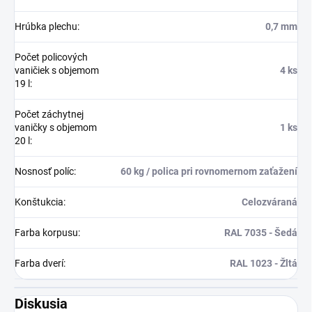
Hrúbka plechu
:
0,7 mm
Počet policových
vaničiek s objemom
4 ks
19 l
:
Počet záchytnej
vaničky s objemom
1 ks
20 l
:
Nosnosť políc
:
60 kg / polica pri rovnomernom zaťažení
Konštukcia
:
Celozváraná
Farba korpusu
:
RAL 7035 - Šedá
Farba dverí
:
RAL 1023 - Žltá
Diskusia