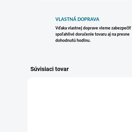
VLASTNÁ DOPRAVA
Vďaka vlastnej doprave vieme zabezpečiť
spoľahlivé doručenie tovaru aj na presne
dohodnutú hodinu.
Súvisiaci tovar
VIAC ZA MENEJ
ZADARMO