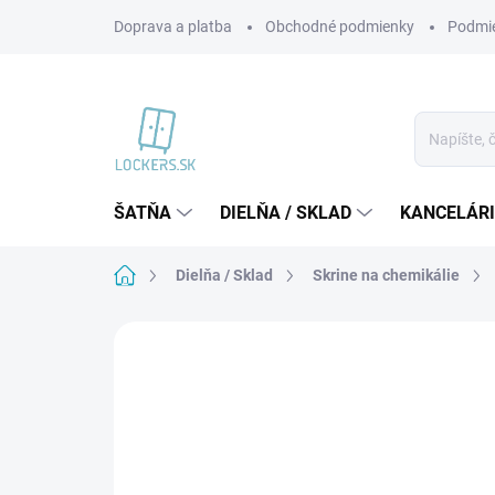
Prejsť
Doprava a platba
Obchodné podmienky
Podmie
na
obsah
ŠATŇA
DIELŇA / SKLAD
KANCELÁR
Domov
Dielňa / Sklad
Skrine na chemikálie
Neohodnotené
Podrobnosti hodnote
AKCIA
VÝPREDAJ
VIAC ZA MENEJ