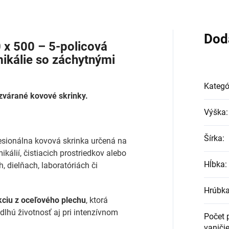
Dod
x 500 – 5-policová
ikálie so záchytnými
Kategó
ozvárané kovové skrinky.
Výška
:
Šírka
:
esionálna kovová skrinka určená na
álií, čistiacich prostriedkov alebo
Hĺbka
:
, dielňach, laboratóriách či
Hrúbka
ciu z oceľového plechu
, ktorá
dlhú životnosť aj pri intenzívnom
Počet 
vaniči