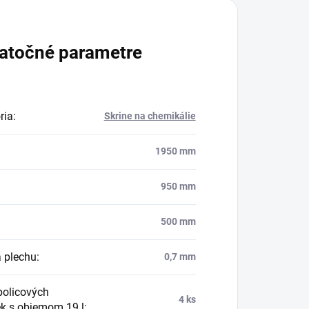
atočné parametre
ria
:
Skrine na chemikálie
1950 mm
950 mm
500 mm
 plechu
:
0,7 mm
policových
4 ks
ek s objemom 19 l
: