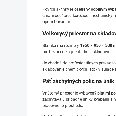
Povrch skrinky je ošetrený
odolným vyp
chráni oceľ pred koróziou, mechanick
opotrebovaním.
Veľkorysý priestor na sklado
Skrinka má rozmery
1950 × 950 × 500
pre bezpečné a prehľadné uskladnenie c
Je vhodná do profesionálnych prevádzok
skladovanie chemických látok v súlade 
Päť záchytných políc na únik
Vnútorný priestor je vybavený
piatimi po
zachytávajú prípadné úniky kvapalín a m
pracovného prostredia.