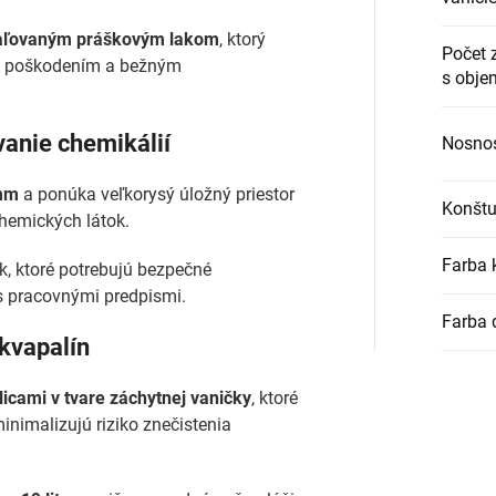
aľovaným práškovým lakom
, ktorý
Počet 
ým poškodením a bežným
s obje
vanie chemikálií
Nosnos
 mm
a ponúka veľkorysý úložný priestor
Konštu
hemických látok.
Farba 
, ktoré potrebujú bezpečné
s pracovnými predpismi.
Farba 
 kvapalín
licami v tvare záchytnej vaničky
, ktoré
inimalizujú riziko znečistenia