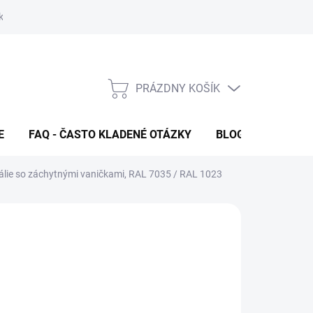
klamačný formulár
FAQ - Často kladené otázky
Kontakty
PRÁZDNY KOŠÍK
NÁKUPNÝ
KOŠÍK
E
FAQ - ČASTO KLADENÉ OTÁZKY
BLOG
lie so záchytnými vaničkami, RAL 7035 / RAL 1023