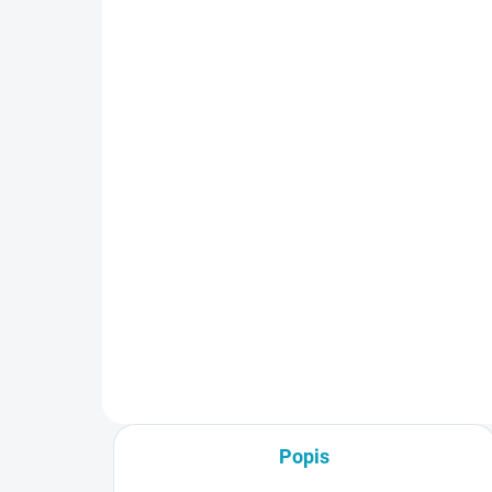
VYRÁBANÉ NA ZÁKLADE
Vyn
OBJEDNÁVKY - DO 14 DNÍ
tov
Šatníková lavička, dĺžka
- P
1500 mm
ks 
€8
€105
byť
€9,
€129,15 vrátane DPH
Do košíka
Popis