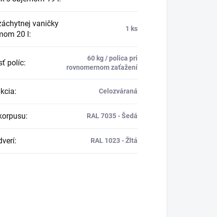
záchytnej vaničky
1 ks
mom 20 l
:
60 kg / polica pri
ť políc
:
rovnomernom zaťažení
kcia
:
Celozváraná
korpusu
:
RAL 7035 - Šedá
dverí
:
RAL 1023 - Žltá