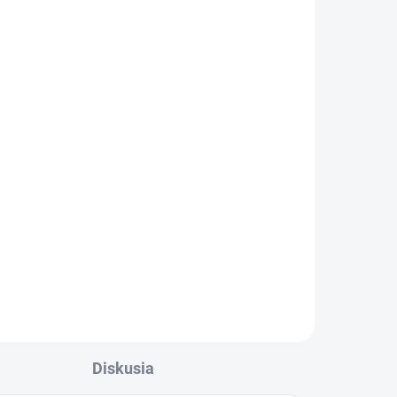
ADOM
SKLADOM
a
Šatníková lavička, dĺžka
2000 mm
€134
€164,82 vrátane DPH
Do košíka
Diskusia