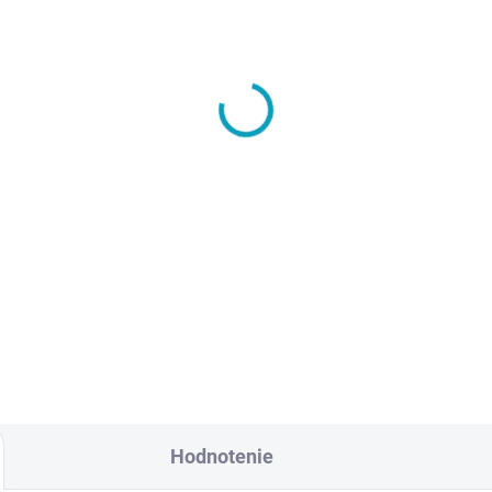
SKLADOM
SKL
áška a inštalácia
Zámok so systémom n
aru na miesto určenia
centrálny kľúč
ozor, ak napr. objednáte 10
€4,40
skríň, aj táto služba musí
€5,41 vrátane DPH
 v košíku 10x
84 vrátane DPH
Do košíka
Do košíka
Hodnotenie