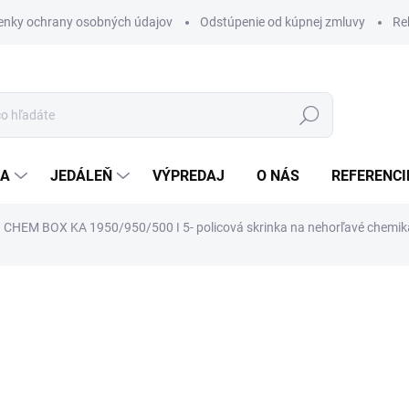
nky ochrany osobných údajov
Odstúpenie od kúpnej zmluvy
Re
Hľadať
IA
JEDÁLEŇ
VÝPREDAJ
O NÁS
REFERENCI
CHEM BOX KA 1950/950/500 ǀ 5- policová skrinka na nehorľavé chemiká
nia
€465
€353
/ ks
ZADARMO
€434,19 vrátane DPH
Jednotková
SKLADOM
(1 KS)