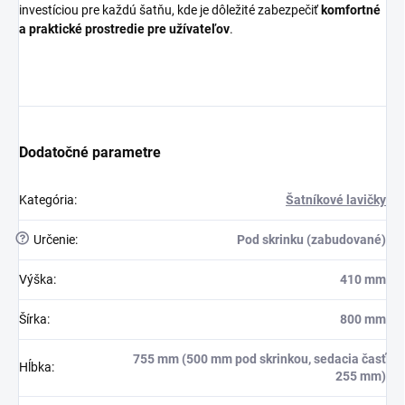
investíciou pre každú šatňu, kde je dôležité zabezpečiť
komfortné
a praktické prostredie pre užívateľov
.
Dodatočné parametre
Kategória
:
Šatníkové lavičky
?
Určenie
:
Pod skrinku (zabudované)
Výška
:
410 mm
Šírka
:
800 mm
755 mm (500 mm pod skrinkou, sedacia časť
Hĺbka
:
255 mm)