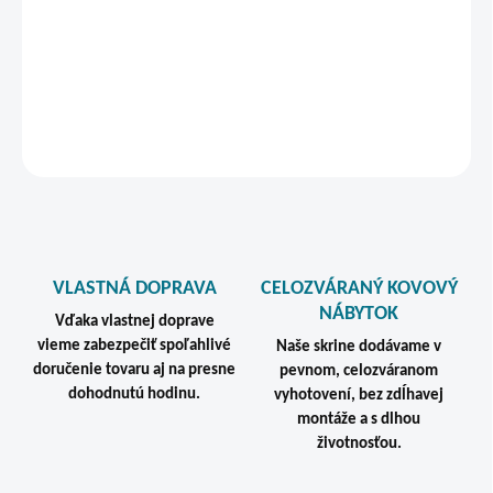
DETAILNÉ INFORMÁCIE
STRÁŽIŤ
VLASTNÁ DOPRAVA
CELOZVÁRANÝ KOVOVÝ
NÁBYTOK
Vďaka vlastnej doprave
vieme zabezpečiť spoľahlivé
Naše skrine dodávame v
doručenie tovaru aj na presne
pevnom, celozváranom
dohodnutú hodinu.
vyhotovení, bez zdĺhavej
montáže a s dlhou
životnosťou.