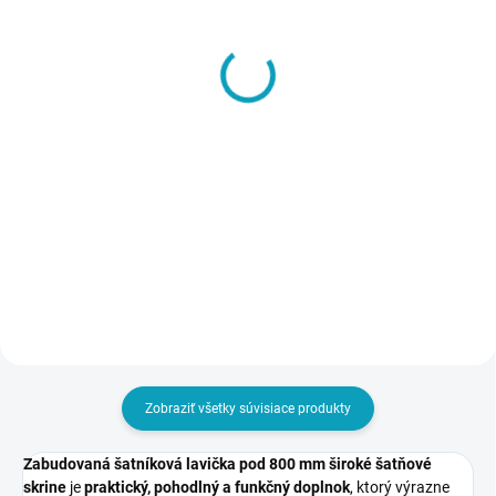
SKLADOM
SKLADOM
Kovová šatňová skriňa
Kovová šatníková skriňa,
M2 – 2-dverová,
3-dverová,
1800x600x500 mm,
1800x900x500 mm
skriňa do šatne
€118
€188
€145,14 vrátane DPH
€231,24 vrátane DPH
Detail
Detail
Zobraziť všetky súvisiace produkty
Zabudovaná šatníková lavička pod 800 mm široké šatňové
skrine
je
praktický, pohodlný a funkčný doplnok
, ktorý výrazne