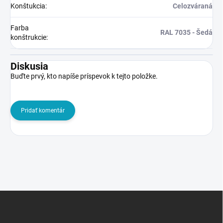
Konštukcia
:
Celozváraná
Farba
RAL 7035 - Šedá
konštrukcie
:
Diskusia
Buďte prvý, kto napíše príspevok k tejto položke.
Pridať komentár
Z
á
p