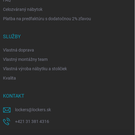
FAQ
Celozváraný nábytok
Platba na predfaktúru s dodatočnou 2% zľavou
SLUŽBY
Vlastná doprava
Vlastný montážny team
Vlastná výroba nábytku a stoličiek
Kvalita
KONTAKT
lockers
@
lockers.sk
+421 31 381 4316