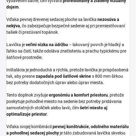
vybavením šatne, čím vytvára
profesionálny a zladený vizuálny
dojem
.
Vďaka pevnej drevenej sedacej ploche sa lavička
nezosúva a
nekýva
, čo zabezpečuje bezpečné sedenie aj pri premiestňovaní
tašiek či prezúvaní topánok.
Lavička je
veľmi nízka na údržbu
– lakovaný povrch je hladký a
ľahko sa čistí, takže odoláva znečisteniu a prachu typickému pre
šatňové prostredie.
Inštalácia je jednoduchá a rýchla, pretože lavička je prispôsobená
tak, aby presne
zapadala pod šatňové skrine
s 800 mm šírkou
bez potreby dodatočných úprav alebo úprav miesta.
Tento doplnok zvyšuje
ergonómiu a komfort priestoru
, pretože
poskytuje pohodlné miesto na sedenie bez potreby pridávania
samostatných stoličiek alebo lavíc, čím
šetrí miesto aj
optimalizuje priestor
.
Vďaka svojej kombinácii
pevnej konštrukcie, odolného materiálu
a pohodlnej sedacej plochy
je táto zabudovaná lavička skvelou