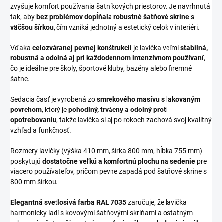
zvyšuje komfort používania šatníkových priestorov. Je navrhnutá
tak, aby
bez problémov dopĺňala robustné šatňové skrine s
väčšou šírkou
, čím vzniká jednotný a estetický celok v interiéri.
Vďaka
celozváranej pevnej konštrukcii
je lavička veľmi
stabilná,
robustná a odolná aj pri každodennom intenzívnom používaní
,
čo je ideálne pre školy, športové kluby, bazény alebo firemné
šatne.
Sedacia časť je vyrobená zo
smrekového masívu s lakovaným
povrchom
, ktorý je
pohodlný, trvácny a odolný proti
opotrebovaniu
, takže lavička si aj po rokoch zachová svoj kvalitný
vzhľad a funkčnosť.
Rozmery lavičky (výška 410 mm, šírka 800 mm, hĺbka 755 mm)
poskytujú
dostatočne veľkú a komfortnú plochu na sedenie
pre
viacero používateľov, pričom pevne zapadá pod šatňové skrine s
800 mm šírkou.
Elegantná svetlosivá farba RAL 7035
zaručuje, že lavička
harmonicky ladí s kovovými šatňovými skriňami a ostatným