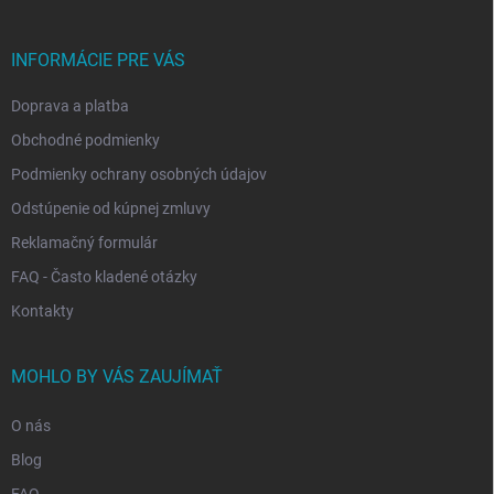
ä
t
i
INFORMÁCIE PRE VÁS
e
Doprava a platba
Obchodné podmienky
Podmienky ochrany osobných údajov
Odstúpenie od kúpnej zmluvy
Reklamačný formulár
FAQ - Často kladené otázky
Kontakty
MOHLO BY VÁS ZAUJÍMAŤ
O nás
Blog