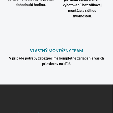
v
dohodnutú hodinu.
vyhotovení, bez zdĺhavej
k
montáže a s dlhou
y
v
životnosťou.
ý
p
i
s
u
VLASTNÝ MONTÁŽNY TEAM
V prípade potreby zabezpečíme kompletné zariadenie vašich
priestorov na kľúč.
Z
á
p
ä
t