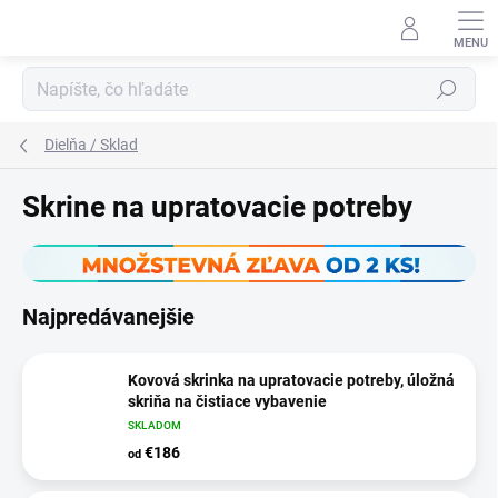
Prejsť
na
obsah
Hľadať
Dielňa / Sklad
Skrine na upratovacie potreby
Najpredávanejšie
Kovová skrinka na upratovacie potreby, úložná
skriňa na čistiace vybavenie
SKLADOM
€186
od