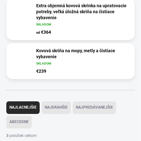
Extra objemná kovová skrinka na upratovacie
potreby, veľká úložná skriňa na čistiace
vybavenie
SKLADOM
€364
od
Kovová skriňa na mopy, metly a čistiace
vybavenie
SKLADOM
€239
R
a
NAJLACNEJŠIE
NAJDRAHŠIE
NAJPREDÁVANEJŠIE
d
e
ABECEDNE
n
i
3
položiek celkom