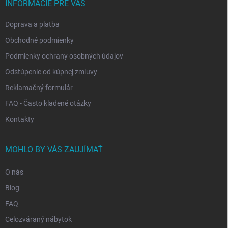
i
INFORMÁCIE PRE VÁS
e
Doprava a platba
Obchodné podmienky
Podmienky ochrany osobných údajov
Odstúpenie od kúpnej zmluvy
Reklamačný formulár
FAQ - Často kladené otázky
Kontakty
MOHLO BY VÁS ZAUJÍMAŤ
O nás
Blog
FAQ
Celozváraný nábytok