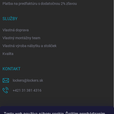
Platba na predfaktúru s dodatočnou 2% zľavou
SLUŽBY
Vlastná doprava
Vlastný montážny team
Vlastná výroba nábytku a stoličiek
Kvalita
KONTAKT
lockers
@
lockers.sk
+421 31 381 4316
Tento web používa súbory cookie. Ďalším prechádzaním